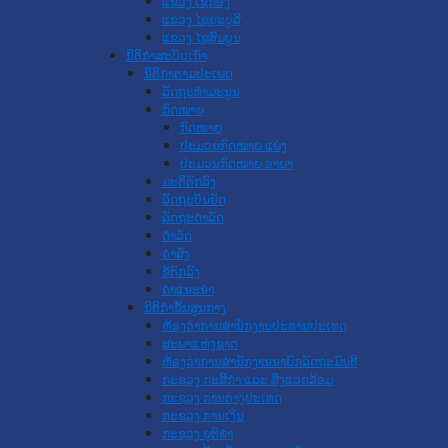
ແຂວງ ເຊກອງ
ແຂວງ ໄຊຍະບູລີ
ແຂວງ ໄຊສົມບູນ
ນິຕິກໍາສະບັບເກົ່າ
ນິຕິກຳຕາມປະເພດ
ລັດຖະທໍາມະນູນ
ກົດໝາຍ
ກົດໝາຍ
ປະມວນກົດໝາຍ ແພ່ງ
ປະມວນກົດໝາຍ ອາຍາ
ມະຕິຕົກລົງ
ລັດຖະບັນຍັດ
ລັດຖະດໍາລັດ
ດໍາລັດ
ຄໍາສັ່ງ
ຂໍ້ຕົກລົງ
ຄໍາແນະນໍາ
ນິຕິກໍາຂັ້ນສູນກາງ
ຫ້ອງວ່າການສໍານັກງານປະທານປະເທດ
ສະພາແຫ່ງຊາດ
ຫ້ອງວ່າການສຳນັກງານນາຍົກລັດຖະມົນຕີ
ກະຊວງ ກະສິກຳ ແລະ ສິ່ງແວດລ້ອມ
ກະຊວງ ການຕ່າງປະເທດ
ກະຊວງ ການເງິນ
ກະຊວງ ຍຸຕິທໍາ