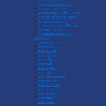
ສູນກາງ ສະຫະພັນແມ່ຍິງລາວ
ສູນກາງ ແນວລາວສ້າງຊາດ
ສູນກາງຊາວໜຸ່ມປະຊາຊົນປະຕິວັດລາວ
ສູນກາງສະຫະພັນກຳມະບານລາວ
ອົງການ ກວດສອບແຫ່ງລັດ
ອົງການ ໄອຍະການປະຊາຊົນສູງສຸດ
ອົງການກວດກາແຫ່ງລັດ
ອົງການກາແດງແຫ່ງຊາດລາວ
ນິຕິກໍາຂັ້ນແຂວງ
ນະ​ຄອນ​ຫລວງວຽງຈັນ
ແຂວງ ຄໍາມ່ວນ
ແຂວງ ຈໍາປາສັກ
ແຂວງ ຊຽງຂວາງ
ແຂວງ ບໍລິຄໍາໄຊ
ແຂວງ ບໍ່ແກ້ວ
ແຂວງ ຜົ້ງສາລີ
ແຂວງ ວຽງຈັນ
ແຂວງ ສະຫວັນນະເຂດ
ແຂວງ ສາລະວັນ
ແຂວງ ຫລວງນໍ້າທາ
ແຂວງ ຫົວພັນ
ແຂວງ ຫຼວງພະບາງ
ແຂວງ ອັດຕະປື
ແຂວງ ອຸດົມໄຊ