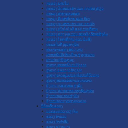
ກະຊວງ ພາຍໃນ
ກະຊວງ ວັດທະນະທຳ ແລະ ການທ່ອງທ່ຽວ
ກະຊວງ ສາທາລະນະສຸກ
ກະຊວງ ສຶກສາທິການ ແລະ ກິລາ
ກະຊວງ ອຸດສາຫະກຳ ແລະ ການຄ້າ
ກະຊວງ ເຕັກໂນໂລຊີ ແລະ ການສື່ສານ
ກະຊວງ ແຮງງານ ແລະ ສະຫວັດດີການສັງຄົມ
ກະຊວງ ໂຍທາທິການ ແລະ ຂົນສົ່ງ
ຄະນະຈັດຕັ້ງສູນກາງພັກ
ທະນາຄານແຫ່ງ ສປປ ລາວ
ສະຫະພັນນັກຮົບເກົ່າແຫ່ງຊາດລາວ
ສານປະຊາຊົນສູງສຸດ
ສູນກາງ ສະຫະພັນແມ່ຍິງລາວ
ສູນກາງ ແນວລາວສ້າງຊາດ
ສູນກາງຊາວໜຸ່ມປະຊາຊົນປະຕິວັດລາວ
ສູນກາງສະຫະພັນກຳມະບານລາວ
ອົງການ ກວດສອບແຫ່ງລັດ
ອົງການ ໄອຍະການປະຊາຊົນສູງສຸດ
ອົງການກວດກາແຫ່ງລັດ
ອົງການກາແດງແຫ່ງຊາດລາວ
ນິຕິກໍາຂັ້ນແຂວງ
ນະ​ຄອນ​ຫລວງວຽງຈັນ
ແຂວງ ຄໍາມ່ວນ
ແຂວງ ຈໍາປາສັກ
ແຂວງ ຊຽງຂວາງ