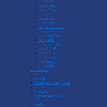
ແຂວງ ຈໍາປາສັກ
ແຂວງ ຊຽງຂວາງ
ແຂວງ ບໍລິຄໍາໄຊ
ແຂວງ ບໍ່ແກ້ວ
ແຂວງ ຜົ້ງສາລີ
ແຂວງ ວຽງຈັນ
ແຂວງ ສະຫວັນນະເຂດ
ແຂວງ ສາລະວັນ
ແຂວງ ຫລວງນໍ້າທາ
ແຂວງ ຫົວພັນ
ແຂວງ ຫຼວງພະບາງ
ແຂວງ ອັດຕະປື
ແຂວງ ອຸດົມໄຊ
ແຂວງ ເຊກອງ
ແຂວງ ໄຊຍະບູລີ
ແຂວງ ໄຊສົມບູນ
ຂ່າວສານສໍາຄັນ
​ທົ່ວ​ໄປ
ແຈ້ງການ
ກົດລະບຽບ ແລະ ລະບຽບການ
ຂ່າວເດັ່ນ
ບົດລາຍງານ
ບົດແນະນໍາ ແລະ ຄໍາແນະນໍາ
ຄູ່ມື
ແບບພີມ