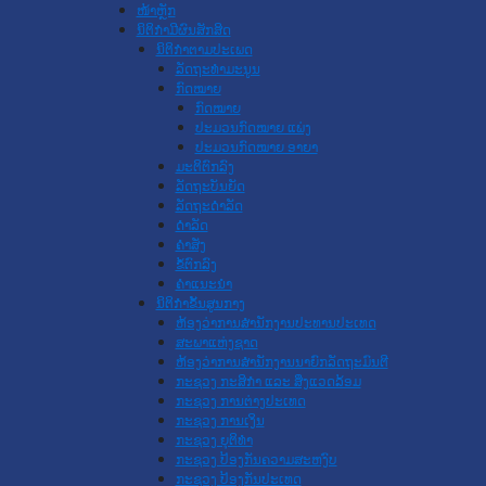
ໜ້າຫຼັກ
ນິຕິກໍາມີຜົນສັກສິດ
ນິຕິກໍາຕາມປະເພດ
ລັດຖະທໍາມະນູນ
ກົດໝາຍ
ກົດໝາຍ
ປະມວນກົດໝາຍ ແພ່ງ
ປະມວນກົດໝາຍ ອາຍາ
ມະຕິຕົກລົງ
ລັດຖະບັນຍັດ
ລັດຖະດໍາລັດ
ດໍາລັດ
ຄໍາສັ່ງ
ຂໍ້ຕົກລົງ
ຄໍາແນະນໍາ
ນິຕິກໍາຂັ້ນສູນກາງ
ຫ້ອງວ່າການສໍານັກງານປະທານປະເທດ
ສະພາແຫ່ງຊາດ
ຫ້ອງວ່າການສຳນັກງານນາຍົກລັດຖະມົນຕີ
ກະຊວງ ກະສິກຳ ແລະ ສິ່ງແວດລ້ອມ
ກະຊວງ ການຕ່າງປະເທດ
ກະຊວງ ການເງິນ
ກະຊວງ ຍຸຕິທໍາ
ກະຊວງ ປ້ອງກັນຄວາມສະຫງົບ
ກະຊວງ ປ້ອງກັນປະເທດ