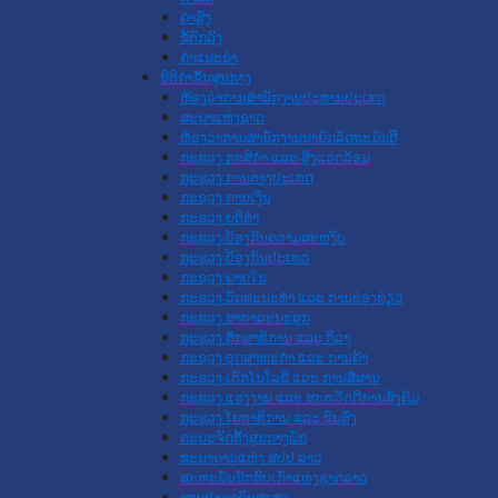
ຄໍາສັ່ງ
ຂໍ້ຕົກລົງ
ຄໍາແນະນໍາ
ນິຕິກຳຂັ້ນສູນກາງ
ຫ້ອງວ່າການສໍານັກງານປະທານປະເທດ
ສະພາແຫ່ງຊາດ
ຫ້ອງວ່າການສຳນັກງານນາຍົກລັດຖະມົນຕີ
ກະຊວງ ກະສິກຳ ແລະ ສິ່ງແວດລ້ອມ
ກະຊວງ ການຕ່າງປະເທດ
ກະຊວງ ການເງິນ
ກະຊວງ ຍຸຕິທໍາ
ກະຊວງ ປ້ອງກັນຄວາມສະຫງົບ
ກະຊວງ ປ້ອງກັນປະເທດ
ກະຊວງ ພາຍໃນ
ກະຊວງ ວັດທະນະທຳ ແລະ ການທ່ອງທ່ຽວ
ກະຊວງ ສາທາລະນະສຸກ
ກະຊວງ ສຶກສາທິການ ແລະ ກິລາ
ກະຊວງ ອຸດສາຫະກຳ ແລະ ການຄ້າ
ກະຊວງ ເຕັກໂນໂລຊີ ແລະ ການສື່ສານ
ກະຊວງ ແຮງງານ ແລະ ສະຫວັດດີການສັງຄົມ
ກະຊວງ ໂຍທາທິການ ແລະ ຂົນສົ່ງ
ຄະນະຈັດຕັ້ງສູນກາງພັກ
ທະນາຄານແຫ່ງ ສປປ ລາວ
ສະຫະພັນນັກຮົບເກົ່າແຫ່ງຊາດລາວ
ສານປະຊາຊົນສູງສຸດ