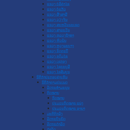
ແຂວງ ບໍລິຄໍາໄຊ
ແຂວງ ບໍ່ແກ້ວ
ແຂວງ ຜົ້ງສາລີ
ແຂວງ ວຽງຈັນ
ແຂວງ ສະຫວັນນະເຂດ
ແຂວງ ສາລະວັນ
ແຂວງ ຫລວງນໍ້າທາ
ແຂວງ ຫົວພັນ
ແຂວງ ຫຼວງພະບາງ
ແຂວງ ອັດຕະປື
ແຂວງ ອຸດົມໄຊ
ແຂວງ ເຊກອງ
ແຂວງ ໄຊຍະບູລີ
ແຂວງ ໄຊສົມບູນ
ນິຕິກໍາປະກອບຄໍາເຫັນ
ນິຕິກໍາຕາມປະເພດ
ລັດຖະທໍາມະນູນ
ກົດໝາຍ
ກົດໝາຍ
ປະມວນກົດໝາຍ ແພ່ງ
ປະມວນກົດໝາຍ ອາຍາ
ມະຕິຕົກລົງ
ລັດຖະບັນຍັດ
ລັດຖະດໍາລັດ
ດໍາລັດ