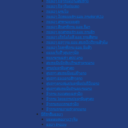
ກະຊວງ ປ້ອງກັນຄວາມສະຫງົບ
ກະຊວງ ປ້ອງກັນປະເທດ
ກະຊວງ ພາຍໃນ
ກະຊວງ ວັດທະນະທຳ ແລະ ການທ່ອງທ່ຽວ
ກະຊວງ ສາທາລະນະສຸກ
ກະຊວງ ສຶກສາທິການ ແລະ ກິລາ
ກະຊວງ ອຸດສາຫະກຳ ແລະ ການຄ້າ
ກະຊວງ ເຕັກໂນໂລຊີ ແລະ ການສື່ສານ
ກະຊວງ ແຮງງານ ແລະ ສະຫວັດດີການສັງຄົມ
ກະຊວງ ໂຍທາທິການ ແລະ ຂົນສົ່ງ
ຄະນະຈັດຕັ້ງສູນກາງພັກ
ທະນາຄານແຫ່ງ ສປປ ລາວ
ສະຫະພັນນັກຮົບເກົ່າແຫ່ງຊາດລາວ
ສານປະຊາຊົນສູງສຸດ
ສູນກາງ ສະຫະພັນແມ່ຍິງລາວ
ສູນກາງ ແນວລາວສ້າງຊາດ
ສູນກາງຊາວໜຸ່ມປະຊາຊົນປະຕິວັດລາວ
ສູນກາງສະຫະພັນກຳມະບານລາວ
ອົງການ ກວດສອບແຫ່ງລັດ
ອົງການ ໄອຍະການປະຊາຊົນສູງສຸດ
ອົງການກວດກາແຫ່ງລັດ
ອົງການກາແດງແຫ່ງຊາດລາວ
ນິຕິກໍາຂັ້ນແຂວງ
ນະ​ຄອນ​ຫລວງວຽງຈັນ
ແຂວງ ຄໍາມ່ວນ