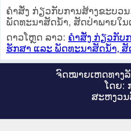
ຄຳສັ່ງ ກ່ຽວກັບການສ້າງຂະບວນ
ພັດທະນາສັດນ້ຳ, ສັດປ່າພາຍໃນ
ດາວໂຫຼດ ລາວ:
ຄຳສັ່ງ ກ່ຽວກັ
ຮັກສາ ແລະ ພັດທະນາສັດນ້ຳ, ສ
ຈົດ​ໝາຍ​ເຫດ​ທາງ​ລ
ໂດຍ: ກ
ສະ​ຫງວນ​ລ