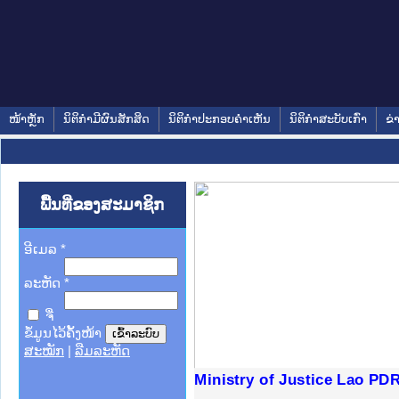
ໜ້າຫຼັກ
ນິຕິກໍາມີຜົນສັກສິດ
ນິຕິກໍາປະກອບຄໍາເຫັນ
ນິຕິກໍາສະບັບເກົ່າ
ຂ່
ພື້ນທີ່ຂອງສະມາຊິກ
ອີເມລ
*
ລະຫັດ
*
ຈື່
ຂໍ້ມູນໄວ້ຄັ້ງໜ້າ
ສະໝັກ
|
ລືມລະຫັດ
ງລັດຖະການໃຫ້ຜູ້ປະສານງານ
້ງປະຕິບັດວຽກງານຈົດໝາຍເຫດ
ງານຈົດໝາຍເຫດທາງລັດຖະການ
ງານຈົດໝາຍເຫດທາງລັດຖະການ
ລະ ເວັບໄຊຈົດໝາຍເຫດທາງ
ລະ ເວັບໄຊຈົດໝາຍເຫດທາງ
ຍເຫດທາງລັດຖະການ ໃຫ້ຜູ້
ຍເຫດທາງລັດຖະການ ໃຫ້ຜູ້
Ministry of Justice Lao PD