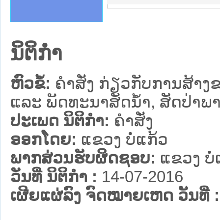
ຄານສັນຕິບານປະຊາຊົນ
າຄານຕຳຫຼວດປະຊາຊົນ
ຊາຊົນ ພາກເໜືອ
ຊາຊົນ ພາກກາງ
ພາກເໜືອ
າກກາງ
ຖະການ
າກໃຕ້
ນິຕິກໍາ
ຫົວຂໍ້:
ຄຳສັ່ງ ກ່ຽວກັບການສ້າງ
ແລະ ພັດທະນາສັດນ້ຳ, ສັດປ່າພ
ປະເພດ ນິຕິກໍາ:
ຄໍາສັ່ງ
ອອກໂດຍ:
ແຂວງ ບໍ່ແກ້ວ
ພາກສ່ວນຮັບຜິດຊອບ:
ແຂວງ ບໍ່
ວັນທີ່ ນິຕິກໍາ :
14-07-2016
ເຜີຍແຜ່ລົງ ຈົດໝາຍເຫດ ວັນທີ່ :