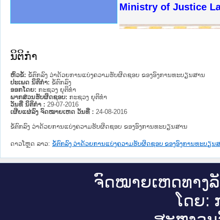
ງລັດຖະການໃຫ້ຜູ້ປະສານງານ
ງປະຕິບັດວຽກງານຈົດໝາຍເຫດ
ານຈົດໝາຍເຫດທາງລັດຖະການ
ານຈົດໝາຍເຫດທາງລັດຖະການ
ະ ເວັບໄຊຈົດໝາຍເຫດທາງ
ະ ເວັບໄຊຈົດໝາຍເຫດທາງ
ເຫດທາງລັດຖະການ ໃຫ້ຜູ້
ເຫດທາງລັດຖະການ ໃຫ້ຜູ້
Ministry of Justice 
ານສັນຕິບານປະຊາຊົນ
ຄານຕຳຫຼວດປະຊາຊົນ
າຊົນ ພາກເໜືອ
ຊາຊົນ ພາກກາງ
າກເໜືອ
າກກາງ
ະການ
າກໃຕ້
ນິຕິກໍາ
ຫົວຂໍ້:
ຂໍ້ຕົກລົງ ວ່າດ້ວຍການແບ່ງຄວາມຮັບຜິດຊອບ ຂອງອົງການທະບຽນສານ
ປະເພດ ນິຕິກໍາ:
ຂໍ້ຕົກລົງ
ອອກໂດຍ:
ກະຊວງ ຍຸຕິທໍາ
ພາກສ່ວນຮັບຜິດຊອບ:
ກະຊວງ ຍຸຕິທໍາ
ວັນທີ່ ນິຕິກໍາ :
29-07-2016
ເຜີຍແຜ່ລົງ ຈົດໝາຍເຫດ ວັນທີ່ :
24-08-2016
ຂໍ້ຕົກລົງ ວ່າດ້ວຍການແບ່ງຄວາມຮັບຜິດຊອບ ຂອງອົງການທະບຽນສານ
ດາວໂຫຼດ ລາວ:
ຂໍ້ຕົກລົງ ວ່າດ້ວຍການແບ່ງຄວາມຮັບຜິດຊອບ ຂອງອົງການທະບຽນ
ຈົດ​ໝາຍ​ເຫດ​ທາງ​ລ
ໂດຍ: ກ
ສະ​ຫງວນ​ລ