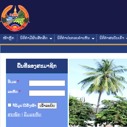
ໜ້າຫຼັກ
ນິຕິກໍາມີຜົນສັກສິດ
ນິຕິກໍາປະກອບຄໍາເຫັນ
ນິຕິກໍາສະບັບເກົ່າ
ພື້ນທີ່ຂອງສະມາຊິກ
ອີເມລ
*
ລະຫັດ
*
ຈື່ຂໍ້ມູນໄວ້ຄັ້ງໜ້າ
ສະໝັກ
|
ລືມລະຫັດ