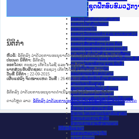
ກະຊວງ ການຕ່າງປະເທດ
Ministry of Just
ເຜີຍແຜ່ວັບໄຊຈົດ
ກະຊວງຍຸຕິທຳ
ຊຸດຝຶກອົບຮົມວຽກ
ກອງປະຊຸມທົບທວນຄ
ຝຶກອົບຮົມ ຜູ່ປະ
ຝຶກອົບຮົມ ຜູ່ປະ
ເຜີຍແຜ່ແອັບກົດໝ
ເຜີຍແຜ່ແອັບກົດໝ
ຍົກລະດັບວຽກງານຈ
ຊຸດຝຶກອົບຮົມວຽກ
ກະຊວງ ການເງິນ
ກະຊວງ ຍຸຕິທໍາ
ກະຊວງ ປ້ອງກັນຄວາມສະຫງົບ
ກະຊວງ ປ້ອງກັນປະເທດ
ກະຊວງ ພາຍໃນ
ກະຊວງ ວັດທະນະທຳ ແລະ ການທ່ອງທ່ຽວ
ກະຊວງ ສາທາລະນະສຸກ
ນິຕິກໍາ
ກະຊວງ ສຶກສາທິການ ແລະ ກິລາ
ກະຊວງ ອຸດສາຫະກຳ ແລະ ການຄ້າ
ກະຊວງ ເຕັກໂນໂລຊີ ແລະ ການສື່ສານ
ຫົວຂໍ້:
ຂໍ້ຕົກລົງ ວ່າດ້ວຍການອະນຸຍາດດຳເນີນທຸລະກິດບໍລິການອິນເຕີເນັດ
ກະຊວງ ແຮງງານ ແລະ ສະຫວັດດີການສັງຄ
ປະເພດ ນິຕິກໍາ:
ຂໍ້ຕົກລົງ
ກະຊວງ ໂຍທາທິການ ແລະ ຂົນສົ່ງ
ອອກໂດຍ:
ກະຊວງ ເຕັກໂນໂລຊີ ແລະ ການສື່ສານ
ຄະນະຈັດຕັ້ງສູນກາງພັກ
ພາກສ່ວນຮັບຜິດຊອບ:
ກະຊວງ ເຕັກໂນໂລຊີ ແລະ ການສື່ສານ
ທະນາຄານແຫ່ງ ສປປ ລາວ
ວັນທີ່ ນິຕິກໍາ :
22-09-2015
ສະຫະພັນນັກຮົບເກົ່າແຫ່ງຊາດລາວ
ເຜີຍແຜ່ລົງ ຈົດໝາຍເຫດ ວັນທີ່ :
26-08-2016
ສານປະຊາຊົນສູງສຸດ
ສູນກາງ ສະຫະພັນແມ່ຍິງລາວ
ຂໍ້ຕົກລົງ ວ່າດ້ວຍການອະນຸຍາດດຳເນີນທຸລະກິດບໍລິການອິນເຕີເນັດ
ສູນກາງ ແນວລາວສ້າງຊາດ
ສູນກາງຊາວໜຸ່ມປະຊາຊົນປະຕິວັດລາວ
ດາວໂຫຼດ ລາວ:
ຂໍ້ຕົກລົງ ວ່າດ້ວຍການອະນຸຍາດດຳເນີນທຸລະກິດບໍລິການອິນເຕີເນັດ
ສູນກາງສະຫະພັນກຳມະບານລາວ
ອົງການ ກວດສອບແຫ່ງລັດ
ອົງການ ໄອຍະການປະຊາຊົນສູງສຸດ
ອົງການກວດກາແຫ່ງລັດ
ອົງການກາແດງແຫ່ງຊາດລາວ
ນິຕິກໍາຂັ້ນແຂວງ
ນະ​ຄອນ​ຫລວງວຽງຈັນ
ແຂວງ ຄໍາມ່ວນ