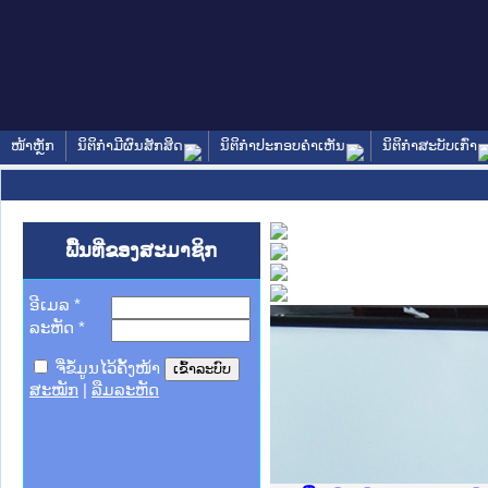
ໜ້າຫຼັກ
ນິຕິກໍາມີຜົນສັກສິດ
ນິຕິກໍາປະກອບຄໍາເຫັນ
ນິຕິກໍາສະບັບເກົ່າ
ພື້ນທີ່ຂອງສະມາຊິກ
ອີເມລ
*
ລະຫັດ
*
ຈື່ຂໍ້ມູນໄວ້ຄັ້ງໜ້າ
ສະໝັກ
|
ລືມລະຫັດ