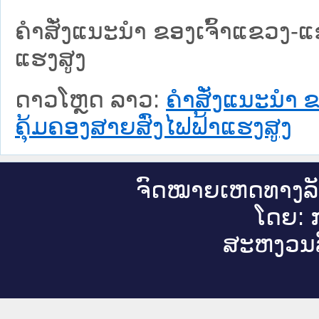
ຄຳສັ່ງແນະນຳ ຂອງເຈົ້າແຂວງ-ແ
ແຮງສູງ
ດາວໂຫຼດ ລາວ:
ຄຳສັ່ງແນະນຳ ຂ
ຄຸ້ມຄອງສາຍສົ່ງໄຟຟ້າແຮງສູງ
ຈົດ​ໝາຍ​ເຫດ​ທາງ​ລ
ໂດຍ: ກ
ສະ​ຫງວນ​ລ