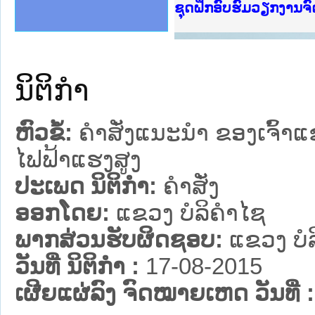
Ministry of Justice 
ເຜີຍແຜ່ວັບໄຊຈົດໝາຍເ
ກະຊວງຍຸຕິທຳ
ຊຸດຝຶກອົບຮົມວຽກງານ
ກອງປະຊຸມທົບທວນຄືນກ
ຝຶກອົບຮົມ ຜູ່ປະສານ
ຝຶກອົບຮົມ ຜູ່ປະສານງ
ເຜີຍແຜ່ແອັບກົດໝາຍລ
ເຜີຍແຜ່ແອັບກົດໝາຍລາ
ຍົກລະດັບວຽກງານຈົດໝ
ຊຸດຝຶກອົບຮົມວຽກງານ
ນິຕິກໍາ
ຫົວຂໍ້:
ຄຳສັ່ງແນະນຳ ຂອງເຈົ້າແ
ໄຟຟ້າແຮງສູງ
ປະເພດ ນິຕິກໍາ:
ຄໍາສັ່ງ
ອອກໂດຍ:
ແຂວງ ບໍລິຄໍາໄຊ
ພາກສ່ວນຮັບຜິດຊອບ:
ແຂວງ ບໍລ
ວັນທີ່ ນິຕິກໍາ :
17-08-2015
ເຜີຍແຜ່ລົງ ຈົດໝາຍເຫດ ວັນທີ່ :