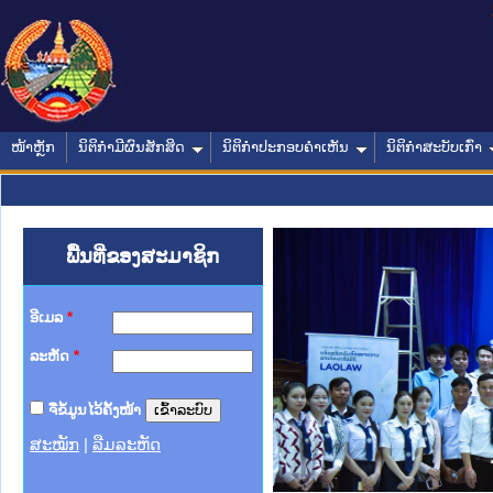
ໜ້າຫຼັກ
ນິຕິກໍາມີຜົນສັກສິດ
ນິຕິກໍາປະກອບຄໍາເຫັນ
ນິຕິກໍາສະບັບເກົ່າ
ພື້ນທີ່ຂອງສະມາຊິກ
ອີເມລ
*
ລະຫັດ
*
ຈື່ຂໍ້ມູນໄວ້ຄັ້ງໜ້າ
ສະໝັກ
|
ລືມລະຫັດ