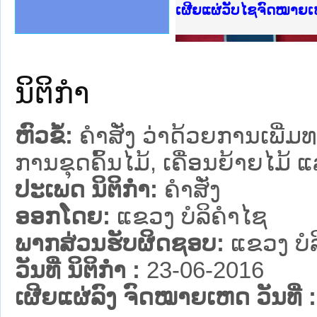
ງລັດຖະການໃຫ້ຜູ້ປະສານງານ
້ງປະຕິບັດວຽກງານຈົດໝາຍເຫດ
ງານຈົດໝາຍເຫດທາງລັດຖະການ
ງານຈົດໝາຍເຫດທາງລັດຖະການ
ລະ ເວັບໄຊຈົດໝາຍເຫດທາງ
ລະ ເວັບໄຊຈົດໝາຍເຫດທາງ
ຍເຫດທາງລັດຖະການ ໃຫ້ຜູ້
ຍເຫດທາງລັດຖະການ ໃຫ້ຜູ້
ເຜີຍແຜ່ວັບໄຊຈົດໝາຍເ
ຄານສັນຕິບານປະຊາຊົນ
າຄານຕຳຫຼວດປະຊາຊົນ
ຊາຊົນ ພາກເໜືອ
ຊາຊົນ ພາກກາງ
ພາກເໜືອ
າກກາງ
ຖະການ
າກໃຕ້
ນິຕິກໍາ
ຫົວຂໍ້:
ຄຳສັ່ງ ວ່າດ້ວຍການເພີ
ການຂຸດຄົ້ນໄມ້, ເຄື່ອນຍ້າຍໄມ້ 
ປະເພດ ນິຕິກໍາ:
ຄໍາສັ່ງ
ອອກໂດຍ:
ແຂວງ ບໍລິຄໍາໄຊ
ພາກສ່ວນຮັບຜິດຊອບ:
ແຂວງ ບໍລ
ວັນທີ່ ນິຕິກໍາ :
23-06-2016
ເຜີຍແຜ່ລົງ ຈົດໝາຍເຫດ ວັນທີ່ :