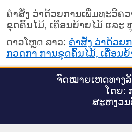
ຄຳສັ່ງ ວ່າດ້ວຍການເພີ່ມທະວີ
ຂຸດຄົ້ນໄມ້, ເຄື່ອນຍ້າຍໄມ້ ແລະ 
ດາວໂຫຼດ ລາວ:
ຄຳສັ່ງ ວ່າດ້ວ
ກວດກາ ການຂຸດຄົ້ນໄມ້, ເຄື່ອນຍ
ຈົດ​ໝາຍ​ເຫດ​ທາງ​ລ
ໂດຍ: ກ
ສະ​ຫງວນ​ລ