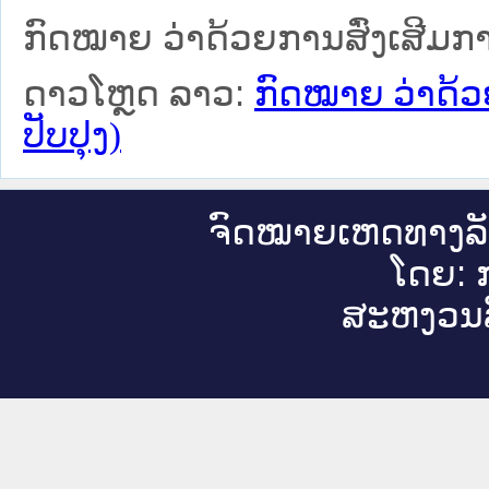
ກົດໝາຍ ວ່າດ້ວຍການສົ່ງເສີມການ
ດາວໂຫຼດ ລາວ:
ກົດໝາຍ ວ່າດ້ວ
ປັບປຸງ)
ຈົດ​ໝາຍ​ເຫດ​ທາງ​ລ
ໂດຍ: ກ
ສະ​ຫງວນ​ລ