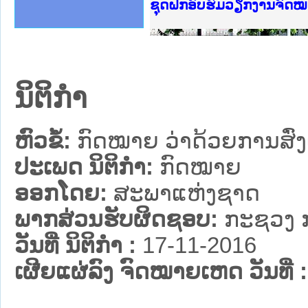
Ministry of Justice Lao
ເຜີຍແຜ່ວັບໄຊຈົດໝາຍເຫດທ
ກະຊວງຍຸຕິທຳ
ຊຸດຝຶກອົບຮົມວຽກງານຈົດ
ກອງປະຊຸມທົບທວນຄືນການຈ
ຝຶກອົບຮົມ ຜູ່ປະສານງານ
ຝຶກອົບຮົມ ຜູ່ປະສານງານ
ເຜີຍແຜ່ແອັບກົດໝາຍລາວ 
ເຜີຍແຜ່ແອັບກົດໝາຍລາວ ແ
ຍົກລະດັບວຽກງານຈົດໝາຍເ
ຊຸດຝຶກອົບຮົມວຽກງານຈົດ
ນິຕິກໍາ
ຫົວຂໍ້:
ກົດໝາຍ ວ່າດ້ວຍການສົ່ງເ
ປະເພດ ນິຕິກໍາ:
ກົດໝາຍ
ອອກໂດຍ:
ສະພາແຫ່ງຊາດ
ພາກສ່ວນຮັບຜິດຊອບ:
ກະຊວງ ກ
ວັນທີ່ ນິຕິກໍາ :
17-11-2016
ເຜີຍແຜ່ລົງ ຈົດໝາຍເຫດ ວັນທີ່ :