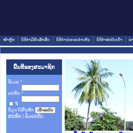
ໜ້າຫຼັກ
ນິຕິກໍາມີຜົນສັກສິດ
ນິຕິກໍາປະກອບຄໍາເຫັນ
ນິຕິກໍາສະບັບເກົ່າ
ຂ່
ພື້ນທີ່ຂອງສະມາຊິກ
ອີເມລ
*
ລະຫັດ
*
ຈື່
ຂໍ້ມູນໄວ້ຄັ້ງໜ້າ
ສະໝັກ
|
ລືມລະຫັດ