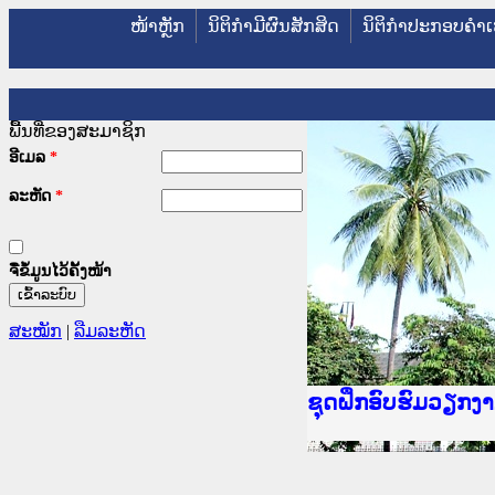
ໜ້າຫຼັກ
ນິຕິກໍາມີຜົນສັກສິດ
ນິຕິກໍາປະກອບຄໍາເ
ພື້ນທີ່ຂອງສະມາຊິກ
ອີເມລ
*
ລະຫັດ
*
ຈື່ຂໍ້ມູນໄວ້ຄັ້ງໜ້າ
ສະໝັກ
|
ລືມລະຫັດ
Ministry of Justic
ເຜີຍແຜ່ວັບໄຊຈົດໝ
ກະຊວງຍຸຕິທຳ
ຊຸດຝຶກອົບຮົມວຽກ
ກອງປະຊຸມທົບທວນຄື
ຝຶກອົບຮົມ ຜູ່ປະສ
ຝຶກອົບຮົມ ຜູ່ປະສ
ເຜີຍແຜ່ແອັບກົດໝາ
ເຜີຍແຜ່ແອັບກົດໝາ
ຍົກລະດັບວຽກງານຈ
ຊຸດຝຶກອົບຮົມວຽກ