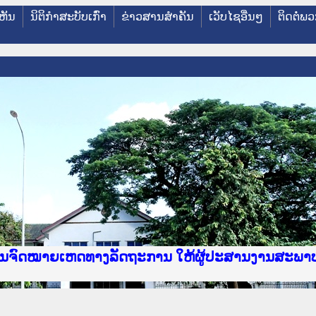
ຫັນ
ນິຕິກໍາສະບັບເກົ່າ
ຂ່າວສານສໍາຄັນ
ເວັບໄຊອື່ນໆ
ຕິດຕໍ່ພ
e Lao PDR
າຍເຫດທາງລັດຖະການ ແລະ ແອັບກົດໝາຍລາວ ທີ່ ສະຖາບ
ງານຈົດໝາຍເຫດທາງລັດຖະການ ໃຫ້ຜູ້ປະສານງານສະພາ
ນການຈັດຕັ້ງປະຕິບັດວຽກງານຈົດໝາຍເຫດທາງລັດຖະກ
ານງານວຽກງານຈົດໝາຍເຫດທາງລັດຖະການ ສຳລັບ ພາກກ
ານງານວຽກງານຈົດໝາຍເຫດທາງລັດຖະການ ສຳລັບ ພາກໃຕ
ຍລາວ ແລະ ເວັບໄຊຈົດໝາຍເຫດທາງລັດຖະການ ທີ່ ວິ
ຍລາວ ແລະ ເວັບໄຊຈົດໝາຍເຫດທາງລັດຖະການ ທີ່ ວິທ
ົດໝາຍເຫດທາງລັດຖະການໃຫ້ຜູ້ປະສານງານຂັ້ນແຂວງພ
ງານຈົດໝາຍເຫດທາງລັດຖະການ ໃຫ້ຜູ້ປະສານງານສະພາ