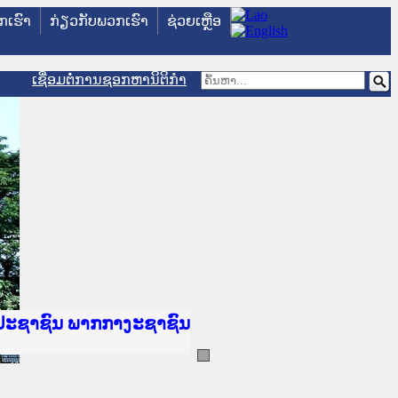
ວກເຮົາ
ກ່ຽວກັບພວກເຮົາ
ຊ່ວຍເຫຼືອ
ເຊື່ອມຕໍ່ການຊອກຫານິຕິກຳ
ັນຍຸຕິທຳແຫ່ງຊາດ
ປະຊາຊົນ ພາກເໜືອ
ານ
າງ
້
ທະຍາຄານຕຳຫຼວດປະຊາຊົນ
ະຍາຄານສັນຕິບານປະຊາຊົນ
າກເໜືອ
ປະຊາຊົນ ພາກກາງ