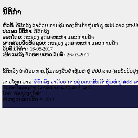
ນິຕິກໍາ
ຫົວຂໍ້:
ຂໍ້ຕົກລົງ ວ່າດ້ວຍ ການຄຸ້ມຄອງສິນຄ້າຫຸ້ມຫໍ່ ຢູ່ ສປປ ລາວ (ສະບັ
ປະເພດ ນິຕິກໍາ:
ຂໍ້ຕົກລົງ
ອອກໂດຍ:
ກະຊວງ ອຸດສາຫະກຳ ແລະ ການຄ້າ
ພາກສ່ວນຮັບຜິດຊອບ:
ກະຊວງ ອຸດສາຫະກຳ ແລະ ການຄ້າ
ວັນທີ່ ນິຕິກໍາ :
16-05-2017
ເຜີຍແຜ່ລົງ ຈົດໝາຍເຫດ ວັນທີ່ :
26-07-2017
ຂໍ້ຕົກລົງ ວ່າດ້ວຍ ການຄຸ້ມຄອງສິນຄ້າຫຸ້ມຫໍ່ ຢູ່ ສປປ ລາວ (ສະບັບປັບປຸງ
ດາວໂຫຼດ ລາວ:
ຂໍ້ຕົກລົງ ວ່າດ້ວຍ ການຄຸ້ມຄອງສິນຄ້າຫຸ້ມຫໍ່ ຢູ່ ສປປ 
ຈົດ​ໝາຍ​ເຫດ​ທາງ​ລັດ​ຖະ​ການ ແຫ່ງ ສ​ປ​ປ ລາວ
ໂດຍ: ກະ​ຊວງຍຸ​ຕິ​ທຳ
ສະ​ຫງວນ​ລິ​ຂະ​ສິດ © 2013