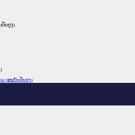
ບປັບປຸງ)
)
ລາວ (ສະບັບປັບປຸງ)