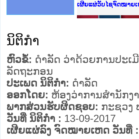
ງລັດຖະການໃຫ້ຜູ້ປະສານງານ
້ງປະຕິບັດວຽກງານຈົດໝາຍເຫດ
ງານຈົດໝາຍເຫດທາງລັດຖະການ
ງານຈົດໝາຍເຫດທາງລັດຖະການ
ລະ ເວັບໄຊຈົດໝາຍເຫດທາງ
ລະ ເວັບໄຊຈົດໝາຍເຫດທາງ
ຍເຫດທາງລັດຖະການ ໃຫ້ຜູ້
ຍເຫດທາງລັດຖະການ ໃຫ້ຜູ້
ເຜີຍແຜ່ວັບໄຊຈົດໝາຍເ
ຄານສັນຕິບານປະຊາຊົນ
າຄານຕຳຫຼວດປະຊາຊົນ
ຊາຊົນ ພາກເໜືອ
ຊາຊົນ ພາກກາງ
ພາກເໜືອ
າກກາງ
ຖະການ
າກໃຕ້
ນິຕິກໍາ
ຫົວຂໍ້:
ດຳລັດ ວ່າດ້ວຍການປະເ
ລັດຖະກອນ
ປະເພດ ນິຕິກໍາ:
ດໍາລັດ
ອອກໂດຍ:
ຫ້ອງວ່າການສຳນັກງາ
ພາກສ່ວນຮັບຜິດຊອບ:
ກະຊວງ 
ວັນທີ່ ນິຕິກໍາ :
13-09-2017
ເຜີຍແຜ່ລົງ ຈົດໝາຍເຫດ ວັນທີ່ :