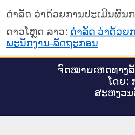
ດຳລັດ ວ່າດ້ວຍການປະເມີນຜົ
ດາວໂຫຼດ ລາວ:
ດຳລັດ ວ່າດ້ວ
ພະນັກງານ-ລັດຖະກອນ
ຈົດ​ໝາຍ​ເຫດ​ທາງ​ລ
ໂດຍ: ກ
ສະ​ຫງວນ​ລ