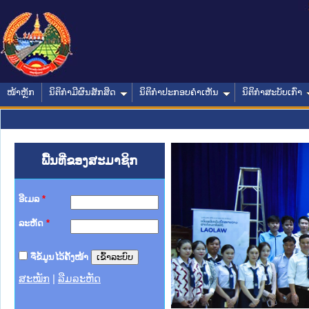
ໜ້າຫຼັກ
ນິຕິກໍາມີຜົນສັກສິດ
ນິຕິກໍາປະກອບຄໍາເຫັນ
ນິຕິກໍາສະບັບເກົ່າ
ພື້ນທີ່ຂອງສະມາຊິກ
ອີເມລ
*
ລະຫັດ
*
ຈື່ຂໍ້ມູນໄວ້ຄັ້ງໜ້າ
ສະໝັກ
|
ລືມລະຫັດ