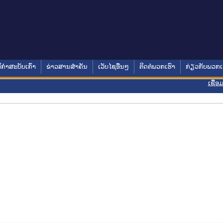
ິກໍາສະບັບເກົ່າ
ຂ່າວສານສໍາຄັນ
ເວັບໄຊອື່ນໆ
ຕິດຕໍ່ພວກເຮົາ
ກ່ຽວກັບພວກເ
ເຊື່