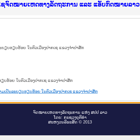
ບໄຊຈົດໝາຍເຫດທາງລັດຖະການ ແລະ ແອັບກົດໝາຍລາວ ທ
ັນລະບຽບຮຽບຮ້ອຍ ໃນຕົວເມືອງປາກເຊ ແຂວງຈຳປາສັກ
ຽບຮຽບຮ້ອຍ ໃນຕົວເມືອງປາກເຊ ແຂວງຈຳປາສັກ
ັນຄວາມເປັນລະບຽບຮຽບຮ້ອຍ ໃນຕົວເມືອງປາກເຊ ແຂວງຈຳປາສັກ
ຈົດ​ໝາຍ​ເຫດ​ທາງ​ລັດ​ຖະ​ການ ແຫ່ງ ສ​ປ​ປ ລາວ
ໂດຍ: ກະ​ຊວງຍຸ​ຕິ​ທຳ
ສະ​ຫງວນ​ລິ​ຂະ​ສິດ © 2013