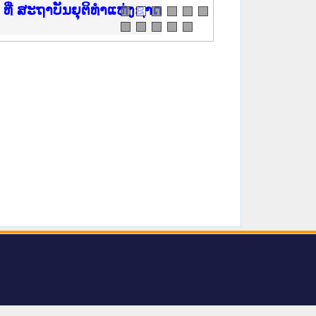
ີ່ ສະຖາບັນຍຸຕິທຳແຫ່ງຊາດ