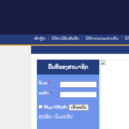
ໜ້າຫຼັກ
ນິຕິກໍາມີຜົນສັກສິດ
ນິຕິກໍາປະກອບຄໍາເຫັນ
ນິຕ
ພື້ນທີ່ຂອງສະມາຊິກ
ອີເມລ
*
ລະຫັດ
*
ຈື່ຂໍ້ມູນໄວ້ຄັ້ງໜ້າ
ສະໝັກ
|
ລືມລະຫັດ