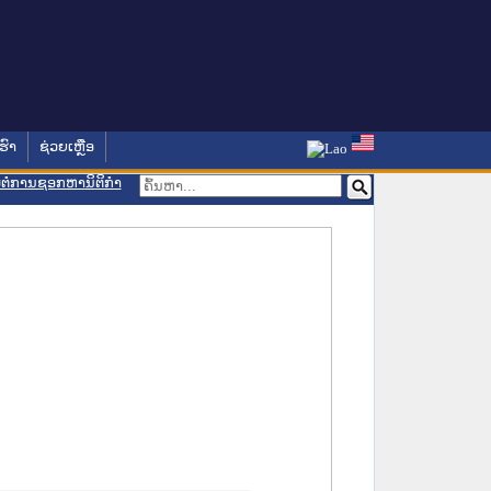
ຮົາ
ຊ່ວຍເຫຼືອ
ອມຕໍ່ການຊອກຫານິຕິກຳ