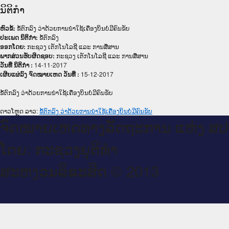
ນິຕິກໍາ
ຫົວຂໍ້:
ຂໍ້ຕົກລົງ ວ່າດ້ວຍການນຳໃຊ້ເຄື່ອງບິນບໍ່ມີຄົນຂັບ
ປະເພດ ນິຕິກໍາ:
ຂໍ້ຕົກລົງ
ອອກໂດຍ:
ກະຊວງ ເຕັກໂນໂລຊີ ແລະ ການສື່ສານ
ພາກສ່ວນຮັບຜິດຊອບ:
ກະຊວງ ເຕັກໂນໂລຊີ ແລະ ການສື່ສານ
ວັນທີ່ ນິຕິກໍາ :
14-11-2017
ເຜີຍແຜ່ລົງ ຈົດໝາຍເຫດ ວັນທີ່ :
15-12-2017
ຂໍ້ຕົກລົງ ວ່າດ້ວຍການນຳໃຊ້ເຄື່ອງບິນບໍ່ມີຄົນຂັບ
ດາວໂຫຼດ ລາວ:
ຂໍ້ຕົກລົງ ວ່າດ້ວຍການນຳໃຊ້ເຄື່ອງບິນບໍ່ມີຄົນຂັບ
ຈົດ​ໝາຍ​ເຫດ​ທາງ​ລັດ​ຖະ​ການ ແຫ່ງ ສ​
ໂດຍ: ກະ​ຊວງຍຸ​ຕິ​ທຳ
ສະ​ຫງວນ​ລິ​ຂະ​ສິດ © 2013