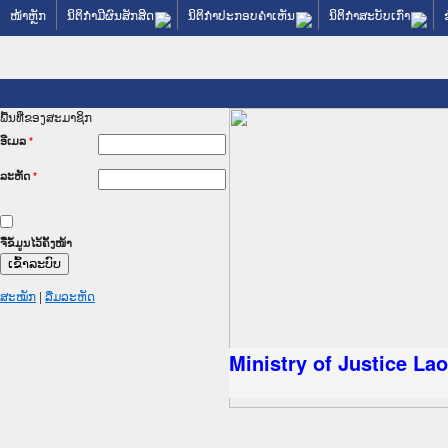
ໜ້າຫຼັກ
ນິຕິກໍາມີຜົນສັກສິດ
ນິຕິກໍາປະກອບຄໍາເຫັນ
ນິຕິກໍາສະບັບເກົ່າ
ພື້ນທີ່ຂອງສະມາຊິກ
ອີເມລ
*
ລະຫັດ
*
ຈື່ຂໍ້ມູນໄວ້ຄັ້ງໜ້າ
ສະໝັກ
|
ລືມລະຫັດ
ັດຖະການໃຫ້ຜູ້ປະສານງານ
ປະຕິບັດວຽກງານຈົດໝາຍເຫດ
ນຈົດໝາຍເຫດທາງລັດຖະການ
ນຈົດໝາຍເຫດທາງລັດຖະການ
 ເວັບໄຊຈົດໝາຍເຫດທາງ
 ເວັບໄຊຈົດໝາຍເຫດທາງ
ຫດທາງລັດຖະການ ໃຫ້ຜູ້
ຫດທາງລັດຖະການ ໃຫ້ຜູ້
Ministry of Justice La
ນສັນຕິບານປະຊາຊົນ
ານຕຳຫຼວດປະຊາຊົນ
ຊົນ ພາກເໜືອ
າຊົນ ພາກກາງ
ກເໜືອ
ກາງ
ການ
ໃຕ້