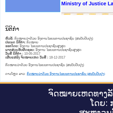
ງລັດຖະການໃຫ້ຜູ້ປະສານງານ
ງປະຕິບັດວຽກງານຈົດໝາຍເຫດ
ານຈົດໝາຍເຫດທາງລັດຖະການ
ານຈົດໝາຍເຫດທາງລັດຖະການ
ະ ເວັບໄຊຈົດໝາຍເຫດທາງ
ະ ເວັບໄຊຈົດໝາຍເຫດທາງ
ເຫດທາງລັດຖະການ ໃຫ້ຜູ້
ເຫດທາງລັດຖະການ ໃຫ້ຜູ້
Ministry of Justice 
ານສັນຕິບານປະຊາຊົນ
ຄານຕຳຫຼວດປະຊາຊົນ
າຊົນ ພາກເໜືອ
ຊາຊົນ ພາກກາງ
າກເໜືອ
າກກາງ
ະການ
າກໃຕ້
ນິຕິກໍາ
ຫົວຂໍ້:
ກົດໝາຍວ່າດ້ວຍ ອົງການໄອຍະການປະຊາຊົນ (ສະບັບປັບປຸງ)
ປະເພດ ນິຕິກໍາ:
ກົດໝາຍ
ອອກໂດຍ:
ອົງການ ໄອຍະການປະຊາຊົນສູງສຸດ
ພາກສ່ວນຮັບຜິດຊອບ:
ອົງການ ໄອຍະການປະຊາຊົນສູງສຸດ
ວັນທີ່ ນິຕິກໍາ :
10-05-2017
ເຜີຍແຜ່ລົງ ຈົດໝາຍເຫດ ວັນທີ່ :
18-12-2017
ກົດໝາຍວ່າດ້ວຍ ອົງການໄອຍະການປະຊາຊົນ (ສະບັບປັບປຸງ)
ດາວໂຫຼດ ລາວ:
ກົດໝາຍວ່າດ້ວຍ ອົງການໄອຍະການປະຊາຊົນ (ສະບັບປັບປຸງ)
ຈົດ​ໝາຍ​ເຫດ​ທາງ​ລ
ໂດຍ: ກ
ສະ​ຫງວນ​ລ