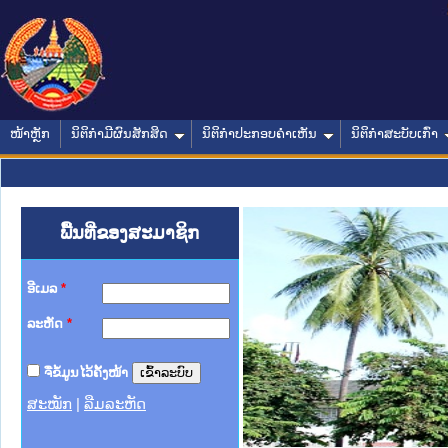
ໜ້າຫຼັກ
ນິຕິກໍາມີຜົນສັກສິດ
ນິຕິກໍາປະກອບຄໍາເຫັນ
ນິຕິກໍາສະບັບເກົ່າ
ພື້ນທີ່ຂອງສະມາຊິກ
ອີເມລ
*
ລະຫັດ
*
ຈື່ຂໍ້ມູນໄວ້ຄັ້ງໜ້າ
ສະໝັກ
|
ລືມລະຫັດ