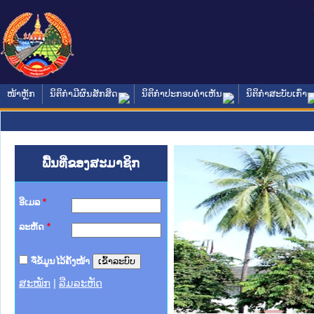
ໜ້າຫຼັກ
ນິຕິກໍາມີຜົນສັກສິດ
ນິຕິກໍາປະກອບຄໍາເຫັນ
ນິຕິກໍາສະບັບເກົ່າ
ພື້ນທີ່ຂອງສະມາຊິກ
ອີເມລ
*
ລະຫັດ
*
ຈື່ຂໍ້ມູນໄວ້ຄັ້ງໜ້າ
ສະໝັກ
|
ລືມລະຫັດ