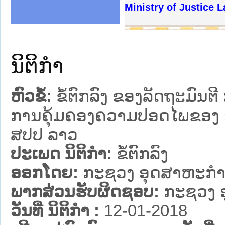
ງລັດຖະການໃຫ້ຜູ້ປະສານງານ
້ງປະຕິບັດວຽກງານຈົດໝາຍເຫດ
ງານຈົດໝາຍເຫດທາງລັດຖະການ
ງານຈົດໝາຍເຫດທາງລັດຖະການ
ລະ ເວັບໄຊຈົດໝາຍເຫດທາງ
ລະ ເວັບໄຊຈົດໝາຍເຫດທາງ
ຍເຫດທາງລັດຖະການ ໃຫ້ຜູ້
ຍເຫດທາງລັດຖະການ ໃຫ້ຜູ້
Ministry of Justice 
ຄານສັນຕິບານປະຊາຊົນ
າຄານຕຳຫຼວດປະຊາຊົນ
ຊາຊົນ ພາກເໜືອ
ຊາຊົນ ພາກກາງ
ພາກເໜືອ
າກກາງ
ຖະການ
າກໃຕ້
ນິຕິກໍາ
ຫົວຂໍ້:
ຂໍ້ຕົກລົງ ຂອງລັດຖະມົນ
ການຄຸ້ມຄອງຄວາມປອດໄພຂອງ ອຸປ
ສປປ ລາວ
ປະເພດ ນິຕິກໍາ:
ຂໍ້ຕົກລົງ
ອອກໂດຍ:
ກະຊວງ ອຸດສາຫະກຳ
ພາກສ່ວນຮັບຜິດຊອບ:
ກະຊວງ 
ວັນທີ່ ນິຕິກໍາ :
12-01-2018