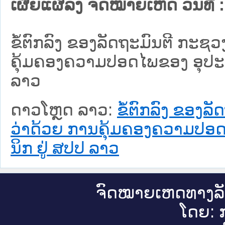
ເຜີຍແຜ່ລົງ ຈົດໝາຍເຫດ ວັນທີ່ :
ຂໍ້ຕົກລົງ ຂອງລັດຖະມົນຕີ ກະຊ
ຄຸ້ມຄອງຄວາມປອດໄພຂອງ ອຸປະກອ
ລາວ
ດາວໂຫຼດ ລາວ:
ຂໍ້ຕົກລົງ ຂອງ
ວ່າດ້ວຍ ການຄຸ້ມຄອງຄວາມປອດ
ນິກ ຢູ່ ສປປ ລາວ
ຈົດ​ໝາຍ​ເຫດ​ທາງ​ລ
ໂດຍ: ກ