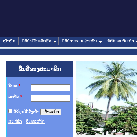
ໜ້າຫຼັກ
ນິຕິກໍາມີຜົນສັກສິດ
ນິຕິກໍາປະກອບຄໍາເຫັນ
ນິຕິກໍາສະບັບເກົ່າ
ພື້ນທີ່ຂອງສະມາຊິກ
ອີເມລ
*
ລະຫັດ
*
ຈື່ຂໍ້ມູນໄວ້ຄັ້ງໜ້າ
ສະໝັກ
|
ລືມລະຫັດ