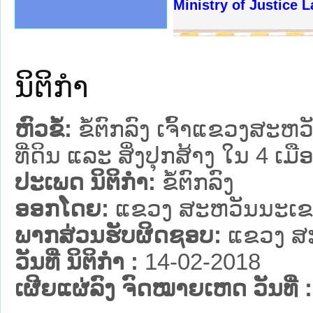
ງລັດຖະການໃຫ້ຜູ້ປະສານງານ
້ງປະຕິບັດວຽກງານຈົດໝາຍເຫດ
ງານຈົດໝາຍເຫດທາງລັດຖະການ
ງານຈົດໝາຍເຫດທາງລັດຖະການ
ລະ ເວັບໄຊຈົດໝາຍເຫດທາງ
ລະ ເວັບໄຊຈົດໝາຍເຫດທາງ
ຍເຫດທາງລັດຖະການ ໃຫ້ຜູ້
ຍເຫດທາງລັດຖະການ ໃຫ້ຜູ້
Ministry of Justice 
ຄານສັນຕິບານປະຊາຊົນ
າຄານຕຳຫຼວດປະຊາຊົນ
ຊາຊົນ ພາກເໜືອ
ຊາຊົນ ພາກກາງ
ພາກເໜືອ
າກກາງ
ຖະການ
າກໃຕ້
ນິຕິກໍາ
ຫົວຂໍ້:
ຂໍ້ຕົກລົງ ເຈົ້າແຂວງສ
ທີ່ດິນ ແລະ ສິ່ງປຸກສ້າງ ໃນ 4
ປະເພດ ນິຕິກໍາ:
ຂໍ້ຕົກລົງ
ອອກໂດຍ:
ແຂວງ ສະຫວັນນະເ
ພາກສ່ວນຮັບຜິດຊອບ:
ແຂວງ ສ
ວັນທີ່ ນິຕິກໍາ :
14-02-2018
ເຜີຍແຜ່ລົງ ຈົດໝາຍເຫດ ວັນທີ່ :