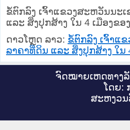
ຂໍ້ຕົກລົງ ເຈົ້າແຂວງສະຫວັນນະ
ແລະ ສິ່ງປຸກສ້າງ ໃນ 4 ເມືອ
ດາວໂຫຼດ ລາວ:
ຂໍ້ຕົກລົງ ເຈົ
ລາຄາທີ່ດິນ ແລະ ສິ່ງປຸກສ້າງ
ຈົດ​ໝາຍ​ເຫດ​ທາງ​ລ
ໂດຍ: ກ
ສະ​ຫງວນ​ລ