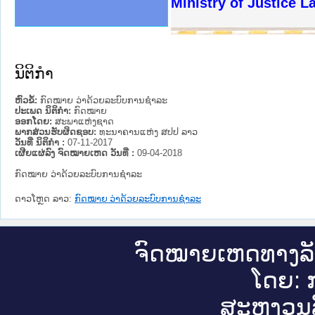
ງລັດຖະການໃຫ້ຜູ້ປະສານງານ
ງປະຕິບັດວຽກງານຈົດໝາຍເຫດ
ານຈົດໝາຍເຫດທາງລັດຖະການ
ານຈົດໝາຍເຫດທາງລັດຖະການ
ະ ເວັບໄຊຈົດໝາຍເຫດທາງ
ະ ເວັບໄຊຈົດໝາຍເຫດທາງ
ເຫດທາງລັດຖະການ ໃຫ້ຜູ້
ເຫດທາງລັດຖະການ ໃຫ້ຜູ້
Ministry of Justice 
ານສັນຕິບານປະຊາຊົນ
ຄານຕຳຫຼວດປະຊາຊົນ
າຊົນ ພາກເໜືອ
ຊາຊົນ ພາກກາງ
າກເໜືອ
າກກາງ
ະການ
າກໃຕ້
ນິຕິກໍາ
ຫົວຂໍ້:
ກົດໝາຍ ວ່າດ້ວຍລະບົບການຊຳລະ
ປະເພດ ນິຕິກໍາ:
ກົດໝາຍ
ອອກໂດຍ:
ສະພາແຫ່ງຊາດ
ພາກສ່ວນຮັບຜິດຊອບ:
ທະນາຄານແຫ່ງ ສປປ ລາວ
ວັນທີ່ ນິຕິກໍາ :
07-11-2017
ເຜີຍແຜ່ລົງ ຈົດໝາຍເຫດ ວັນທີ່ :
09-04-2018
ກົດໝາຍ ວ່າດ້ວຍລະບົບການຊຳລະ
ດາວໂຫຼດ ລາວ:
ກົດໝາຍ ວ່າດ້ວຍລະບົບການຊຳລະ
ຈົດ​ໝາຍ​ເຫດ​ທາງ​ລ
ໂດຍ: ກ
ສະ​ຫງວນ​ລ