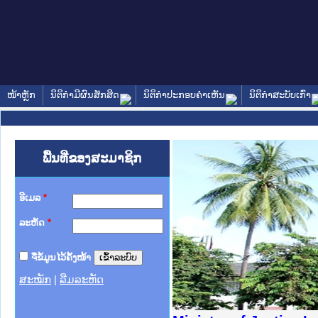
ໜ້າຫຼັກ
ນິຕິກໍາມີຜົນສັກສິດ
ນິຕິກໍາປະກອບຄໍາເຫັນ
ນິຕິກໍາສະບັບເກົ່າ
ພື້ນທີ່ຂອງສະມາຊິກ
ອີເມລ
*
ລະຫັດ
*
ຈື່ຂໍ້ມູນໄວ້ຄັ້ງໜ້າ
ສະໝັກ
|
ລືມລະຫັດ