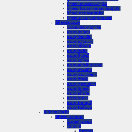
ອົງການ ກວດສອບແຫ່ງລັດ
ອົງການ ໄອຍະການປະຊາຊົນສູງສຸດ
ອົງການກວດກາແຫ່ງລັດ
ອົງການກາແດງແຫ່ງຊາດລາວ
ນິຕິກໍາຂັ້ນແຂວງ
ນະ​ຄອນ​ຫລວງວຽງຈັນ
ແຂວງ ຄໍາມ່ວນ
ແຂວງ ຈໍາປາສັກ
ແຂວງ ຊຽງຂວາງ
ແຂວງ ບໍລິຄໍາໄຊ
ແຂວງ ບໍ່ແກ້ວ
ແຂວງ ຜົ້ງສາລີ
ແຂວງ ວຽງຈັນ
ແຂວງ ສະຫວັນນະເຂດ
ແຂວງ ສາລະວັນ
ແຂວງ ຫລວງນໍ້າທາ
ແຂວງ ຫົວພັນ
ແຂວງ ຫຼວງພະບາງ
ແຂວງ ອັດຕະປື
ແຂວງ ອຸດົມໄຊ
ແຂວງ ເຊກອງ
ແຂວງ ໄຊຍະບູລີ
ແຂວງ ໄຊສົມບູນ
ນິຕິກໍາສະບັບເກົ່າ
ນິຕິກຳຕາມປະເພດ
ລັດຖະທໍາມະນູນ
ກົດໝາຍ
ກົດໝາຍ