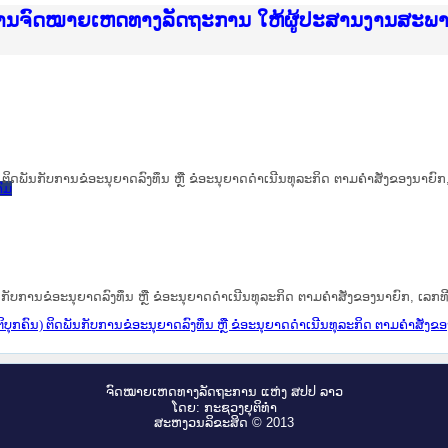
ice Lao PDR
ໝາຍເຫດທາງລັດຖະການ ແລະ ແອັບກົດໝາຍລາວ ທີ່ ສະຖາ
ງານຈົດໝາຍເຫດທາງລັດຖະການ ໃຫ້ຜູ້ປະສານງານສະພ
ືນການຈັດຕັ້ງປະຕິບັດວຽກງານຈົດໝາຍເຫດທາງລັດຖະ
ສານງານວຽກງານຈົດໝາຍເຫດທາງລັດຖະການ ສຳລັບ ພາກ
ສານງານວຽກງານຈົດໝາຍເຫດທາງລັດຖະການ ສຳລັບ ພາກໃ
າຍລາວ ແລະ ເວັບໄຊຈົດໝາຍເຫດທາງລັດຖະການ ທີ່ ວ
າຍລາວ ແລະ ເວັບໄຊຈົດໝາຍເຫດທາງລັດຖະການ ທີ່ ວິ
ົດໝາຍເຫດທາງລັດຖະການໃຫ້ຜູ້ປະສານງານຂັ້ນແຂວງ
ງານຈົດໝາຍເຫດທາງລັດຖະການ ໃຫ້ຜູ້ປະສານງານສະພ
 ຕິດພັນກັບການຂໍອະນຸຍາດລົງທຶນ ຫຼື ຂໍອະນຸຍາດດຳເນີນທຸລະກິດ ຕາມຄຳສັ່ງຂອງນາຍົກ,
ົມ
ນກັບການຂໍອະນຸຍາດລົງທຶນ ຫຼື ຂໍອະນຸຍາດດຳເນີນທຸລະກິດ ຕາມຄຳສັ່ງຂອງນາຍົກ, ເລກທີ
ິບຸກຄົນ) ຕິດພັນກັບການຂໍອະນຸຍາດລົງທຶນ ຫຼື ຂໍອະນຸຍາດດຳເນີນທຸລະກິດ ຕາມຄຳສັ່ງຂອງ
ຈົດ​ໝາຍ​ເຫດ​ທາງ​ລັດ​ຖະ​ການ ແຫ່ງ ສ​ປ​ປ ລາວ
ໂດຍ: ກະ​ຊວງຍຸ​ຕິ​ທຳ
ສະ​ຫງວນ​ລິ​ຂະ​ສິດ © 2013