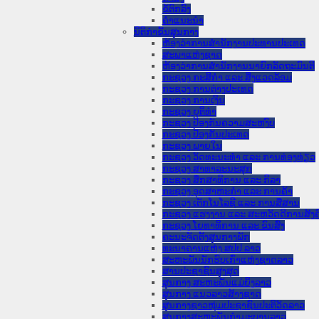
ຂໍ້ຕົກລົງ
ຄໍາແນະນໍາ
ນິຕິກຳຂັ້ນສູນກາງ
ຫ້ອງວ່າການສໍານັກງານປະທານປະເທດ
ສະພາແຫ່ງຊາດ
ຫ້ອງວ່າການສຳນັກງານນາຍົກລັດຖະມົນຕີ
ກະຊວງ ກະສິກຳ ແລະ ສິ່ງແວດລ້ອມ
ກະຊວງ ການຕ່າງປະເທດ
ກະຊວງ ການເງິນ
ກະຊວງ ຍຸຕິທໍາ
ກະຊວງ ປ້ອງກັນຄວາມສະຫງົບ
ກະຊວງ ປ້ອງກັນປະເທດ
ກະຊວງ ພາຍໃນ
ກະຊວງ ວັດທະນະທຳ ແລະ ການທ່ອງທ່ຽວ
ກະຊວງ ສາທາລະນະສຸກ
ກະຊວງ ສຶກສາທິການ ແລະ ກິລາ
ກະຊວງ ອຸດສາຫະກຳ ແລະ ການຄ້າ
ກະຊວງ ເຕັກໂນໂລຊີ ແລະ ການສື່ສານ
ກະຊວງ ແຮງງານ ແລະ ສະຫວັດດີການສັງຄ
ກະຊວງ ໂຍທາທິການ ແລະ ຂົນສົ່ງ
ຄະນະຈັດຕັ້ງສູນກາງພັກ
ທະນາຄານແຫ່ງ ສປປ ລາວ
ສະຫະພັນນັກຮົບເກົ່າແຫ່ງຊາດລາວ
ສານປະຊາຊົນສູງສຸດ
ສູນກາງ ສະຫະພັນແມ່ຍິງລາວ
ສູນກາງ ແນວລາວສ້າງຊາດ
ສູນກາງຊາວໜຸ່ມປະຊາຊົນປະຕິວັດລາວ
ສູນກາງສະຫະພັນກຳມະບານລາວ