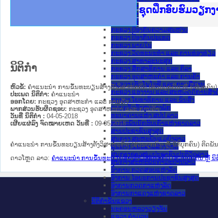
ກະຊວງ ການຕ່າງປະເທດ
Ministry of Just
ເຜີຍແຜ່ວັບໄຊຈົດ
ກະຊວງຍຸຕິທຳ
ຊຸດຝຶກອົບຮົມວຽກ
ກອງປະຊຸມທົບທວນຄ
ຝຶກອົບຮົມ ຜູ່ປະ
ຝຶກອົບຮົມ ຜູ່ປະ
ເຜີຍແຜ່ແອັບກົດໝ
ເຜີຍແຜ່ແອັບກົດໝ
ຍົກລະດັບວຽກງານຈ
ຊຸດຝຶກອົບຮົມວຽກ
ກະຊວງ ການເງິນ
ກະຊວງ ຍຸຕິທໍາ
ກະຊວງ ປ້ອງກັນຄວາມສະຫງົບ
ກະຊວງ ປ້ອງກັນປະເທດ
ກະຊວງ ພາຍໃນ
ກະຊວງ ວັດທະນະທຳ ແລະ ການທ່ອງທ່ຽວ
ກະຊວງ ສາທາລະນະສຸກ
ນິຕິກໍາ
ກະຊວງ ສຶກສາທິການ ແລະ ກິລາ
ກະຊວງ ອຸດສາຫະກຳ ແລະ ການຄ້າ
ກະຊວງ ເຕັກໂນໂລຊີ ແລະ ການສື່ສານ
ຫົວຂໍ້:
ຄຳແນະນຳ ການຂຶ້ນທະບຽນສ້າງຕັ້ງວິສາຫະກິດ (ສ່ວນບຸກຄົນ ຫຼື ນິຕິບຸກຄົນ)
ກະຊວງ ແຮງງານ ແລະ ສະຫວັດດີການສັງຄ
ປະເພດ ນິຕິກໍາ:
ຄໍາແນະນໍາ
ກະຊວງ ໂຍທາທິການ ແລະ ຂົນສົ່ງ
ອອກໂດຍ:
ກະຊວງ ອຸດສາຫະກຳ ແລະ ການຄ້າ
ຄະນະຈັດຕັ້ງສູນກາງພັກ
ພາກສ່ວນຮັບຜິດຊອບ:
ກະຊວງ ອຸດສາຫະກຳ ແລະ ການຄ້າ
ທະນາຄານແຫ່ງ ສປປ ລາວ
ວັນທີ່ ນິຕິກໍາ :
04-05-2018
ສະຫະພັນນັກຮົບເກົ່າແຫ່ງຊາດລາວ
ເຜີຍແຜ່ລົງ ຈົດໝາຍເຫດ ວັນທີ່ :
09-05-2018
ສານປະຊາຊົນສູງສຸດ
ສູນກາງ ສະຫະພັນແມ່ຍິງລາວ
ຄຳແນະນຳ ການຂຶ້ນທະບຽນສ້າງຕັ້ງວິສາຫະກິດ (ສ່ວນບຸກຄົນ ຫຼື ນິຕິບຸກຄົນ) ຕິດພັ
ສູນກາງ ແນວລາວສ້າງຊາດ
ສູນກາງຊາວໜຸ່ມປະຊາຊົນປະຕິວັດລາວ
ດາວໂຫຼດ ລາວ:
ຄຳແນະນຳ ການຂຶ້ນທະບຽນສ້າງຕັ້ງວິສາຫະກິດ (ສ່ວນບຸກຄົນ ຫຼື ນິຕ
ສູນກາງສະຫະພັນກຳມະບານລາວ
ອົງການ ກວດສອບແຫ່ງລັດ
ອົງການ ໄອຍະການປະຊາຊົນສູງສຸດ
ອົງການກວດກາແຫ່ງລັດ
ອົງການກາແດງແຫ່ງຊາດລາວ
ນິຕິກໍາຂັ້ນແຂວງ
ນະ​ຄອນ​ຫລວງວຽງຈັນ
ແຂວງ ຄໍາມ່ວນ