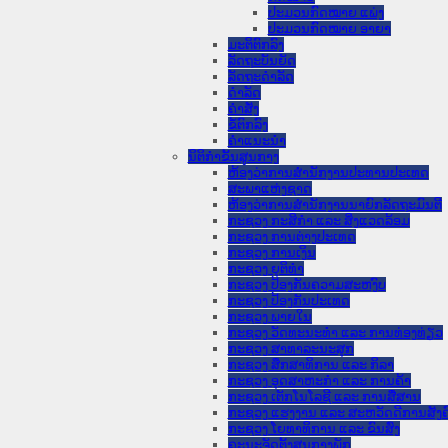
ປະມວນກົດໝາຍ ແພ່ງ
ປະມວນກົດໝາຍ ອາຍາ
ມະຕິຕົກລົງ
ລັດຖະບັນຍັດ
ລັດຖະດໍາລັດ
ດໍາລັດ
ຄໍາສັ່ງ
ຂໍ້ຕົກລົງ
ຄໍາແນະນໍາ
ນິຕິກໍາຂັ້ນສູນກາງ
ຫ້ອງວ່າການສໍານັກງານປະທານປະເທດ
ສະພາແຫ່ງຊາດ
ຫ້ອງວ່າການສຳນັກງານນາຍົກລັດຖະມົນຕີ
ກະຊວງ ກະສິກຳ ແລະ ສິ່ງແວດລ້ອມ
ກະຊວງ ການຕ່າງປະເທດ
ກະຊວງ ການເງິນ
ກະຊວງ ຍຸຕິທໍາ
ກະຊວງ ປ້ອງກັນຄວາມສະຫງົບ
ກະຊວງ ປ້ອງກັນປະເທດ
ກະຊວງ ພາຍໃນ
ກະຊວງ ວັດທະນະທຳ ແລະ ການທ່ອງທ່ຽວ
ກະຊວງ ສາທາລະນະສຸກ
ກະຊວງ ສຶກສາທິການ ແລະ ກິລາ
ກະຊວງ ອຸດສາຫະກຳ ແລະ ການຄ້າ
ກະຊວງ ເຕັກໂນໂລຊີ ແລະ ການສື່ສານ
ກະຊວງ ແຮງງານ ແລະ ສະຫວັດດີການສັງຄ
ກະຊວງ ໂຍທາທິການ ແລະ ຂົນສົ່ງ
ຄະນະຈັດຕັ້ງສູນກາງພັກ