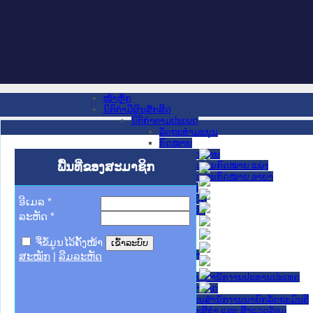
ໜ້າຫຼັກ
ນິຕິກໍາມີຜົນສັກສິດ
ນິຕິກໍາຕາມປະເພດ
ລັດຖະທໍາມະນູນ
ກົດໝາຍ
ກົດໝາຍ
ພື້ນທີ່ຂອງສະມາຊິກ
ປະມວນກົດໝາຍ ແພ່ງ
ປະມວນກົດໝາຍ ອາຍາ
ມະຕິຕົກລົງ
ລັດຖະບັນຍັດ
ອີເມລ
*
ລັດຖະດໍາລັດ
ລະຫັດ
*
ດໍາລັດ
ຄໍາສັ່ງ
ຈື່ຂໍ້ມູນໄວ້ຄັ້ງໜ້າ
ຂໍ້ຕົກລົງ
ຄໍາແນະນໍາ
ສະໝັກ
|
ລືມລະຫັດ
ນິຕິກໍາຂັ້ນສູນກາງ
ຫ້ອງວ່າການສໍານັກງານປະທານປະເທດ
ສະພາແຫ່ງຊາດ
ຫ້ອງວ່າການສຳນັກງານນາຍົກລັດຖະມົນຕີ
ກະຊວງ ກະສິກຳ ແລະ ສິ່ງແວດລ້ອມ