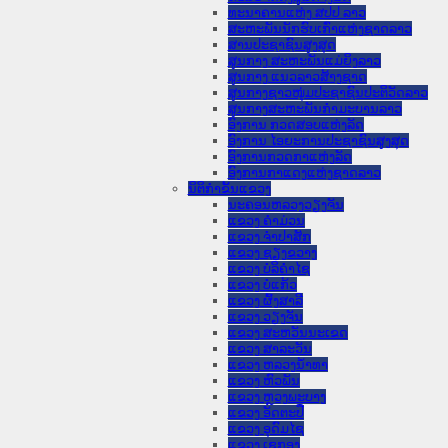
ທະນາຄານແຫ່ງ ສປປ ລາວ
ສະຫະພັນນັກຮົບເກົ່າແຫ່ງຊາດລາວ
ສານປະຊາຊົນສູງສຸດ
ສູນກາງ ສະຫະພັນແມ່ຍິງລາວ
ສູນກາງ ແນວລາວສ້າງຊາດ
ສູນກາງຊາວໜຸ່ມປະຊາຊົນປະຕິວັດລາວ
ສູນກາງສະຫະພັນກຳມະບານລາວ
ອົງການ ກວດສອບແຫ່ງລັດ
ອົງການ ໄອຍະການປະຊາຊົນສູງສຸດ
ອົງການກວດກາແຫ່ງລັດ
ອົງການກາແດງແຫ່ງຊາດລາວ
ນິຕິກໍາຂັ້ນແຂວງ
ນະ​ຄອນ​ຫລວງວຽງຈັນ
ແຂວງ ຄໍາມ່ວນ
ແຂວງ ຈໍາປາສັກ
ແຂວງ ຊຽງຂວາງ
ແຂວງ ບໍລິຄໍາໄຊ
ແຂວງ ບໍ່ແກ້ວ
ແຂວງ ຜົ້ງສາລີ
ແຂວງ ວຽງຈັນ
ແຂວງ ສະຫວັນນະເຂດ
ແຂວງ ສາລະວັນ
ແຂວງ ຫລວງນໍ້າທາ
ແຂວງ ຫົວພັນ
ແຂວງ ຫຼວງພະບາງ
ແຂວງ ອັດຕະປື
ແຂວງ ອຸດົມໄຊ
ແຂວງ ເຊກອງ