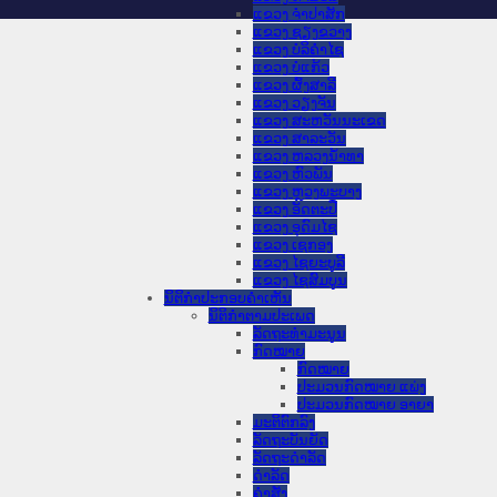
ແຂວງ ຈໍາປາສັກ
ແຂວງ ຊຽງຂວາງ
ແຂວງ ບໍລິຄໍາໄຊ
ແຂວງ ບໍ່ແກ້ວ
ແຂວງ ຜົ້ງສາລີ
ແຂວງ ວຽງຈັນ
ແຂວງ ສະຫວັນນະເຂດ
ແຂວງ ສາລະວັນ
ແຂວງ ຫລວງນໍ້າທາ
ແຂວງ ຫົວພັນ
ແຂວງ ຫຼວງພະບາງ
ແຂວງ ອັດຕະປື
ແຂວງ ອຸດົມໄຊ
ແຂວງ ເຊກອງ
ແຂວງ ໄຊຍະບູລີ
ແຂວງ ໄຊສົມບູນ
ນິຕິກໍາປະກອບຄໍາເຫັນ
ນິຕິກໍາຕາມປະເພດ
ລັດຖະທໍາມະນູນ
ກົດໝາຍ
ກົດໝາຍ
ປະມວນກົດໝາຍ ແພ່ງ
ປະມວນກົດໝາຍ ອາຍາ
ມະຕິຕົກລົງ
ລັດຖະບັນຍັດ
ລັດຖະດໍາລັດ
ດໍາລັດ
ຄໍາສັ່ງ