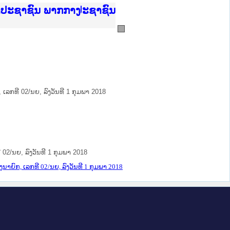
ບັນຍຸຕິທຳແຫ່ງຊາດ
າປະຊາຊົນ ພາກເໜືອ
ການ
ກາງ
ຕ້
ິທະຍາຄານຕຳຫຼວດປະຊາຊົນ
ທະຍາຄານສັນຕິບານປະຊາຊົນ
ພາກເໜືອ
າປະຊາຊົນ ພາກກາງ
 ເລກທີ 02/ນຍ, ລົງວັນທີ 1 ກຸມພາ 2018
 02/ນຍ, ລົງວັນທີ 1 ກຸມພາ 2018
ນາຍົກ, ເລກທີ 02/ນຍ, ລົງວັນທີ 1 ກຸມພາ 2018