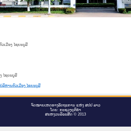
ົວເມືອງ ໄຊຍະບູລີ
ງ ໄຊຍະບູລີ
ບໍລິຫານຕົວເມືອງ ໄຊຍະບູລີ
ຈົດ​ໝາຍ​ເຫດ​ທາງ​ລັດ​ຖະ​ການ ແຫ່ງ ສ​ປ​ປ ລາວ
ໂດຍ: ກະ​ຊວງຍຸ​ຕິ​ທຳ
ສະ​ຫງວນ​ລິ​ຂະ​ສິດ © 2013