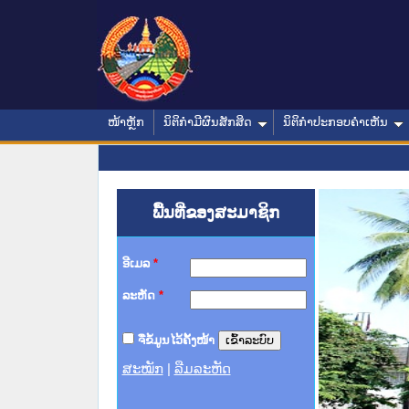
ໜ້າຫຼັກ
ນິຕິກໍາມີຜົນສັກສິດ
ນິຕິກໍາປະກອບຄໍາເຫັນ
ພື້ນທີ່ຂອງສະມາຊິກ
ອີເມລ
*
ລະຫັດ
*
ຈື່ຂໍ້ມູນໄວ້ຄັ້ງໜ້າ
ສະໝັກ
|
ລືມລະຫັດ