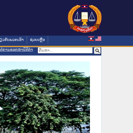
່ຽວກັບພວກເຮົາ
ຊ່ວຍເຫຼືອ
ອມຕໍ່ການຊອກຫານິຕິກຳ