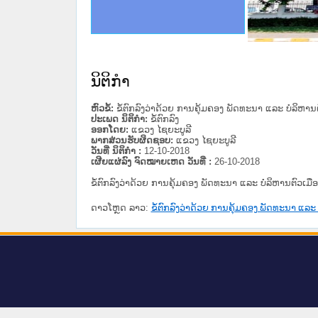
ດໝາຍເຫດທາງລັດຖະການໃຫ້ຜູ້ປະສານງານ
ນການຈັດຕັ້ງປະຕິບັດວຽກງານຈົດໝາຍເຫດ
ສານງານວຽກງານຈົດໝາຍເຫດທາງລັດຖະການ
ສານງານວຽກງານຈົດໝາຍເຫດທາງລັດຖະການ
ດໝາຍລາວ ແລະ ເວັບໄຊຈົດໝາຍເຫດທາງ
ດໝາຍລາວ ແລະ ເວັບໄຊຈົດໝາຍເຫດທາງ
ກງານຈົດໝາຍເຫດທາງລັດຖະການ ໃຫ້ຜູ້
ກງານຈົດໝາຍເຫດທາງລັດຖະການ ໃຫ້ຜູ້
ustice Lao PDR
ທີ່ ວິທະຍາຄານສັນຕິບານປະຊາຊົນ
ທີ່ ວິທະຍາຄານຕຳຫຼວດປະຊາຊົນ
ານສະພາປະຊາຊົນ ພາກເໜືອ
ງານສະພາປະຊາຊົນ ພາກກາງ
ຂັ້ນແຂວງພາກເໜືອ
ສຳລັບ ພາກກາງ
ທາງລັດຖະການ
ສຳລັບ ພາກໃຕ້
ນິຕິກໍາ
ຫົວຂໍ້:
ຂໍ້ຕົກລົງວ່າດ້ວຍ ການຄຸ້ມຄອງ ພັດທະນາ ແລະ ບໍລິຫານຕ
ປະເພດ ນິຕິກໍາ:
ຂໍ້ຕົກລົງ
ອອກໂດຍ:
ແຂວງ ໄຊຍະບູລີ
ພາກສ່ວນຮັບຜິດຊອບ:
ແຂວງ ໄຊຍະບູລີ
ວັນທີ່ ນິຕິກໍາ :
12-10-2018
ເຜີຍແຜ່ລົງ ຈົດໝາຍເຫດ ວັນທີ່ :
26-10-2018
ຂໍ້ຕົກລົງວ່າດ້ວຍ ການຄຸ້ມຄອງ ພັດທະນາ ແລະ ບໍລິຫານຕົວເມືອ
ດາວໂຫຼດ ລາວ:
ຂໍ້ຕົກລົງວ່າດ້ວຍ ການຄຸ້ມຄອງ ພັດທະນາ ແລະ 