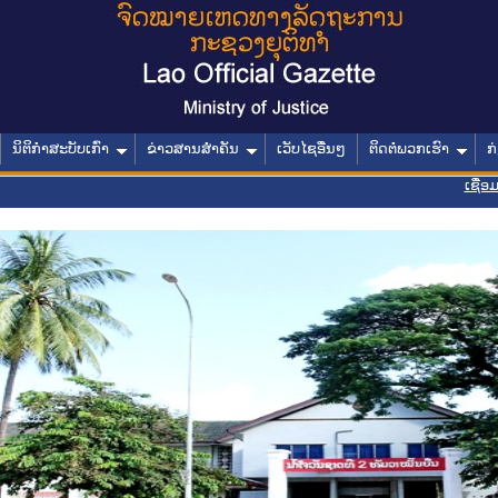
ນິຕິກໍາສະບັບເກົ່າ
ຂ່າວສານສໍາຄັນ
ເວັບໄຊອື່ນໆ
ຕິດຕໍ່ພວກເຮົາ
ກ
ເຊື່