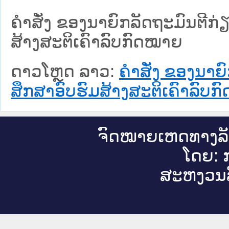
ຄຳສັ່ງ ຂອງນາຍົກລັດຖະມົນຕີກ່
ສ້າງສະຕິເຄົາລົບກົດໝາຍ
ດາວໂຫຼດ ລາວ:
ຄຳສັ່ງ ຂອງນາຍ
ສຶກສາອົບຮົມສ້າງສະຕິເຄົາລົບ
ຈົດ​ໝາຍ​ເຫດ​ທາງ​ລ
ໂດຍ: ກ
ສະ​ຫງວນ​ລ