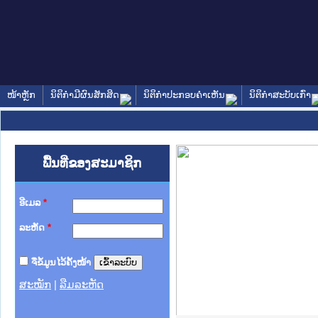
ໜ້າຫຼັກ
ນິຕິກໍາມີຜົນສັກສິດ
ນິຕິກໍາປະກອບຄໍາເຫັນ
ນິຕິກໍາສະບັບເກົ່າ
ພື້ນທີ່ຂອງສະມາຊິກ
ອີເມລ
*
ລະຫັດ
*
ຈື່ຂໍ້ມູນໄວ້ຄັ້ງໜ້າ
ສະໝັກ
|
ລືມລະຫັດ