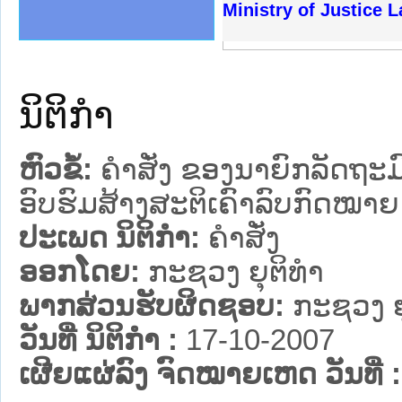
ງລັດຖະການໃຫ້ຜູ້ປະສານງານ
້ງປະຕິບັດວຽກງານຈົດໝາຍເຫດ
ງານຈົດໝາຍເຫດທາງລັດຖະການ
ງານຈົດໝາຍເຫດທາງລັດຖະການ
ລະ ເວັບໄຊຈົດໝາຍເຫດທາງ
ລະ ເວັບໄຊຈົດໝາຍເຫດທາງ
ຍເຫດທາງລັດຖະການ ໃຫ້ຜູ້
ຍເຫດທາງລັດຖະການ ໃຫ້ຜູ້
Ministry of Justice 
ຄານສັນຕິບານປະຊາຊົນ
າຄານຕຳຫຼວດປະຊາຊົນ
ຊາຊົນ ພາກເໜືອ
ຊາຊົນ ພາກກາງ
ພາກເໜືອ
າກກາງ
ຖະການ
າກໃຕ້
ນິຕິກໍາ
ຫົວຂໍ້:
ຄຳສັ່ງ ຂອງນາຍົກລັດຖະມ
ອົບຮົມສ້າງສະຕິເຄົາລົບກົດໝາຍ
ປະເພດ ນິຕິກໍາ:
ຄໍາສັ່ງ
ອອກໂດຍ:
ກະຊວງ ຍຸຕິທໍາ
ພາກສ່ວນຮັບຜິດຊອບ:
ກະຊວງ ຍຸ
ວັນທີ່ ນິຕິກໍາ :
17-10-2007
ເຜີຍແຜ່ລົງ ຈົດໝາຍເຫດ ວັນທີ່ :