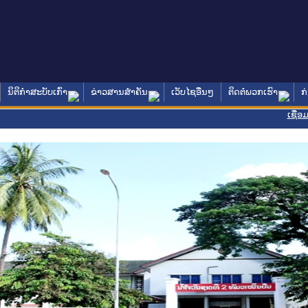
ນິຕິກໍາສະບັບເກົ່າ
ຂ່າວສານສໍາຄັນ
ເວັບໄຊອື່ນໆ
ຕິດຕໍ່ພວກເຮົາ
ກ
ເຊື່