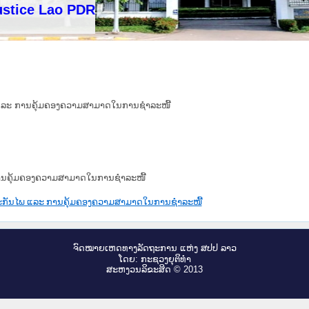
ce Lao PDR
ພ ແລະ ການຄຸ້ມຄອງຄວາມສາມາດໃນການຊຳລະໜີ້
 ການຄຸ້ມຄອງຄວາມສາມາດໃນການຊຳລະໜີ້
ຮປະກັນໄພ ແລະ ການຄຸ້ມຄອງຄວາມສາມາດໃນການຊຳລະໜີ້
ຈົດ​ໝາຍ​ເຫດ​ທາງ​ລັດ​ຖະ​ການ ແຫ່ງ ສ​ປ​ປ ລາວ
ໂດຍ: ກະ​ຊວງຍຸ​ຕິ​ທຳ
ສະ​ຫງວນ​ລິ​ຂະ​ສິດ © 2013