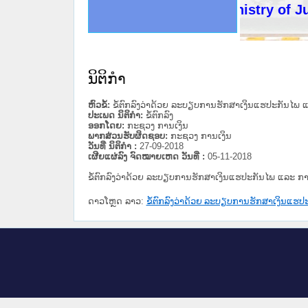
ດໝາຍເຫດທາງລັດຖະການໃຫ້ຜູ້ປະສານງານ
ນການຈັດຕັ້ງປະຕິບັດວຽກງານຈົດໝາຍເຫດ
ສານງານວຽກງານຈົດໝາຍເຫດທາງລັດຖະການ
ສານງານວຽກງານຈົດໝາຍເຫດທາງລັດຖະການ
ດໝາຍລາວ ແລະ ເວັບໄຊຈົດໝາຍເຫດທາງ
ດໝາຍລາວ ແລະ ເວັບໄຊຈົດໝາຍເຫດທາງ
ກງານຈົດໝາຍເຫດທາງລັດຖະການ ໃຫ້ຜູ້
ກງານຈົດໝາຍເຫດທາງລັດຖະການ ໃຫ້ຜູ້
Ministry of Justi
ທີ່ ວິທະຍາຄານສັນຕິບານປະຊາຊົນ
ທີ່ ວິທະຍາຄານຕຳຫຼວດປະຊາຊົນ
ານສະພາປະຊາຊົນ ພາກເໜືອ
ງານສະພາປະຊາຊົນ ພາກກາງ
ຂັ້ນແຂວງພາກເໜືອ
ສຳລັບ ພາກກາງ
ທາງລັດຖະການ
ສຳລັບ ພາກໃຕ້
ນິຕິກໍາ
ຫົວຂໍ້:
ຂໍ້ຕົກລົງວ່າດ້ວຍ ລະບຽບການຮັກສາເງິນແຮປະກັນໄ
ປະເພດ ນິຕິກໍາ:
ຂໍ້ຕົກລົງ
ອອກໂດຍ:
ກະຊວງ ການເງິນ
ພາກສ່ວນຮັບຜິດຊອບ:
ກະຊວງ ການເງິນ
ວັນທີ່ ນິຕິກໍາ :
27-09-2018
ເຜີຍແຜ່ລົງ ຈົດໝາຍເຫດ ວັນທີ່ :
05-11-2018
ຂໍ້ຕົກລົງວ່າດ້ວຍ ລະບຽບການຮັກສາເງິນແຮປະກັນໄພ ແລະ
ດາວໂຫຼດ ລາວ:
ຂໍ້ຕົກລົງວ່າດ້ວຍ ລະບຽບການຮັກສາເງິນແ