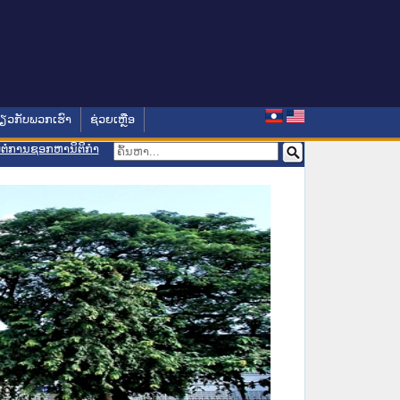
່ຽວກັບພວກເຮົາ
ຊ່ວຍເຫຼືອ
ອມຕໍ່ການຊອກຫານິຕິກຳ