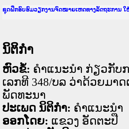
Ministry of Justice Lao PDR
ເຜີຍແຜ່ວັບໄຊຈົດໝາຍເຫດທາງລັດຖະການ ແລະ ແອັບກ
ກະຊວງຍຸຕິທຳ
ຊຸດຝຶກອົບຮົມວຽກງານຈົດໝາຍເຫດທາງລັດຖະການ ໃ
ກອງປະຊຸມທົບທວນຄືນການຈັດຕັ້ງປະຕິບັດວຽກງານຈ
ຝຶກອົບຮົມ ຜູ່ປະສານງານວຽກງານຈົດໝາຍເຫດທາງລັ
ຝຶກອົບຮົມ ຜູ່ປະສານງານວຽກງານຈົດໝາຍເຫດທາງລັດ
ເຜີຍແຜ່ແອັບກົດໝາຍລາວ ແລະ ເວັບໄຊຈົດໝາຍເຫດທ
ເຜີຍແຜ່ແອັບກົດໝາຍລາວ ແລະ ເວັບໄຊຈົດໝາຍເຫດທາ
ຍົກລະດັບວຽກງານຈົດໝາຍເຫດທາງລັດຖະການໃຫ້ຜູ້
ຊຸດຝຶກອົບຮົມວຽກງານຈົດໝາຍເຫດທາງລັດຖະການ ໃ
ນິຕິກໍາ
ຫົວຂໍ້:
ຄຳແນະນຳ ກ່ຽວກັບກາ
ເລກທີ 348/ບລ ວ່າດ້ວຍມາ
ພັດທະນາ
ປະເພດ ນິຕິກໍາ:
ຄໍາແນະນໍາ
ອອກໂດຍ:
ແຂວງ ອັດຕະປື