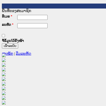
ພື້ນທີ່ຂອງສະມາຊິກ
ອີເມລ
*
ລະຫັດ
*
ຈື່ຂໍ້ມູນໄວ້ຄັ້ງໜ້າ
ສະໝັກ
|
ລືມລະຫັດ