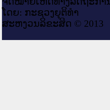
ຈົດ​ໝາຍ​ເຫດ​ທາງ​ລັດ​ຖະ​ກາ
ໂດຍ: ກະ​ຊວງຍຸ​ຕິ​ທຳ
ສະ​ຫງວນ​ລິ​ຂະ​ສິດ © 2013