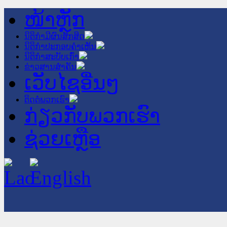
ໜ້າຫຼັກ
ນິຕິກໍາມີຜົນສັກສິດ
ນິຕິກໍາປະກອບຄໍາເຫັນ
ນິຕິກໍາສະບັບເກົ່າ
ຂ່າວສານສໍາຄັນ
ເວັບໄຊອື່ນໆ
ຕິດຕໍ່ພວກເຮົາ
ກ່ຽວກັບພວກເຮົາ
ຊ່ວຍເຫຼືອ