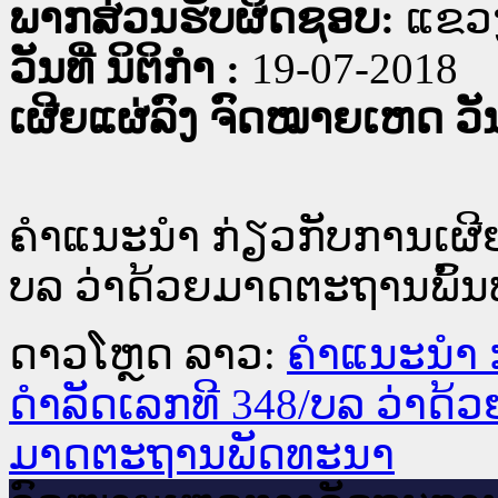
ພາກສ່ວນຮັບຜິດຊອບ:
ແຂວງ
ວັນທີ່ ນິຕິກໍາ :
19-07-2018
ເຜີຍແຜ່ລົງ ຈົດໝາຍເຫດ ວັນທ
ຄຳແນະນຳ ກ່ຽວກັບການເຜີຍແ
ບລ ວ່າດ້ວຍມາດຕະຖານພົ້
ດາວໂຫຼດ ລາວ:
ຄຳແນະນຳ ກ
ດຳລັດເລກທີ 348/ບລ ວ່າດ້
ມາດຕະຖານພັດທະນາ