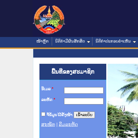
ໜ້າຫຼັກ
ນິຕິກໍາມີຜົນສັກສິດ
ນິຕິກໍາປະກອບຄໍາເຫັນ
ພື້ນທີ່ຂອງສະມາຊິກ
ອີເມລ
*
ລະຫັດ
*
ຈື່ຂໍ້ມູນໄວ້ຄັ້ງໜ້າ
ສະໝັກ
|
ລືມລະຫັດ