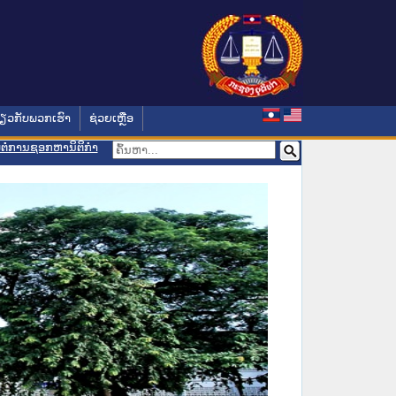
່ຽວກັບພວກເຮົາ
ຊ່ວຍເຫຼືອ
ອມຕໍ່ການຊອກຫານິຕິກຳ