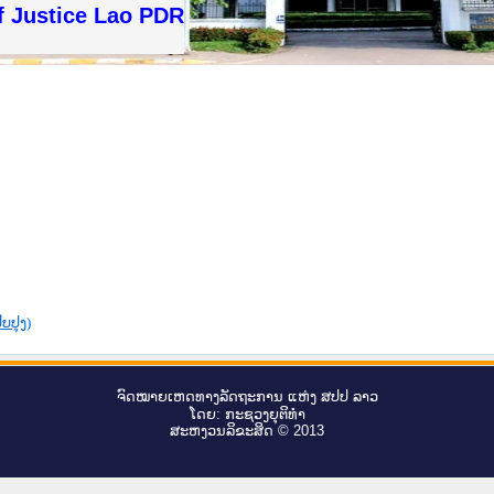
f Justice Lao PDR
ບປຸງ)
ຈົດ​ໝາຍ​ເຫດ​ທາງ​ລັດ​ຖະ​ການ ແຫ່ງ ສ​ປ​ປ ລາວ
ໂດຍ: ກະ​ຊວງຍຸ​ຕິ​ທຳ
ສະ​ຫງວນ​ລິ​ຂະ​ສິດ © 2013