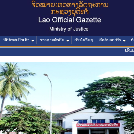
ນິຕິກໍາສະບັບເກົ່າ
ຂ່າວສານສໍາຄັນ
ເວັບໄຊອື່ນໆ
ຕິດຕໍ່ພວກເຮົາ
ກ
ເຊື່