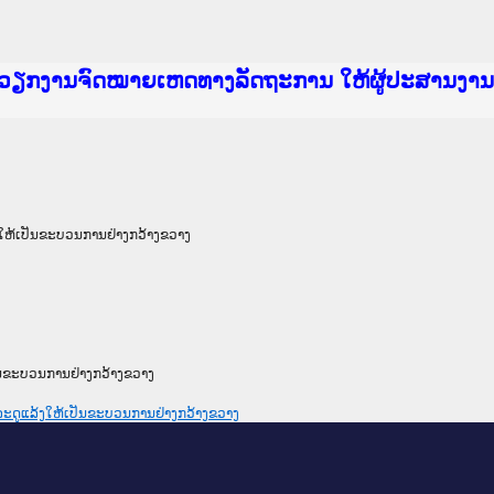
 Justice Lao PDR
ໄຊຈົດໝາຍເຫດທາງລັດຖະການ ແລະ ແອັບກົດໝາຍລາວ ທີ່
ຳ
ົມວຽກງານຈົດໝາຍເຫດທາງລັດຖະການ ໃຫ້ຜູ້ປະສານງ
ບທວນຄືນການຈັດຕັ້ງປະຕິບັດວຽກງານຈົດໝາຍເຫດທາງ
ຜູ່ປະສານງານວຽກງານຈົດໝາຍເຫດທາງລັດຖະການ ສຳລັ
ຜູ່ປະສານງານວຽກງານຈົດໝາຍເຫດທາງລັດຖະການ ສຳລັບ
ບກົດໝາຍລາວ ແລະ ເວັບໄຊຈົດໝາຍເຫດທາງລັດຖະການ 
ບກົດໝາຍລາວ ແລະ ເວັບໄຊຈົດໝາຍເຫດທາງລັດຖະການ ທ
ກງານຈົດໝາຍເຫດທາງລັດຖະການໃຫ້ຜູ້ປະສານງານຂັ້
ົມວຽກງານຈົດໝາຍເຫດທາງລັດຖະການ ໃຫ້ຜູ້ປະສານງ
້ງໃຫ້ເປັນຂະບວນການຢ່າງກວ້າງຂວາງ
ປັນຂະບວນການຢ່າງກວ້າງຂວາງ
ດລະດູແລ້ງໃຫ້ເປັນຂະບວນການຢ່າງກວ້າງຂວາງ