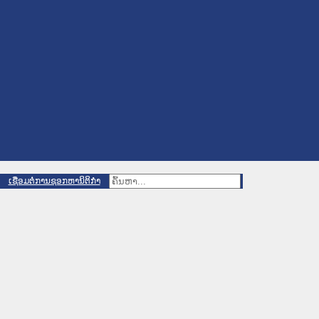
ເຊື່ອມຕໍ່ການຊອກຫານິຕິກຳ