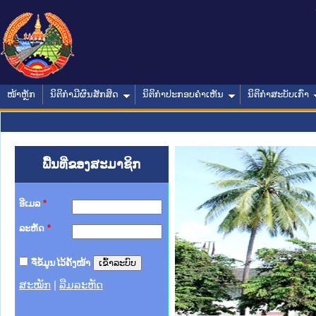
ໜ້າຫຼັກ
ນິຕິກໍາມີຜົນສັກສິດ
ນິຕິກໍາປະກອບຄໍາເຫັນ
ນິຕິກໍາສະບັບເກົ່າ
ພື້ນທີ່ຂອງສະມາຊິກ
ອີເມລ
*
ລະຫັດ
*
ຈື່ຂໍ້ມູນໄວ້ຄັ້ງໜ້າ
ສະໝັກ
|
ລືມລະຫັດ