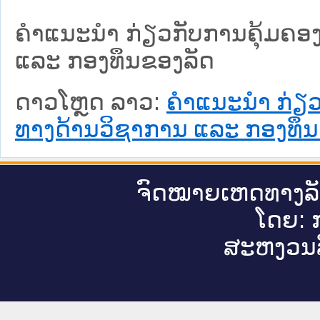
ຄໍາແນະນໍາ ກ່ຽວກັບການຄຸ້ມຄອ
ແລະ ກອງທຶນຂອງລັດ
ດາວໂຫຼດ ລາວ:
ຄໍາແນະນໍາ ກ່ຽ
ທາງດ້ານວິຊາການ ແລະ ກອງທຶນ
ຈົດ​ໝາຍ​ເຫດ​ທາງ​ລ
ໂດຍ: ກ
ສະ​ຫງວນ​ລ