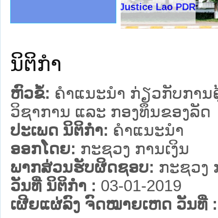
ງລັດຖະການໃຫ້ຜູ້ປະສານງານ
້ງປະຕິບັດວຽກງານຈົດໝາຍເຫດ
ງານຈົດໝາຍເຫດທາງລັດຖະການ
ງານຈົດໝາຍເຫດທາງລັດຖະການ
ລະ ເວັບໄຊຈົດໝາຍເຫດທາງ
ລະ ເວັບໄຊຈົດໝາຍເຫດທາງ
ຍເຫດທາງລັດຖະການ ໃຫ້ຜູ້
ຍເຫດທາງລັດຖະການ ໃຫ້ຜູ້
Ministry of Justice Lao PDR
ຄານສັນຕິບານປະຊາຊົນ
າຄານຕຳຫຼວດປະຊາຊົນ
ຊາຊົນ ພາກເໜືອ
ຊາຊົນ ພາກກາງ
ພາກເໜືອ
າກກາງ
ຖະການ
າກໃຕ້
ນິຕິກໍາ
ຫົວຂໍ້:
ຄໍາແນະນໍາ ກ່ຽວກັບການຄ
ວິຊາການ ແລະ ກອງທຶນຂອງລັດ
ປະເພດ ນິຕິກໍາ:
ຄໍາແນະນໍາ
ອອກໂດຍ:
ກະຊວງ ການເງິນ
ພາກສ່ວນຮັບຜິດຊອບ:
ກະຊວງ ກ
ວັນທີ່ ນິຕິກໍາ :
03-01-2019
ເຜີຍແຜ່ລົງ ຈົດໝາຍເຫດ ວັນທີ່ :