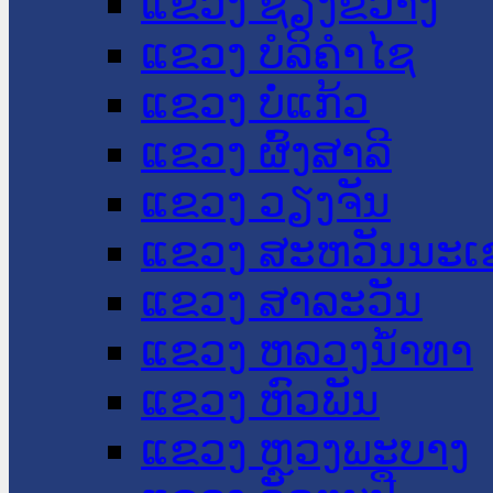
ແຂວງ ຊຽງຂວາງ
ແຂວງ ບໍລິຄໍາໄຊ
ແຂວງ ບໍ່ແກ້ວ
ແຂວງ ຜົ້ງສາລີ
ແຂວງ ວຽງຈັນ
ແຂວງ ສະຫວັນນະເ
ແຂວງ ສາລະວັນ
ແຂວງ ຫລວງນໍ້າທາ
ແຂວງ ຫົວພັນ
ແຂວງ ຫຼວງພະບາງ