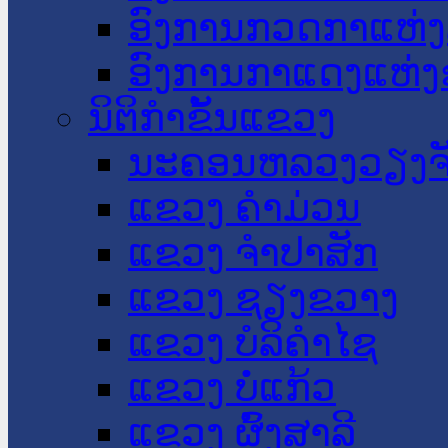
ອົງການກວດກາແຫ່ງ
ອົງການກາແດງແຫ່
ນິຕິກໍາຂັ້ນແຂວງ
ນະ​ຄອນ​ຫລວງວຽງຈ
ແຂວງ ຄໍາມ່ວນ
ແຂວງ ຈໍາປາສັກ
ແຂວງ ຊຽງຂວາງ
ແຂວງ ບໍລິຄໍາໄຊ
ແຂວງ ບໍ່ແກ້ວ
ແຂວງ ຜົ້ງສາລີ