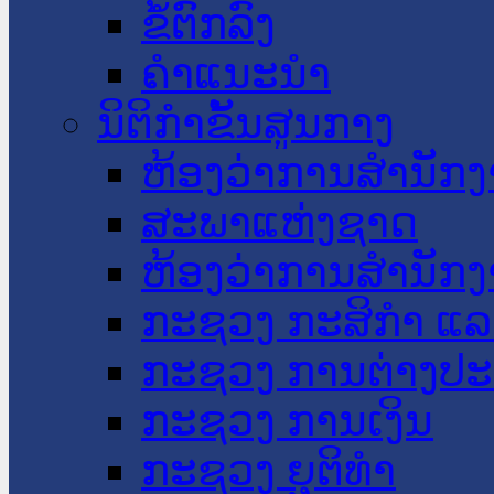
ຂໍ້ຕົກລົງ
ຄໍາແນະນໍາ
ນິຕິກໍາຂັ້ນສູນກາງ
ຫ້ອງວ່າການສໍານັ
ສະພາແຫ່ງຊາດ
ຫ້ອງວ່າການສຳນັກງ
ກະຊວງ ກະສິກຳ ແລະ
ກະຊວງ ການຕ່າງປ
ກະຊວງ ການເງິນ
ກະຊວງ ຍຸຕິທໍາ