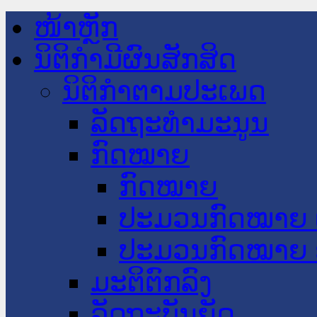
ໜ້າຫຼັກ
ນິຕິກໍາມີຜົນສັກສິດ
ນິຕິກໍາຕາມປະເພດ
ລັດຖະທໍາມະນູນ
ກົດໝາຍ
ກົດໝາຍ
ປະມວນກົດໝາຍ 
ປະມວນກົດໝາຍ 
ມະຕິຕົກລົງ
ລັດຖະບັນຍັດ