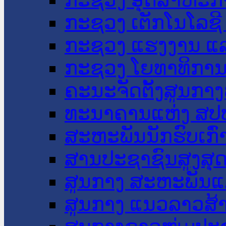
ກະຊວງ ເຕັກໂນໂລຊີ
ກະຊວງ ແຮງງານ ແລ
ກະຊວງ ໂຍທາທິການ 
ຄະນະຈັດຕັ້ງສູນກາງ
ທະນາຄານແຫ່ງ ສປ
ສະຫະພັນນັກຮົບເກົ
ສານປະຊາຊົນສູງສຸ
ສູນກາງ ສະຫະພັນແ
ສູນກາງ ແນວລາວສ້