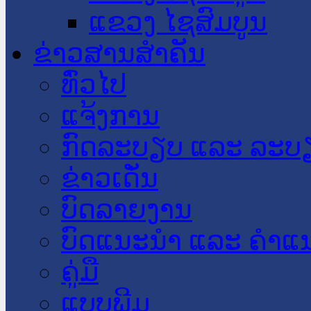
ແຂວງ ໄຊສົມບູນ
ຂ່າວສານສໍາຄັນ
​ທົ່ວ​ໄປ
ແຈ້ງການ
ກົດລະບຽບ ແລະ ລະບ
ຂ່າວເດັ່ນ
ບົດລາຍງານ
ບົດແນະນໍາ ແລະ ຄໍາແ
ຄູ່ມື
ແບບພີມ