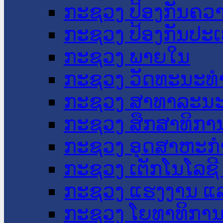
ກະຊວງ ປ້ອງກັນຄວ
ກະຊວງ ປ້ອງກັນປະ
ກະຊວງ ພາຍໃນ
ກະຊວງ ວັດທະນະທຳ
ກະຊວງ ສາທາລະນະ
ກະຊວງ ສຶກສາທິການ
ກະຊວງ ອຸດສາຫະກຳ
ກະຊວງ ເຕັກໂນໂລຊີ
ກະຊວງ ແຮງງານ ແລ
ກະຊວງ ໂຍທາທິການ 