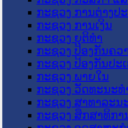
ກະຊວງ ການຕ່າງປ
ກະຊວງ ການເງິນ
ກະຊວງ ຍຸຕິທໍາ
ກະຊວງ ປ້ອງກັນຄວ
ກະຊວງ ປ້ອງກັນປະ
ກະຊວງ ພາຍໃນ
ກະຊວງ ວັດທະນະທຳ
ກະຊວງ ສາທາລະນະ
ກະຊວງ ສຶກສາທິການ
ກະຊວງ ອຸດສາຫະກຳ