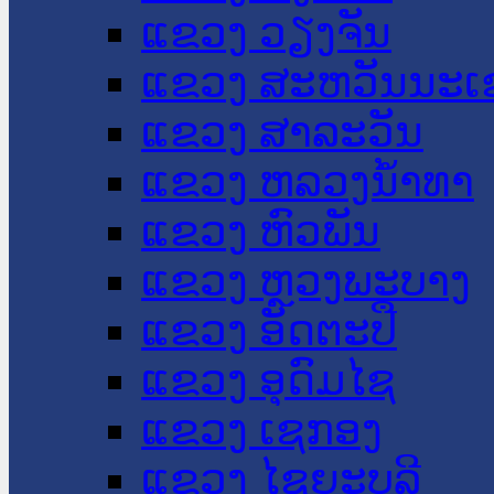
ແຂວງ ວຽງຈັນ
ແຂວງ ສະຫວັນນະເ
ແຂວງ ສາລະວັນ
ແຂວງ ຫລວງນໍ້າທາ
ແຂວງ ຫົວພັນ
ແຂວງ ຫຼວງພະບາງ
ແຂວງ ອັດຕະປື
ແຂວງ ອຸດົມໄຊ
ແຂວງ ເຊກອງ
ແຂວງ ໄຊຍະບູລີ