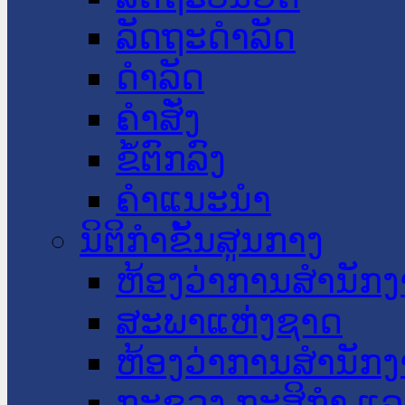
ລັດຖະດໍາລັດ
ດໍາລັດ
ຄໍາສັ່ງ
ຂໍ້ຕົກລົງ
ຄໍາແນະນໍາ
ນິຕິກໍາຂັ້ນສູນກາງ
ຫ້ອງວ່າການສໍານັ
ສະພາແຫ່ງຊາດ
ຫ້ອງວ່າການສຳນັກງ
ກະຊວງ ກະສິກຳ ແລະ