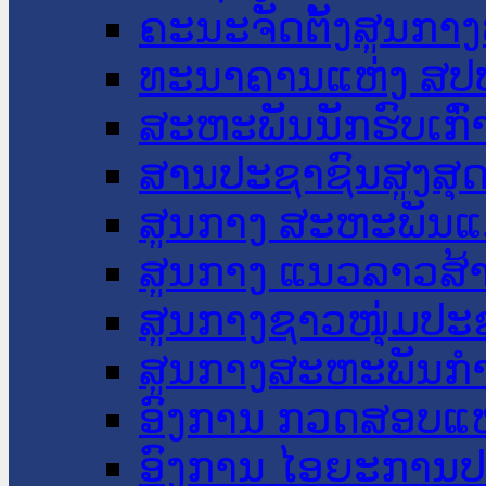
ຄະນະຈັດຕັ້ງສູນກາງ
ທະນາຄານແຫ່ງ ສປ
ສະຫະພັນນັກຮົບເກົ
ສານປະຊາຊົນສູງສຸ
ສູນກາງ ສະຫະພັນແ
ສູນກາງ ແນວລາວສ້
ສູນກາງຊາວໜຸ່ມປະ
ສູນກາງສະຫະພັນກ
ອົງການ ກວດສອບແຫ
ອົງການ ໄອຍະການປ