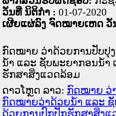
ພາກສ່ວນຮັບຜິດຊອບ:
ກະຊວ
ວັນທີ່ ນິຕິກໍາ :
01-07-2020
ເຜີຍແຜ່ລົງ ຈົດໝາຍເຫດ ວັນທ
ກົດໝາຍ ວ່າດ້ວຍການປັບປ
ນໍ້າ ແລະ ຊັບພະຍາກອນນໍ້າ
ຮັກສາສິ່ງແວດລ້ອມ
ດາວໂຫຼດ ລາວ:
ກົດໝາຍ ວ່
ກົດໝາຍວ່າດ້ວຍນໍ້າ ແລະ 
ດ້ວຍການປົກປັກຮັກສາສິ່ງແ