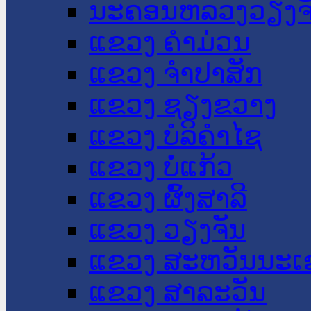
ນະ​ຄອນ​ຫລວງວຽງຈ
ແຂວງ ຄໍາມ່ວນ
ແຂວງ ຈໍາປາສັກ
ແຂວງ ຊຽງຂວາງ
ແຂວງ ບໍລິຄໍາໄຊ
ແຂວງ ບໍ່ແກ້ວ
ແຂວງ ຜົ້ງສາລີ
ແຂວງ ວຽງຈັນ
ແຂວງ ສະຫວັນນະເ
ແຂວງ ສາລະວັນ