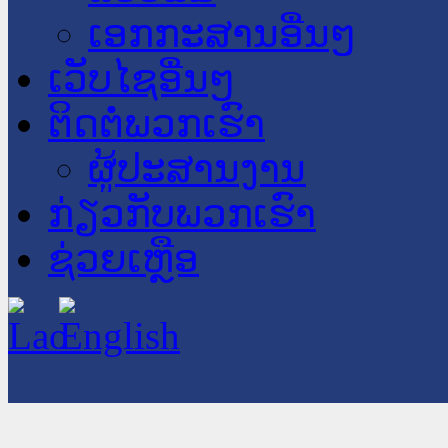
ເອກກະສານອື່ນໆ
ເວັບໄຊອື່ນໆ
ຕິດຕໍ່ພວກເຮົາ
ຜູ້ປະສານງານ
ກ່ຽວກັບພວກເຮົາ
ຊ່ວຍເຫຼືອ