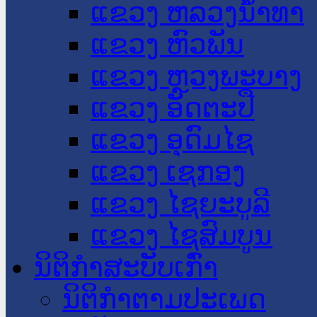
ແຂວງ ຫລວງນໍ້າທາ
ແຂວງ ຫົວພັນ
ແຂວງ ຫຼວງພະບາງ
ແຂວງ ອັດຕະປື
ແຂວງ ອຸດົມໄຊ
ແຂວງ ເຊກອງ
ແຂວງ ໄຊຍະບູລີ
ແຂວງ ໄຊສົມບູນ
ນິຕິກໍາສະບັບເກົ່າ
ນິຕິກຳຕາມປະເພດ