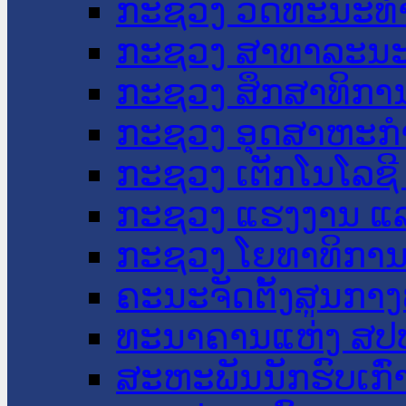
ກະຊວງ ວັດທະນະທຳ
ກະຊວງ ສາທາລະນະ
ກະຊວງ ສຶກສາທິການ
ກະຊວງ ອຸດສາຫະກຳ
ກະຊວງ ເຕັກໂນໂລຊີ
ກະຊວງ ແຮງງານ ແລ
ກະຊວງ ໂຍທາທິການ 
ຄະນະຈັດຕັ້ງສູນກາງ
ທະນາຄານແຫ່ງ ສປ
ສະຫະພັນນັກຮົບເກົ