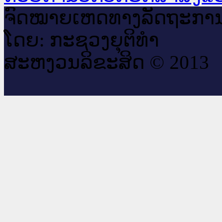
ຈົດ​ໝາຍ​ເຫດ​ທາງ​ລັດ​ຖະ​ກາ
ໂດຍ: ກະ​ຊວງຍຸ​ຕິ​ທຳ
ສະ​ຫງວນ​ລິ​ຂະ​ສິດ © 2013