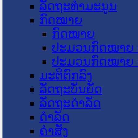
ລັດຖະທໍາມະນູນ
ກົດໝາຍ
ກົດໝາຍ
ປະມວນກົດໝາຍ 
ປະມວນກົດໝາຍ 
ມະຕິຕົກລົງ
ລັດຖະບັນຍັດ
ລັດຖະດໍາລັດ
ດໍາລັດ
ຄໍາສັ່ງ