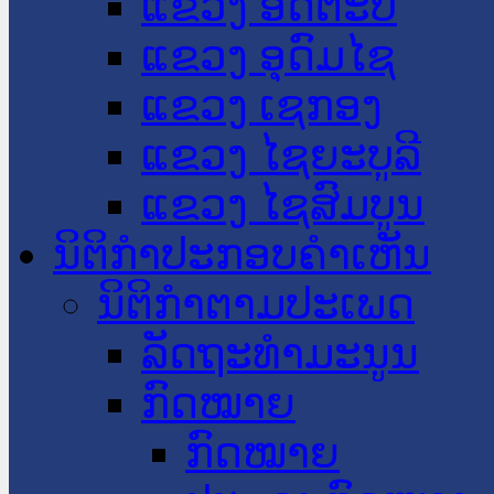
ແຂວງ ອັດຕະປື
ແຂວງ ອຸດົມໄຊ
ແຂວງ ເຊກອງ
ແຂວງ ໄຊຍະບູລີ
ແຂວງ ໄຊສົມບູນ
ນິຕິກໍາປະກອບຄໍາເຫັນ
ນິຕິກໍາຕາມປະເພດ
ລັດຖະທໍາມະນູນ
ກົດໝາຍ
ກົດໝາຍ