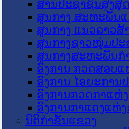
ສານປະຊາຊົນສູງສຸ
ສູນກາງ ສະຫະພັນແ
ສູນກາງ ແນວລາວສ້
ສູນກາງຊາວໜຸ່ມປະ
ສູນກາງສະຫະພັນກ
ອົງການ ກວດສອບແຫ
ອົງການ ໄອຍະການປ
ອົງການກວດກາແຫ່ງ
ອົງການກາແດງແຫ່
ນິຕິກໍາຂັ້ນແຂວງ