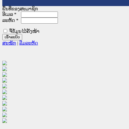
ພື້ນທີ່ຂອງສະມາຊິກ
ອີເມລ
*
ລະຫັດ
*
ຈື່ຂໍ້ມູນໄວ້ຄັ້ງໜ້າ
ສະໝັກ
|
ລືມລະຫັດ