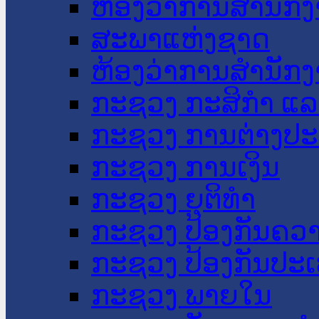
ຫ້ອງວ່າການສໍານັ
ສະພາແຫ່ງຊາດ
ຫ້ອງວ່າການສຳນັກງ
ກະຊວງ ກະສິກຳ ແລະ
ກະຊວງ ການຕ່າງປ
ກະຊວງ ການເງິນ
ກະຊວງ ຍຸຕິທໍາ
ກະຊວງ ປ້ອງກັນຄວ
ກະຊວງ ປ້ອງກັນປະ
ກະຊວງ ພາຍໃນ