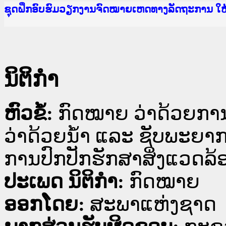
Ministry of Justice Lao PDR
ເຜີຍແຜ່ວັບໄຊຈົດໝາຍເຫດທາງລັດຖະການ ແລະ ແອັບກ
ກະຊວງຍຸຕິທຳ
ຊຸດຝຶກອົບຮົມວຽກງານຈົດໝາຍເຫດທາງລັດຖະການ ໃ
ກອງປະຊຸມທົບທວນຄືນການຈັດຕັ້ງປະຕິບັດວຽກງານຈ
ຝຶກອົບຮົມ ຜູ່ປະສານງານວຽກງານຈົດໝາຍເຫດທາງລັ
ຝຶກອົບຮົມ ຜູ່ປະສານງານວຽກງານຈົດໝາຍເຫດທາງລັດ
ເຜີຍແຜ່ແອັບກົດໝາຍລາວ ແລະ ເວັບໄຊຈົດໝາຍເຫດທ
ເຜີຍແຜ່ແອັບກົດໝາຍລາວ ແລະ ເວັບໄຊຈົດໝາຍເຫດທາ
ຍົກລະດັບວຽກງານຈົດໝາຍເຫດທາງລັດຖະການໃຫ້ຜູ້
ຊຸດຝຶກອົບຮົມວຽກງານຈົດໝາຍເຫດທາງລັດຖະການ ໃ
ນິຕິກໍາ
ຫົວຂໍ້:
ກົດໝາຍ ວ່າດ້ວຍກ
ວ່າດ້ວຍນໍ້າ ແລະ ຊັບພະຍາ
ການປົກປັກຮັກສາສິ່ງແວດລ້
ປະເພດ ນິຕິກໍາ:
ກົດໝາຍ
ອອກໂດຍ:
ສະພາແຫ່ງຊາດ