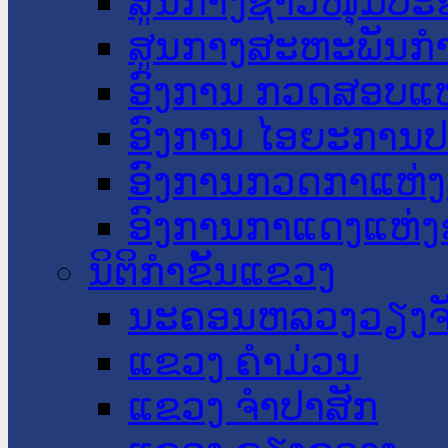
ສູນກາງຊາວໜຸ່ມປະ
ສູນກາງສະຫະພັນກ
ອົງການ ກວດສອບແຫ
ອົງການ ໄອຍະການປ
ອົງການກວດກາແຫ່ງ
ອົງການກາແດງແຫ່
ນິຕິກໍາຂັ້ນແຂວງ
ນະ​ຄອນ​ຫລວງວຽງຈ
ແຂວງ ຄໍາມ່ວນ
ແຂວງ ຈໍາປາສັກ