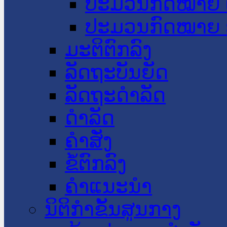
ປະມວນກົດໝາຍ 
ປະມວນກົດໝາຍ 
ມະຕິຕົກລົງ
ລັດຖະບັນຍັດ
ລັດຖະດໍາລັດ
ດໍາລັດ
ຄໍາສັ່ງ
ຂໍ້ຕົກລົງ
ຄໍາແນະນໍາ
ນິຕິກຳຂັ້ນສູນກາງ