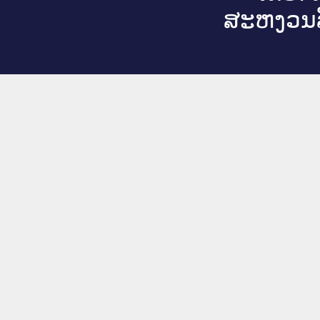
ສະ​ຫງວນ​ລ