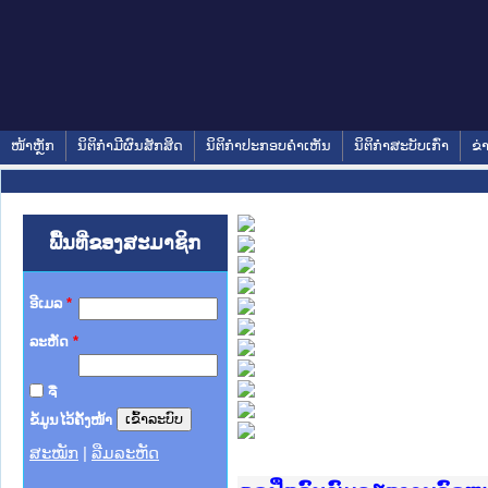
ໜ້າຫຼັກ
ນິຕິກໍາມີຜົນສັກສິດ
ນິຕິກໍາປະກອບຄໍາເຫັນ
ນິຕິກໍາສະບັບເກົ່າ
ຂ່
ພື້ນທີ່ຂອງສະມາຊິກ
ອີເມລ
*
ລະຫັດ
*
ຈື່
ຂໍ້ມູນໄວ້ຄັ້ງໜ້າ
ສະໝັກ
|
ລືມລະຫັດ