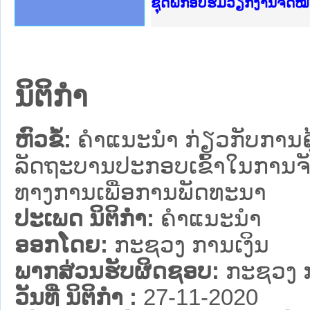
Ministry of Justice Lao
ເຜີຍແຜ່ວັບໄຊຈົດໝາຍເຫດທ
ກະຊວງຍຸຕິທຳ
ຊຸດຝຶກອົບຮົມວຽກງານຈົດ
ກອງປະຊຸມທົບທວນຄືນການຈ
ຝຶກອົບຮົມ ຜູ່ປະສານງານ
ຝຶກອົບຮົມ ຜູ່ປະສານງານ
ເຜີຍແຜ່ແອັບກົດໝາຍລາວ 
ເຜີຍແຜ່ແອັບກົດໝາຍລາວ ແ
ຍົກລະດັບວຽກງານຈົດໝາຍເ
ຊຸດຝຶກອົບຮົມວຽກງານຈົດ
ນິຕິກໍາ
ຫົວຂໍ້:
ຄໍາແນະນໍາ ກ່ຽວກັບການຄ
ລັດຖະບານປະກອບເຂົ້າໃນການຈັດ
ທາງການເພື່ອການພັດທະນາ
ປະເພດ ນິຕິກໍາ:
ຄໍາແນະນໍາ
ອອກໂດຍ:
ກະຊວງ ການເງິນ
ພາກສ່ວນຮັບຜິດຊອບ:
ກະຊວງ ກ
ວັນທີ່ ນິຕິກໍາ :
27-11-2020