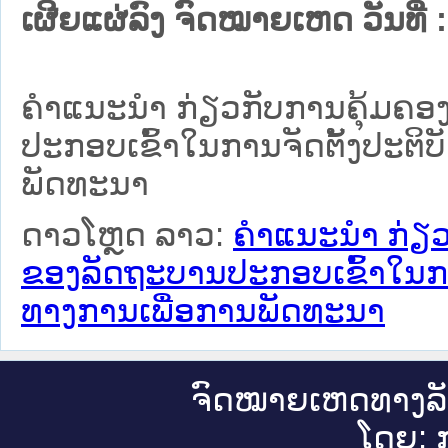
ເຜີຍແຜ່ລົງ ຈົດໝາຍເຫດ ວັນທີ່ :
ຄໍາແນະນໍາ ກ່ຽວກັບການຄຸ້ມຄອ
ປະກອບເຂົ້າໃນການຈັດຕັ້ງປະຕິ
ພັດທະນາ
ດາວໂຫຼດ ລາວ:
ຄໍາແນະນໍາ ກ່ຽ
ຂອງລັດຖະບານປະກອບເຂົ້າໃນການ
ທາງການເພື່ອການພັດທະນາ
ຈົດ​ໝາຍ​ເຫດ​ທາງ​ລ
ໂດຍ: ກ