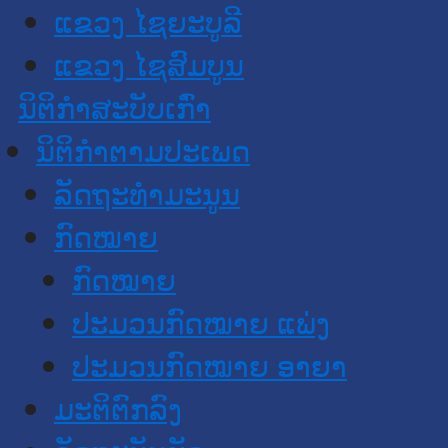
ແຂວງ ໄຊຍະບູລີ
ແຂວງ ໄຊສົມບູນ
ນິຕິກໍາສະບັບເກົ່າ
ນິຕິກຳຕາມປະເພດ
ລັດຖະທໍາມະນູນ
ກົດໝາຍ
ກົດໝາຍ
ປະມວນກົດໝາຍ ແພ່ງ
ປະມວນກົດໝາຍ ອາຍາ
ມະຕິຕົກລົງ