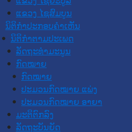
ແຂວງ ໄຊສົມບູນ
ນິຕິກໍາປະກອບຄໍາເຫັນ
ນິຕິກໍາຕາມປະເພດ
ລັດຖະທໍາມະນູນ
ກົດໝາຍ
ກົດໝາຍ
ປະມວນກົດໝາຍ ແພ່ງ
ປະມວນກົດໝາຍ ອາຍາ
ມະຕິຕົກລົງ
ລັດຖະບັນຍັດ