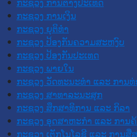
ກະຊວງ ການຕ່າງປະເທດ
ກະຊວງ ການເງິນ
ກະຊວງ ຍຸຕິທໍາ
ກະຊວງ ປ້ອງກັນຄວາມສະຫງົບ
ກະຊວງ ປ້ອງກັນປະເທດ
ກະຊວງ ພາຍໃນ
ກະຊວງ ວັດທະນະທຳ ແລະ ການທ່
ກະຊວງ ສາທາລະນະສຸກ
ກະຊວງ ສຶກສາທິການ ແລະ ກິລາ
ກະຊວງ ອຸດສາຫະກຳ ແລະ ການຄ້
ກະຊວງ ເຕັກໂນໂລຊີ ແລະ ການສື່