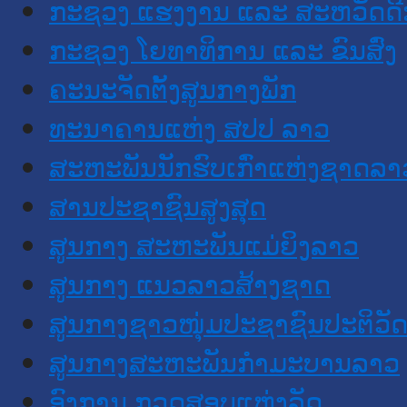
ກະຊວງ ແຮງງານ ແລະ ສະຫວັດດີ
ກະຊວງ ໂຍທາທິການ ແລະ ຂົນສົ່ງ
ຄະນະຈັດຕັ້ງສູນກາງພັກ
ທະນາຄານແຫ່ງ ສປປ ລາວ
ສະຫະພັນນັກຮົບເກົ່າແຫ່ງຊາດລາ
ສານປະຊາຊົນສູງສຸດ
ສູນກາງ ສະຫະພັນແມ່ຍິງລາວ
ສູນກາງ ແນວລາວສ້າງຊາດ
ສູນກາງຊາວໜຸ່ມປະຊາຊົນປະຕິວັ
ສູນກາງສະຫະພັນກຳມະບານລາວ
ອົງການ ກວດສອບແຫ່ງລັດ