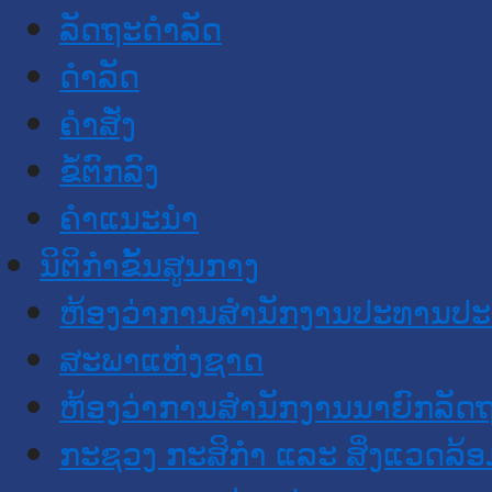
ລັດຖະດໍາລັດ
ດໍາລັດ
ຄໍາສັ່ງ
ຂໍ້ຕົກລົງ
ຄໍາແນະນໍາ
ນິຕິກຳຂັ້ນສູນກາງ
ຫ້ອງວ່າການສໍານັກງານປະທານປ
ສະພາແຫ່ງຊາດ
ຫ້ອງວ່າການສຳນັກງານນາຍົກລັດຖ
ກະຊວງ ກະສິກຳ ແລະ ສິ່ງແວດລ້ອ