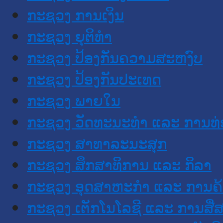
ກະຊວງ ການເງິນ
ກະຊວງ ຍຸຕິທໍາ
ກະຊວງ ປ້ອງກັນຄວາມສະຫງົບ
ກະຊວງ ປ້ອງກັນປະເທດ
ກະຊວງ ພາຍໃນ
ກະຊວງ ວັດທະນະທຳ ແລະ ການທ່
ກະຊວງ ສາທາລະນະສຸກ
ກະຊວງ ສຶກສາທິການ ແລະ ກິລາ
ກະຊວງ ອຸດສາຫະກຳ ແລະ ການຄ້
ກະຊວງ ເຕັກໂນໂລຊີ ແລະ ການສື່