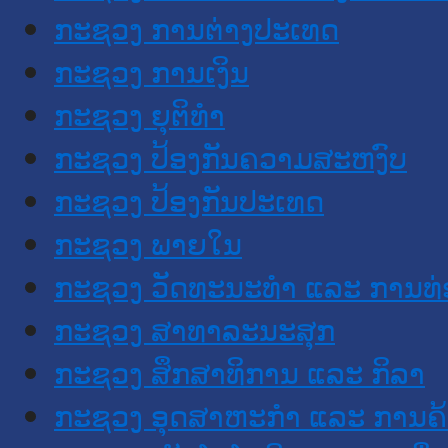
ກະຊວງ ການຕ່າງປະເທດ
ກະຊວງ ການເງິນ
ກະຊວງ ຍຸຕິທໍາ
ກະຊວງ ປ້ອງກັນຄວາມສະຫງົບ
ກະຊວງ ປ້ອງກັນປະເທດ
ກະຊວງ ພາຍໃນ
ກະຊວງ ວັດທະນະທຳ ແລະ ການທ່
ກະຊວງ ສາທາລະນະສຸກ
ກະຊວງ ສຶກສາທິການ ແລະ ກິລາ
ກະຊວງ ອຸດສາຫະກຳ ແລະ ການຄ້