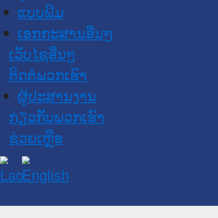
ແບບພີມ
ເອກກະສານອື່ນໆ
ເວັບໄຊອື່ນໆ
ຕິດຕໍ່ພວກເຮົາ
ຜູ້ປະສານງານ
ກ່ຽວກັບພວກເຮົາ
ຊ່ວຍເຫຼືອ