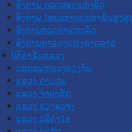
ອົງການ ກວດສອບແຫ່ງລັດ
ອົງການ ໄອຍະການປະຊາຊົນສູງສຸ
ອົງການກວດກາແຫ່ງລັດ
ອົງການກາແດງແຫ່ງຊາດລາວ
ນິຕິກໍາຂັ້ນແຂວງ
ນະ​ຄອນ​ຫລວງວຽງຈັນ
ແຂວງ ຄໍາມ່ວນ
ແຂວງ ຈໍາປາສັກ
ແຂວງ ຊຽງຂວາງ
ແຂວງ ບໍລິຄໍາໄຊ
ແຂວງ ບໍ່ແກ້ວ