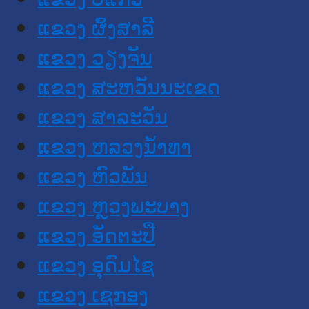
ແຂວງ ຜົ້ງສາລີ
ແຂວງ ວຽງຈັນ
ແຂວງ ສະຫວັນນະເຂດ
ແຂວງ ສາລະວັນ
ແຂວງ ຫລວງນໍ້າທາ
ແຂວງ ຫົວພັນ
ແຂວງ ຫຼວງພະບາງ
ແຂວງ ອັດຕະປື
ແຂວງ ອຸດົມໄຊ
ແຂວງ ເຊກອງ