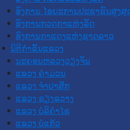
ອົງການ ໄອຍະການປະຊາຊົນສູງສຸ
ອົງການກວດກາແຫ່ງລັດ
ອົງການກາແດງແຫ່ງຊາດລາວ
ນິຕິກໍາຂັ້ນແຂວງ
ນະ​ຄອນ​ຫລວງວຽງຈັນ
ແຂວງ ຄໍາມ່ວນ
ແຂວງ ຈໍາປາສັກ
ແຂວງ ຊຽງຂວາງ
ແຂວງ ບໍລິຄໍາໄຊ
ແຂວງ ບໍ່ແກ້ວ