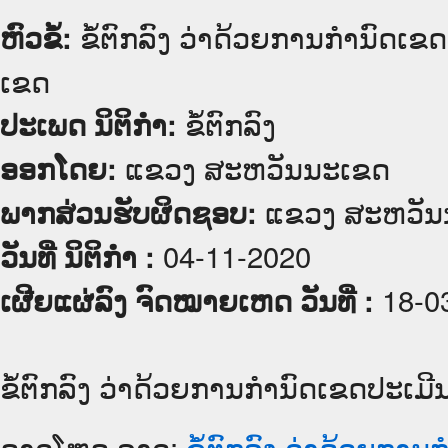
ຂໍ້ຕົກລົງ ວ່າດ້ວຍການກໍານົດເ
ຫົວຂໍ້:
ເຂດ
ຂໍ້ຕົກລົງ
ປະເພດ ນິຕິກໍາ:
ແຂວງ ສະຫວັນນະເຂດ
ອອກໂດຍ:
ແຂວງ ສະຫວັນ
ພາກສ່ວນຮັບຜິດຊອບ:
04-11-2020
ວັນທີ່ ນິຕິກໍາ :
18-0
ເຜີຍແຜ່ລົງ ຈົດໝາຍເຫດ ວັນທີ່ :
ຂໍ້ຕົກລົງ ວ່າດ້ວຍການກໍານົດເຂດປະເມ
ດາວໂຫຼດ ລາວ:
ຂໍ້ຕົກລົງ ວ່າດ້ວຍການ