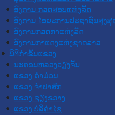
ອົງການ ກວດສອບແຫ່ງລັດ
ອົງການ ໄອຍະການປະຊາຊົນສູງສຸ
ອົງການກວດກາແຫ່ງລັດ
ອົງການກາແດງແຫ່ງຊາດລາວ
ນິຕິກໍາຂັ້ນແຂວງ
ນະ​ຄອນ​ຫລວງວຽງຈັນ
ແຂວງ ຄໍາມ່ວນ
ແຂວງ ຈໍາປາສັກ
ແຂວງ ຊຽງຂວາງ
ແຂວງ ບໍລິຄໍາໄຊ