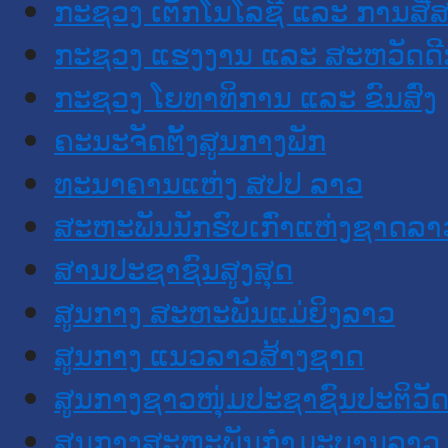
ກະຊວງ ເຕັກໂນໂລຊີ ແລະ ການສື່
ກະຊວງ ແຮງງານ ແລະ ສະຫວັດດີ
ກະຊວງ ໂຍທາທິການ ແລະ ຂົນສົ່ງ
ຄະນະຈັດຕັ້ງສູນກາງພັກ
ທະນາຄານແຫ່ງ ສປປ ລາວ
ສະຫະພັນນັກຮົບເກົ່າແຫ່ງຊາດລາ
ສານປະຊາຊົນສູງສຸດ
ສູນກາງ ສະຫະພັນແມ່ຍິງລາວ
ສູນກາງ ແນວລາວສ້າງຊາດ
ສູນກາງຊາວໜຸ່ມປະຊາຊົນປະຕິວັ
ສູນກາງສະຫະພັນກຳມະບານລາວ