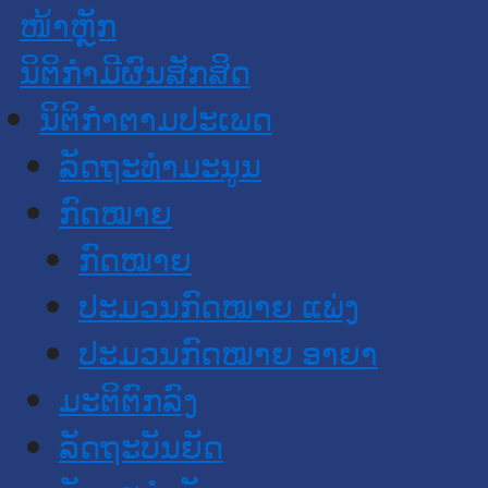
ໜ້າຫຼັກ
ນິຕິກໍາມີຜົນສັກສິດ
ນິຕິກໍາຕາມປະເພດ
ລັດຖະທໍາມະນູນ
ກົດໝາຍ
ກົດໝາຍ
ປະມວນກົດໝາຍ ແພ່ງ
ປະມວນກົດໝາຍ ອາຍາ
ມະຕິຕົກລົງ
ລັດຖະບັນຍັດ