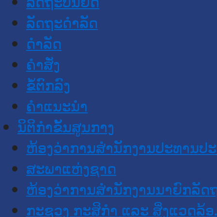
ລັດຖະບັນຍັດ
ລັດຖະດໍາລັດ
ດໍາລັດ
ຄໍາສັ່ງ
ຂໍ້ຕົກລົງ
ຄໍາແນະນໍາ
ນິຕິກໍາຂັ້ນສູນກາງ
ຫ້ອງວ່າການສໍານັກງານປະທານປ
ສະພາແຫ່ງຊາດ
ຫ້ອງວ່າການສຳນັກງານນາຍົກລັດຖ
ກະຊວງ ກະສິກຳ ແລະ ສິ່ງແວດລ້ອ