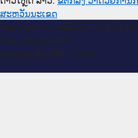
ສະຫວັນນະເຂດ
ຈົດ​ໝາຍ​ເຫດ​ທາງ​ລັດ​ຖະ​ການ ແຫ່ງ ສ​
ໂດຍ: ກະ​ຊວງຍຸ​ຕິ​ທຳ
ສະ​ຫງວນ​ລິ​ຂະ​ສິດ © 2013