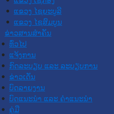
ແຂວງ ໄຊຍະບູລີ
ແຂວງ ໄຊສົມບູນ
ຂ່າວສານສໍາຄັນ
​ທົ່ວ​ໄປ
ແຈ້ງການ
ກົດລະບຽບ ແລະ ລະບຽບການ
ຂ່າວເດັ່ນ
ບົດລາຍງານ
ບົດແນະນໍາ ແລະ ຄໍາແນະນໍາ
ຄູ່ມື