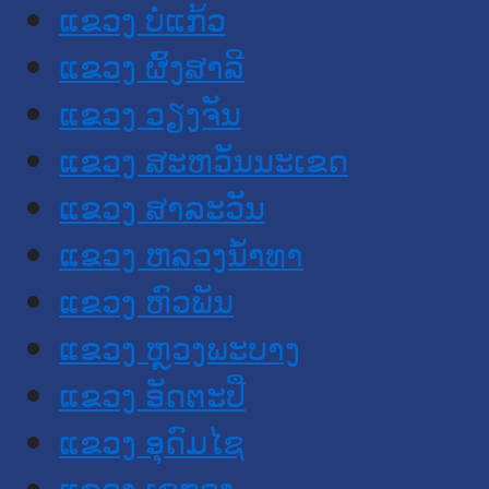
ແຂວງ ບໍ່ແກ້ວ
ແຂວງ ຜົ້ງສາລີ
ແຂວງ ວຽງຈັນ
ແຂວງ ສະຫວັນນະເຂດ
ແຂວງ ສາລະວັນ
ແຂວງ ຫລວງນໍ້າທາ
ແຂວງ ຫົວພັນ
ແຂວງ ຫຼວງພະບາງ
ແຂວງ ອັດຕະປື
ແຂວງ ອຸດົມໄຊ
ແຂວງ ເຊກອງ