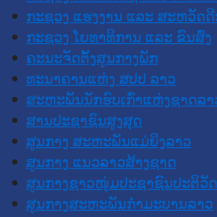
ກະຊວງ ແຮງງານ ແລະ ສະຫວັດດີ
ກະຊວງ ໂຍທາທິການ ແລະ ຂົນສົ່ງ
ຄະນະຈັດຕັ້ງສູນກາງພັກ
ທະນາຄານແຫ່ງ ສປປ ລາວ
ສະຫະພັນນັກຮົບເກົ່າແຫ່ງຊາດລາ
ສານປະຊາຊົນສູງສຸດ
ສູນກາງ ສະຫະພັນແມ່ຍິງລາວ
ສູນກາງ ແນວລາວສ້າງຊາດ
ສູນກາງຊາວໜຸ່ມປະຊາຊົນປະຕິວັ
ສູນກາງສະຫະພັນກຳມະບານລາວ