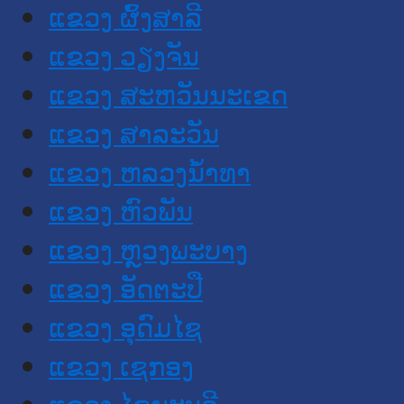
ແຂວງ ຜົ້ງສາລີ
ແຂວງ ວຽງຈັນ
ແຂວງ ສະຫວັນນະເຂດ
ແຂວງ ສາລະວັນ
ແຂວງ ຫລວງນໍ້າທາ
ແຂວງ ຫົວພັນ
ແຂວງ ຫຼວງພະບາງ
ແຂວງ ອັດຕະປື
ແຂວງ ອຸດົມໄຊ
ແຂວງ ເຊກອງ
ແຂວງ ໄຊຍະບູລີ