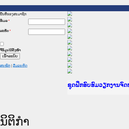
ພື້ນທີ່ຂອງສະມາຊິກ
ອີເມລ
*
ລະຫັດ
*
ຈື່ຂໍ້ມູນໄວ້ຄັ້ງໜ້າ
ສະໝັກ
|
ລືມລະຫັດ
Ministry of Justice L
ເຜີຍແຜ່ວັບໄຊຈົດໝາຍເຫ
ກະຊວງຍຸຕິທຳ
ຊຸດຝຶກອົບຮົມວຽກງານຈ
ກອງປະຊຸມທົບທວນຄືນການ
ຝຶກອົບຮົມ ຜູ່ປະສານງາ
ຝຶກອົບຮົມ ຜູ່ປະສານງາ
ເຜີຍແຜ່ແອັບກົດໝາຍລາວ
ເຜີຍແຜ່ແອັບກົດໝາຍລາວ
ຍົກລະດັບວຽກງານຈົດໝາ
ຊຸດຝຶກອົບຮົມວຽກງານຈ
ນິຕິກໍາ