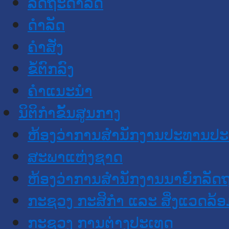
ລັດຖະດໍາລັດ
ດໍາລັດ
ຄໍາສັ່ງ
ຂໍ້ຕົກລົງ
ຄໍາແນະນໍາ
ນິຕິກໍາຂັ້ນສູນກາງ
ຫ້ອງວ່າການສໍານັກງານປະທານປ
ສະພາແຫ່ງຊາດ
ຫ້ອງວ່າການສຳນັກງານນາຍົກລັດຖ
ກະຊວງ ກະສິກຳ ແລະ ສິ່ງແວດລ້ອ
ກະຊວງ ການຕ່າງປະເທດ