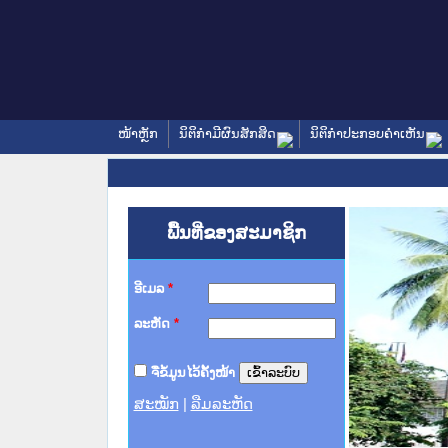
ໜ້າຫຼັກ
ນິຕິກໍາມີຜົນສັກສິດ
ນິຕິກໍາປະກອບຄໍາເຫັນ
ພື້ນທີ່ຂອງສະມາຊິກ
ອີເມລ
*
ລະຫັດ
*
ຈື່ຂໍ້ມູນໄວ້ຄັ້ງໜ້າ
ສະໝັກ
|
ລືມລະຫັດ