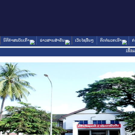
ນິຕິກໍາສະບັບເກົ່າ
ຂ່າວສານສໍາຄັນ
ເວັບໄຊອື່ນໆ
ຕິດຕໍ່ພວກເຮົາ
ກ
ເຊື່