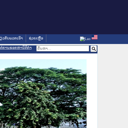
່ຽວກັບພວກເຮົາ
ຊ່ວຍເຫຼືອ
ອມຕໍ່ການຊອກຫານິຕິກຳ