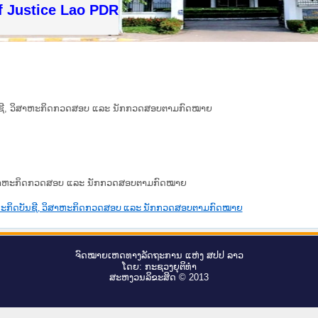
f Justice Lao PDR
ດບັນຊີ, ວິສາຫະກິດກວດສອບ ແລະ ນັກກວດສອບຕາມກົດໝາຍ
ີ, ວິສາຫະກິດກວດສອບ ແລະ ນັກກວດສອບຕາມກົດໝາຍ
ິສາຫະກິດບັນຊີ, ວິສາຫະກິດກວດສອບ ແລະ ນັກກວດສອບຕາມກົດໝາຍ
ຈົດ​ໝາຍ​ເຫດ​ທາງ​ລັດ​ຖະ​ການ ແຫ່ງ ສ​ປ​ປ ລາວ
ໂດຍ: ກະ​ຊວງຍຸ​ຕິ​ທຳ
ສະ​ຫງວນ​ລິ​ຂະ​ສິດ © 2013