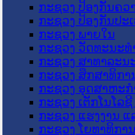
ກະຊວງ ປ້ອງກັນຄວ
ກະຊວງ ປ້ອງກັນປະ
ກະຊວງ ພາຍໃນ
ກະຊວງ ວັດທະນະທຳ
ກະຊວງ ສາທາລະນະ
ກະຊວງ ສຶກສາທິການ
ກະຊວງ ອຸດສາຫະກຳ
ກະຊວງ ເຕັກໂນໂລຊີ
ກະຊວງ ແຮງງານ ແລ
ກະຊວງ ໂຍທາທິການ 