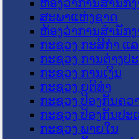
ຫ້ອງວ່າການສໍານັ
ສະພາແຫ່ງຊາດ
ຫ້ອງວ່າການສຳນັກງ
ກະຊວງ ກະສິກຳ ແລະ
ກະຊວງ ການຕ່າງປ
ກະຊວງ ການເງິນ
ກະຊວງ ຍຸຕິທໍາ
ກະຊວງ ປ້ອງກັນຄວ
ກະຊວງ ປ້ອງກັນປະ
ກະຊວງ ພາຍໃນ