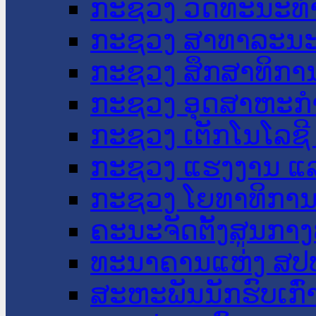
ກະຊວງ ວັດທະນະທຳ
ກະຊວງ ສາທາລະນະ
ກະຊວງ ສຶກສາທິການ
ກະຊວງ ອຸດສາຫະກຳ
ກະຊວງ ເຕັກໂນໂລຊີ
ກະຊວງ ແຮງງານ ແລ
ກະຊວງ ໂຍທາທິການ 
ຄະນະຈັດຕັ້ງສູນກາງ
ທະນາຄານແຫ່ງ ສປ
ສະຫະພັນນັກຮົບເກົ