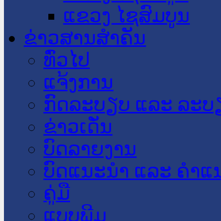
ແຂວງ ໄຊສົມບູນ
ຂ່າວສານສໍາຄັນ
​ທົ່ວ​ໄປ
ແຈ້ງການ
ກົດລະບຽບ ແລະ ລະບ
ຂ່າວເດັ່ນ
ບົດລາຍງານ
ບົດແນະນໍາ ແລະ ຄໍາແ
ຄູ່ມື
ແບບພີມ