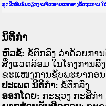
Ministry of Justice Lao PDR
ເຜີຍແຜ່ວັບໄຊຈົດໝາຍເຫດທາງລັດຖະການ ແລະ ແອັບກ
ກະຊວງຍຸຕິທຳ
ຊຸດຝຶກອົບຮົມວຽກງານຈົດໝາຍເຫດທາງລັດຖະການ ໃ
ກອງປະຊຸມທົບທວນຄືນການຈັດຕັ້ງປະຕິບັດວຽກງານຈ
ຝຶກອົບຮົມ ຜູ່ປະສານງານວຽກງານຈົດໝາຍເຫດທາງລັ
ຝຶກອົບຮົມ ຜູ່ປະສານງານວຽກງານຈົດໝາຍເຫດທາງລັດ
ເຜີຍແຜ່ແອັບກົດໝາຍລາວ ແລະ ເວັບໄຊຈົດໝາຍເຫດທ
ເຜີຍແຜ່ແອັບກົດໝາຍລາວ ແລະ ເວັບໄຊຈົດໝາຍເຫດທາ
ຍົກລະດັບວຽກງານຈົດໝາຍເຫດທາງລັດຖະການໃຫ້ຜູ້
ຊຸດຝຶກອົບຮົມວຽກງານຈົດໝາຍເຫດທາງລັດຖະການ ໃ
ນິຕິກໍາ
ຫົວຂໍ້:
ຂໍ້ຕົກລົງ ວ່າດ້ວຍ
ສິ່ງແວດລ້ອມ ໃນໂຄງການລົ
ຂະແໜງການຊັບພະຍາກອນທໍ
ປະເພດ ນິຕິກໍາ:
ຂໍ້ຕົກລົງ
ອອກໂດຍ:
ກະຊວງ ກະສິກຳ 