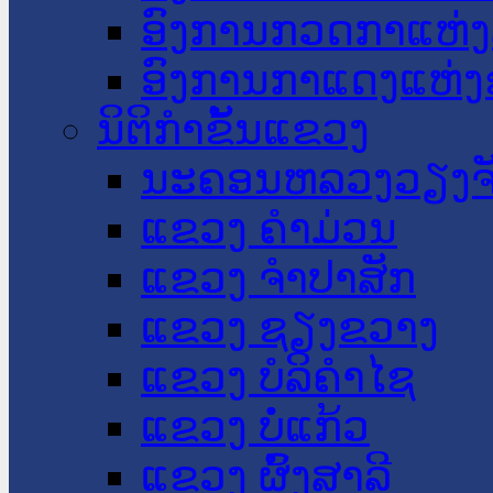
ອົງການກວດກາແຫ່ງ
ອົງການກາແດງແຫ່
ນິຕິກໍາຂັ້ນແຂວງ
ນະ​ຄອນ​ຫລວງວຽງຈ
ແຂວງ ຄໍາມ່ວນ
ແຂວງ ຈໍາປາສັກ
ແຂວງ ຊຽງຂວາງ
ແຂວງ ບໍລິຄໍາໄຊ
ແຂວງ ບໍ່ແກ້ວ
ແຂວງ ຜົ້ງສາລີ