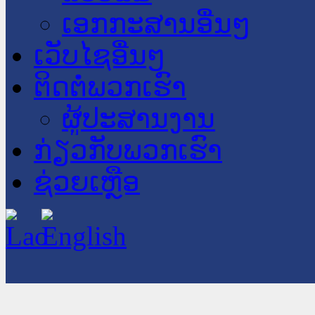
ເອກກະສານອື່ນໆ
ເວັບໄຊອື່ນໆ
ຕິດຕໍ່ພວກເຮົາ
ຜູ້ປະສານງານ
ກ່ຽວກັບພວກເຮົາ
ຊ່ວຍເຫຼືອ