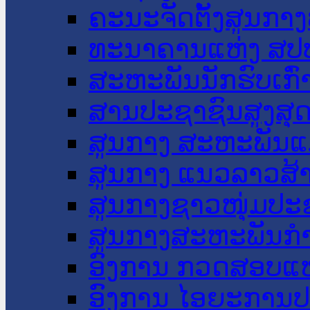
ຄະນະຈັດຕັ້ງສູນກາງ
ທະນາຄານແຫ່ງ ສປ
ສະຫະພັນນັກຮົບເກົ
ສານປະຊາຊົນສູງສຸ
ສູນກາງ ສະຫະພັນແ
ສູນກາງ ແນວລາວສ້
ສູນກາງຊາວໜຸ່ມປະ
ສູນກາງສະຫະພັນກ
ອົງການ ກວດສອບແຫ
ອົງການ ໄອຍະການປ