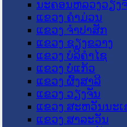
ນະ​ຄອນ​ຫລວງວຽງຈ
ແຂວງ ຄໍາມ່ວນ
ແຂວງ ຈໍາປາສັກ
ແຂວງ ຊຽງຂວາງ
ແຂວງ ບໍລິຄໍາໄຊ
ແຂວງ ບໍ່ແກ້ວ
ແຂວງ ຜົ້ງສາລີ
ແຂວງ ວຽງຈັນ
ແຂວງ ສະຫວັນນະເ
ແຂວງ ສາລະວັນ