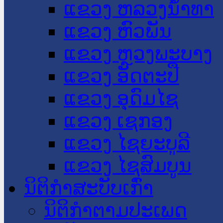
ແຂວງ ຫລວງນໍ້າທາ
ແຂວງ ຫົວພັນ
ແຂວງ ຫຼວງພະບາງ
ແຂວງ ອັດຕະປື
ແຂວງ ອຸດົມໄຊ
ແຂວງ ເຊກອງ
ແຂວງ ໄຊຍະບູລີ
ແຂວງ ໄຊສົມບູນ
ນິຕິກໍາສະບັບເກົ່າ
ນິຕິກຳຕາມປະເພດ