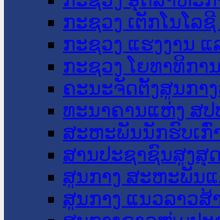
ກະຊວງ ເຕັກໂນໂລຊີ
ກະຊວງ ແຮງງານ ແລ
ກະຊວງ ໂຍທາທິການ 
ຄະນະຈັດຕັ້ງສູນກາງ
ທະນາຄານແຫ່ງ ສປ
ສະຫະພັນນັກຮົບເກົ
ສານປະຊາຊົນສູງສຸ
ສູນກາງ ສະຫະພັນແ
ສູນກາງ ແນວລາວສ້