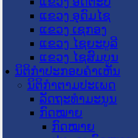
ແຂວງ ອັດຕະປື
ແຂວງ ອຸດົມໄຊ
ແຂວງ ເຊກອງ
ແຂວງ ໄຊຍະບູລີ
ແຂວງ ໄຊສົມບູນ
ນິຕິກໍາປະກອບຄໍາເຫັນ
ນິຕິກໍາຕາມປະເພດ
ລັດຖະທໍາມະນູນ
ກົດໝາຍ
ກົດໝາຍ