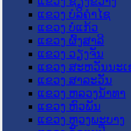
ແຂວງ ຊຽງຂວາງ
ແຂວງ ບໍລິຄໍາໄຊ
ແຂວງ ບໍ່ແກ້ວ
ແຂວງ ຜົ້ງສາລີ
ແຂວງ ວຽງຈັນ
ແຂວງ ສະຫວັນນະເ
ແຂວງ ສາລະວັນ
ແຂວງ ຫລວງນໍ້າທາ
ແຂວງ ຫົວພັນ
ແຂວງ ຫຼວງພະບາງ