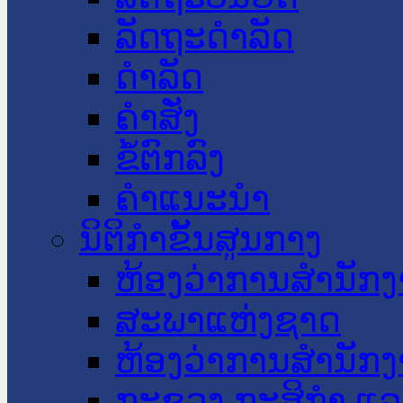
ລັດຖະດໍາລັດ
ດໍາລັດ
ຄໍາສັ່ງ
ຂໍ້ຕົກລົງ
ຄໍາແນະນໍາ
ນິຕິກໍາຂັ້ນສູນກາງ
ຫ້ອງວ່າການສໍານັ
ສະພາແຫ່ງຊາດ
ຫ້ອງວ່າການສຳນັກງ
ກະຊວງ ກະສິກຳ ແລະ