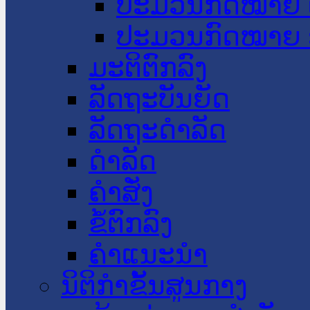
ປະມວນກົດໝາຍ 
ປະມວນກົດໝາຍ 
ມະຕິຕົກລົງ
ລັດຖະບັນຍັດ
ລັດຖະດໍາລັດ
ດໍາລັດ
ຄໍາສັ່ງ
ຂໍ້ຕົກລົງ
ຄໍາແນະນໍາ
ນິຕິກຳຂັ້ນສູນກາງ