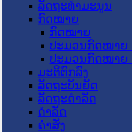
ລັດຖະທໍາມະນູນ
ກົດໝາຍ
ກົດໝາຍ
ປະມວນກົດໝາຍ 
ປະມວນກົດໝາຍ 
ມະຕິຕົກລົງ
ລັດຖະບັນຍັດ
ລັດຖະດໍາລັດ
ດໍາລັດ
ຄໍາສັ່ງ