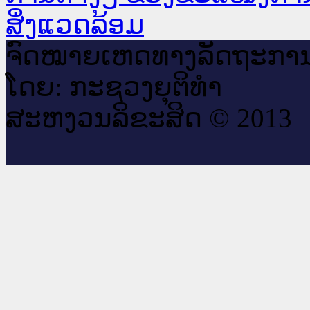
ສິ່ງແວດລ້ອມ
ຈົດ​ໝາຍ​ເຫດ​ທາງ​ລັດ​ຖະ​ກາ
ໂດຍ: ກະ​ຊວງຍຸ​ຕິ​ທຳ
ສະ​ຫງວນ​ລິ​ຂະ​ສິດ © 2013