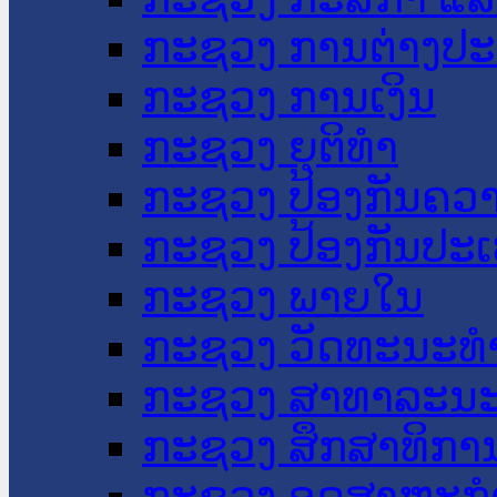
ກະຊວງ ການຕ່າງປ
ກະຊວງ ການເງິນ
ກະຊວງ ຍຸຕິທໍາ
ກະຊວງ ປ້ອງກັນຄວ
ກະຊວງ ປ້ອງກັນປະ
ກະຊວງ ພາຍໃນ
ກະຊວງ ວັດທະນະທຳ
ກະຊວງ ສາທາລະນະ
ກະຊວງ ສຶກສາທິການ
ກະຊວງ ອຸດສາຫະກຳ