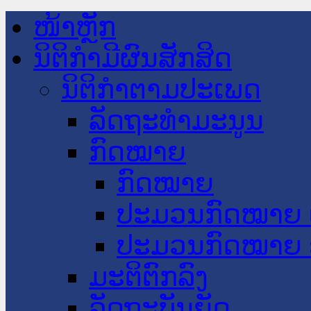
ໜ້າຫຼັກ
ນິຕິກໍາມີຜົນສັກສິດ
ນິຕິກໍາຕາມປະເພດ
ລັດຖະທໍາມະນູນ
ກົດໝາຍ
ກົດໝາຍ
ປະມວນກົດໝາຍ 
ປະມວນກົດໝາຍ 
ມະຕິຕົກລົງ
ລັດຖະບັນຍັດ