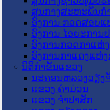
ສູນກາງຊາວໜຸ່ມປະ
ສູນກາງສະຫະພັນກ
ອົງການ ກວດສອບແຫ
ອົງການ ໄອຍະການປ
ອົງການກວດກາແຫ່ງ
ອົງການກາແດງແຫ່
ນິຕິກໍາຂັ້ນແຂວງ
ນະ​ຄອນ​ຫລວງວຽງຈ
ແຂວງ ຄໍາມ່ວນ
ແຂວງ ຈໍາປາສັກ