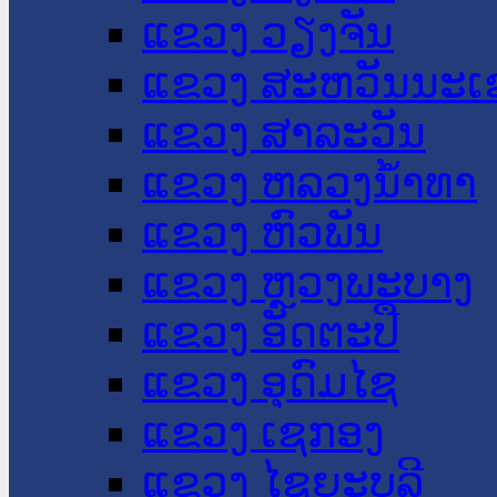
ແຂວງ ວຽງຈັນ
ແຂວງ ສະຫວັນນະເ
ແຂວງ ສາລະວັນ
ແຂວງ ຫລວງນໍ້າທາ
ແຂວງ ຫົວພັນ
ແຂວງ ຫຼວງພະບາງ
ແຂວງ ອັດຕະປື
ແຂວງ ອຸດົມໄຊ
ແຂວງ ເຊກອງ
ແຂວງ ໄຊຍະບູລີ