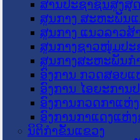
ສານປະຊາຊົນສູງສຸ
ສູນກາງ ສະຫະພັນແ
ສູນກາງ ແນວລາວສ້
ສູນກາງຊາວໜຸ່ມປະ
ສູນກາງສະຫະພັນກ
ອົງການ ກວດສອບແຫ
ອົງການ ໄອຍະການປ
ອົງການກວດກາແຫ່ງ
ອົງການກາແດງແຫ່
ນິຕິກໍາຂັ້ນແຂວງ