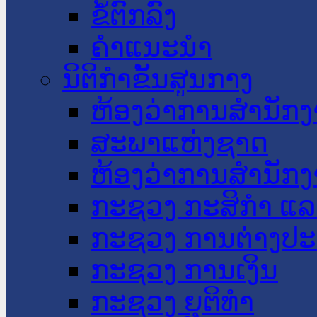
ຂໍ້ຕົກລົງ
ຄໍາແນະນໍາ
ນິຕິກໍາຂັ້ນສູນກາງ
ຫ້ອງວ່າການສໍານັ
ສະພາແຫ່ງຊາດ
ຫ້ອງວ່າການສຳນັກງ
ກະຊວງ ກະສິກຳ ແລະ
ກະຊວງ ການຕ່າງປ
ກະຊວງ ການເງິນ
ກະຊວງ ຍຸຕິທໍາ