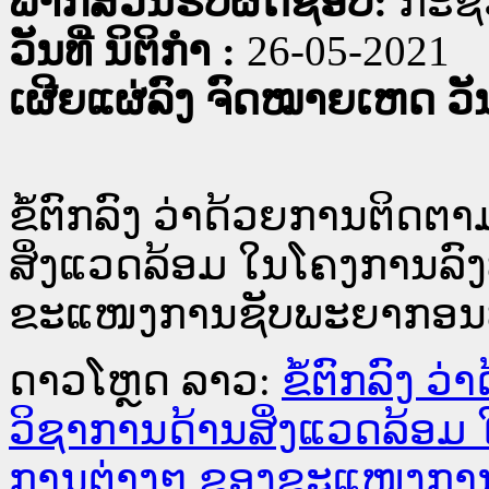
ພາກສ່ວນຮັບຜິດຊອບ:
ກະຊວ
ວັນທີ່ ນິຕິກໍາ :
26-05-2021
ເຜີຍແຜ່ລົງ ຈົດໝາຍເຫດ ວັນທ
ຂໍ້ຕົກລົງ ວ່າດ້ວຍການຕິດ
ສິ່ງແວດລ້ອມ ໃນໂຄງການລົ
ຂະແໜງການຊັບພະຍາກອນທໍ
ດາວໂຫຼດ ລາວ:
ຂໍ້ຕົກລົງ 
ວິຊາການດ້ານສິ່ງແວດລ້ອມ
ການຕ່າງໆ ຂອງຂະແໜງກາ