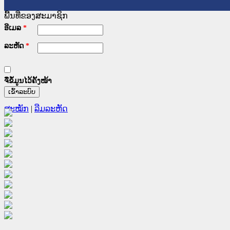
ພື້ນທີ່ຂອງສະມາຊິກ
ອີເມລ
*
ລະຫັດ
*
ຈື່ຂໍ້ມູນໄວ້ຄັ້ງໜ້າ
ສະໝັກ
|
ລືມລະຫັດ