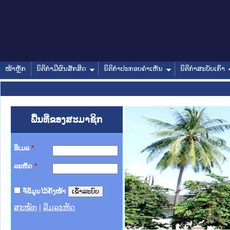
ໜ້າຫຼັກ
ນິຕິກໍາມີຜົນສັກສິດ
ນິຕິກໍາປະກອບຄໍາເຫັນ
ນິຕິກໍາສະບັບເກົ່າ
ພື້ນທີ່ຂອງສະມາຊິກ
ອີເມລ
*
ລະຫັດ
*
ຈື່ຂໍ້ມູນໄວ້ຄັ້ງໜ້າ
ສະໝັກ
|
ລືມລະຫັດ