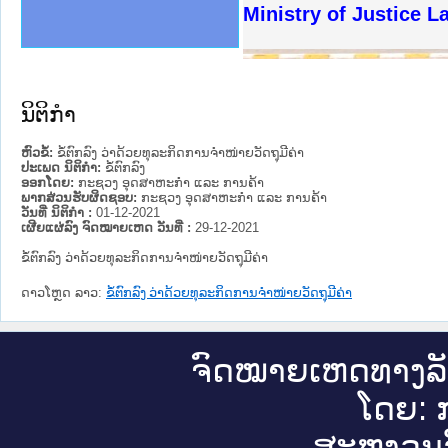
ງລັດຖະການໃຫ້ຜູ້ປະສານງານ
ງປະຕິບັດວຽກງານຈົດໝາຍເຫດ
ານຈົດໝາຍເຫດທາງລັດຖະການ
ານຈົດໝາຍເຫດທາງລັດຖະການ
ະ ເວັບໄຊຈົດໝາຍເຫດທາງ
ະ ເວັບໄຊຈົດໝາຍເຫດທາງ
ເຫດທາງລັດຖະການ ໃຫ້ຜູ້
ເຫດທາງລັດຖະການ ໃຫ້ຜູ້
Ministry of Justice 
ານສັນຕິບານປະຊາຊົນ
ຄານຕຳຫຼວດປະຊາຊົນ
າຊົນ ພາກເໜືອ
ຊາຊົນ ພາກກາງ
າກເໜືອ
າກກາງ
ະການ
າກໃຕ້
ນິຕິກໍາ
ຫົວຂໍ້:
ຂໍ້ຕົກລົງ ວ່າດ້ວຍທຸລະກິດການຈໍາໜ່າຍວັດຖຸມີຄ່າ
ປະເພດ ນິຕິກໍາ:
ຂໍ້ຕົກລົງ
ອອກໂດຍ:
ກະຊວງ ອຸດສາຫະກຳ ແລະ ການຄ້າ
ພາກສ່ວນຮັບຜິດຊອບ:
ກະຊວງ ອຸດສາຫະກຳ ແລະ ການຄ້າ
ວັນທີ່ ນິຕິກໍາ :
01-12-2021
ເຜີຍແຜ່ລົງ ຈົດໝາຍເຫດ ວັນທີ່ :
29-12-2021
ຂໍ້ຕົກລົງ ວ່າດ້ວຍທຸລະກິດການຈໍາໜ່າຍວັດຖຸມີຄ່າ
ດາວໂຫຼດ ລາວ:
ຂໍ້ຕົກລົງ ວ່າດ້ວຍທຸລະກິດການຈໍາໜ່າຍວັດຖຸມີຄ່າ
ຈົດ​ໝາຍ​ເຫດ​ທາງ​ລ
ໂດຍ: ກ
ສະ​ຫງວນ​ລ