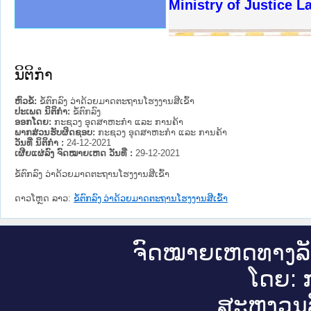
ງລັດຖະການໃຫ້ຜູ້ປະສານງານ
ງປະຕິບັດວຽກງານຈົດໝາຍເຫດ
ານຈົດໝາຍເຫດທາງລັດຖະການ
ານຈົດໝາຍເຫດທາງລັດຖະການ
ະ ເວັບໄຊຈົດໝາຍເຫດທາງ
ະ ເວັບໄຊຈົດໝາຍເຫດທາງ
ເຫດທາງລັດຖະການ ໃຫ້ຜູ້
ເຫດທາງລັດຖະການ ໃຫ້ຜູ້
Ministry of Justice 
ານສັນຕິບານປະຊາຊົນ
ຄານຕຳຫຼວດປະຊາຊົນ
າຊົນ ພາກເໜືອ
ຊາຊົນ ພາກກາງ
າກເໜືອ
າກກາງ
ະການ
າກໃຕ້
ນິຕິກໍາ
ຫົວຂໍ້:
ຂໍ້ຕົກລົງ ວ່າດ້ວຍມາດຕະຖານໂຮງງານສີເຂົ້າ
ປະເພດ ນິຕິກໍາ:
ຂໍ້ຕົກລົງ
ອອກໂດຍ:
ກະຊວງ ອຸດສາຫະກຳ ແລະ ການຄ້າ
ພາກສ່ວນຮັບຜິດຊອບ:
ກະຊວງ ອຸດສາຫະກຳ ແລະ ການຄ້າ
ວັນທີ່ ນິຕິກໍາ :
24-12-2021
ເຜີຍແຜ່ລົງ ຈົດໝາຍເຫດ ວັນທີ່ :
29-12-2021
ຂໍ້ຕົກລົງ ວ່າດ້ວຍມາດຕະຖານໂຮງງານສີເຂົ້າ
ດາວໂຫຼດ ລາວ:
ຂໍ້ຕົກລົງ ວ່າດ້ວຍມາດຕະຖານໂຮງງານສີເຂົ້າ
ຈົດ​ໝາຍ​ເຫດ​ທາງ​ລ
ໂດຍ: ກ
ສະ​ຫງວນ​ລ