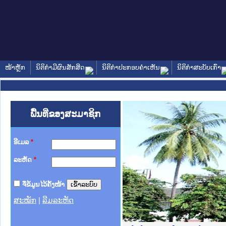
ໜ້າຫຼັກ
ນິຕິກໍາມີຜົນສັກສິດ
ນິຕິກໍາປະກອບຄໍາເຫັນ
ນິຕິກໍາສະບັບເກົ່າ
ພື້ນທີ່ຂອງສະມາຊິກ
ອີເມລ
*
ລະຫັດ
*
ຈື່ຂໍ້ມູນໄວ້ຄັ້ງໜ້າ
ສະໝັກ
|
ລືມລະຫັດ