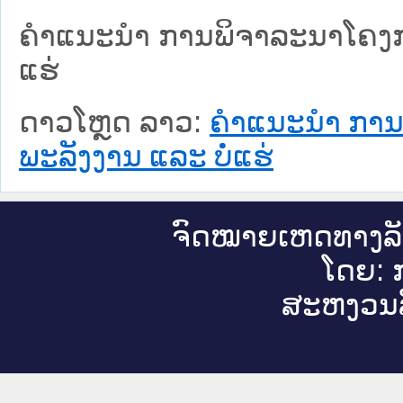
ຄໍາແນະນໍາ ການພິຈາລະນາໂຄງກ
ແຮ່
ດາວໂຫຼດ ລາວ:
ຄໍາແນະນໍາ ກາ
ພະລັງງານ ແລະ ບໍ່ແຮ່
ຈົດ​ໝາຍ​ເຫດ​ທາງ​ລ
ໂດຍ: ກ
ສະ​ຫງວນ​ລ