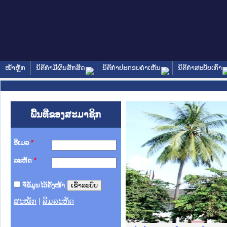
ໜ້າຫຼັກ
ນິຕິກໍາມີຜົນສັກສິດ
ນິຕິກໍາປະກອບຄໍາເຫັນ
ນິຕິກໍາສະບັບເກົ່າ
ພື້ນທີ່ຂອງສະມາຊິກ
ອີເມລ
*
ລະຫັດ
*
ຈື່ຂໍ້ມູນໄວ້ຄັ້ງໜ້າ
ສະໝັກ
|
ລືມລະຫັດ