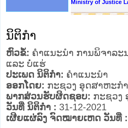
ງລັດຖະການໃຫ້ຜູ້ປະສານງານ
້ງປະຕິບັດວຽກງານຈົດໝາຍເຫດ
ງານຈົດໝາຍເຫດທາງລັດຖະການ
ງານຈົດໝາຍເຫດທາງລັດຖະການ
ລະ ເວັບໄຊຈົດໝາຍເຫດທາງ
ລະ ເວັບໄຊຈົດໝາຍເຫດທາງ
ຍເຫດທາງລັດຖະການ ໃຫ້ຜູ້
ຍເຫດທາງລັດຖະການ ໃຫ້ຜູ້
Ministry of Justice 
ຄານສັນຕິບານປະຊາຊົນ
າຄານຕຳຫຼວດປະຊາຊົນ
ຊາຊົນ ພາກເໜືອ
ຊາຊົນ ພາກກາງ
ພາກເໜືອ
າກກາງ
ຖະການ
າກໃຕ້
ນິຕິກໍາ
ຫົວຂໍ້:
ຄໍາແນະນໍາ ການພິຈາລະ
ແລະ ບໍ່ແຮ່
ປະເພດ ນິຕິກໍາ:
ຄໍາແນະນໍາ
ອອກໂດຍ:
ກະຊວງ ອຸດສາຫະກຳ
ພາກສ່ວນຮັບຜິດຊອບ:
ກະຊວງ 
ວັນທີ່ ນິຕິກໍາ :
31-12-2021
ເຜີຍແຜ່ລົງ ຈົດໝາຍເຫດ ວັນທີ່ :