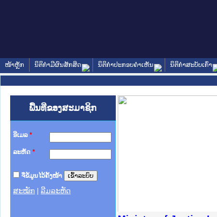
ໜ້າຫຼັກ
ນິຕິກໍາມີຜົນສັກສິດ
ນິຕິກໍາປະກອບຄໍາເຫັນ
ນິຕິກໍາສະບັບເກົ່າ
ພື້ນທີ່ຂອງສະມາຊິກ
ອີເມລ
*
ລະຫັດ
*
ຈື່ຂໍ້ມູນໄວ້ຄັ້ງໜ້າ
ສະໝັກ
|
ລືມລະຫັດ