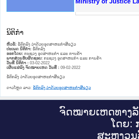
ງລັດຖະການໃຫ້ຜູ້ປະສານງານ
ງປະຕິບັດວຽກງານຈົດໝາຍເຫດ
ານຈົດໝາຍເຫດທາງລັດຖະການ
ານຈົດໝາຍເຫດທາງລັດຖະການ
ະ ເວັບໄຊຈົດໝາຍເຫດທາງ
ະ ເວັບໄຊຈົດໝາຍເຫດທາງ
ເຫດທາງລັດຖະການ ໃຫ້ຜູ້
ເຫດທາງລັດຖະການ ໃຫ້ຜູ້
Ministry of Justice 
ານສັນຕິບານປະຊາຊົນ
ຄານຕຳຫຼວດປະຊາຊົນ
າຊົນ ພາກເໜືອ
ຊາຊົນ ພາກກາງ
າກເໜືອ
າກກາງ
ະການ
າກໃຕ້
ນິຕິກໍາ
ຫົວຂໍ້:
ຂໍ້ຕົກລົງ ວ່າດ້ວຍອຸດສາຫະກໍາສີຂຽວ
ປະເພດ ນິຕິກໍາ:
ຂໍ້ຕົກລົງ
ອອກໂດຍ:
ກະຊວງ ອຸດສາຫະກຳ ແລະ ການຄ້າ
ພາກສ່ວນຮັບຜິດຊອບ:
ກະຊວງ ອຸດສາຫະກຳ ແລະ ການຄ້າ
ວັນທີ່ ນິຕິກໍາ :
03-02-2022
ເຜີຍແຜ່ລົງ ຈົດໝາຍເຫດ ວັນທີ່ :
09-02-2022
ຂໍ້ຕົກລົງ ວ່າດ້ວຍອຸດສາຫະກໍາສີຂຽວ
ດາວໂຫຼດ ລາວ:
ຂໍ້ຕົກລົງ ວ່າດ້ວຍອຸດສາຫະກໍາສີຂຽວ
ຈົດ​ໝາຍ​ເຫດ​ທາງ​ລ
ໂດຍ: ກ
ສະ​ຫງວນ​ລ