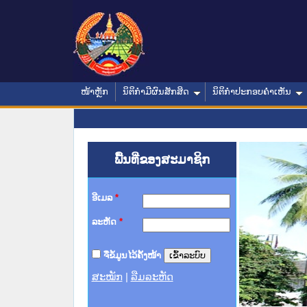
ໜ້າຫຼັກ
ນິຕິກໍາມີຜົນສັກສິດ
ນິຕິກໍາປະກອບຄໍາເຫັນ
ພື້ນທີ່ຂອງສະມາຊິກ
ອີເມລ
*
ລະຫັດ
*
ຈື່ຂໍ້ມູນໄວ້ຄັ້ງໜ້າ
ສະໝັກ
|
ລືມລະຫັດ