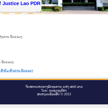
f Justice Lao PDR
ສົງເຄາະ ຂັ້ນແຂວງ
ະ ຂັ້ນແຂວງ
 ສັງຄົມ-ສົງເຄາະ ຂັ້ນແຂວງ
ຈົດ​ໝາຍ​ເຫດ​ທາງ​ລັດ​ຖະ​ການ ແຫ່ງ ສ​ປ​ປ ລາວ
ໂດຍ: ກະ​ຊວງຍຸ​ຕິ​ທຳ
ສະ​ຫງວນ​ລິ​ຂະ​ສິດ © 2013