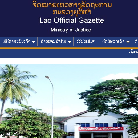
ນິຕິກໍາສະບັບເກົ່າ
ຂ່າວສານສໍາຄັນ
ເວັບໄຊອື່ນໆ
ຕິດຕໍ່ພວກເຮົາ
ກ
ເຊື່