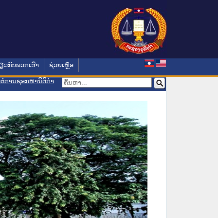
່ຽວກັບພວກເຮົາ
ຊ່ວຍເຫຼືອ
ອມຕໍ່ການຊອກຫານິຕິກຳ