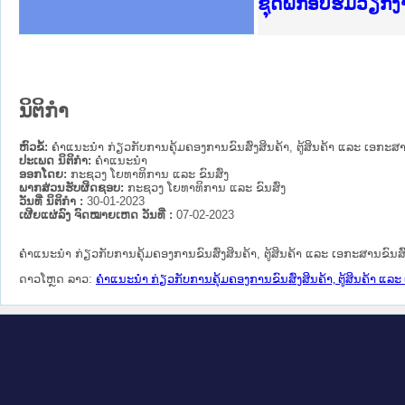
Ministry of Just
ເຜີຍແຜ່ວັບໄຊຈົດ
ກະຊວງຍຸຕິທຳ
ຊຸດຝຶກອົບຮົມວຽກ
ກອງປະຊຸມທົບທວນຄ
ຝຶກອົບຮົມ ຜູ່ປະ
ຝຶກອົບຮົມ ຜູ່ປະ
ເຜີຍແຜ່ແອັບກົດໝ
ເຜີຍແຜ່ແອັບກົດໝ
ຍົກລະດັບວຽກງານຈ
ຊຸດຝຶກອົບຮົມວຽກ
ນິຕິກໍາ
ຫົວຂໍ້:
ຄຳແນະນຳ ກ່ຽວກັບການຄຸ້ມຄອງການຂົນສົ່ງສິນຄ້າ, ຕູ້ສິນຄ້າ ແລະ ເອກະສາ
ປະເພດ ນິຕິກໍາ:
ຄໍາແນະນໍາ
ອອກໂດຍ:
ກະຊວງ ໂຍທາທິການ ແລະ ຂົນສົ່ງ
ພາກສ່ວນຮັບຜິດຊອບ:
ກະຊວງ ໂຍທາທິການ ແລະ ຂົນສົ່ງ
ວັນທີ່ ນິຕິກໍາ :
30-01-2023
ເຜີຍແຜ່ລົງ ຈົດໝາຍເຫດ ວັນທີ່ :
07-02-2023
ຄຳແນະນຳ ກ່ຽວກັບການຄຸ້ມຄອງການຂົນສົ່ງສິນຄ້າ, ຕູ້ສິນຄ້າ ແລະ ເອກະສານຂົນສົ
ດາວໂຫຼດ ລາວ:
ຄຳແນະນຳ ກ່ຽວກັບການຄຸ້ມຄອງການຂົນສົ່ງສິນຄ້າ, ຕູ້ສິນຄ້າ ແລະ