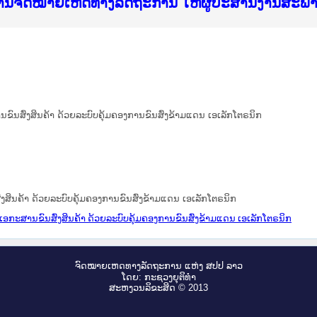
ice Lao PDR
ໝາຍເຫດທາງລັດຖະການ ແລະ ແອັບກົດໝາຍລາວ ທີ່ ສະຖາ
ງານຈົດໝາຍເຫດທາງລັດຖະການ ໃຫ້ຜູ້ປະສານງານສະພ
ືນການຈັດຕັ້ງປະຕິບັດວຽກງານຈົດໝາຍເຫດທາງລັດຖະ
ສານງານວຽກງານຈົດໝາຍເຫດທາງລັດຖະການ ສຳລັບ ພາກ
ສານງານວຽກງານຈົດໝາຍເຫດທາງລັດຖະການ ສຳລັບ ພາກໃ
າຍລາວ ແລະ ເວັບໄຊຈົດໝາຍເຫດທາງລັດຖະການ ທີ່ ວ
າຍລາວ ແລະ ເວັບໄຊຈົດໝາຍເຫດທາງລັດຖະການ ທີ່ ວິ
ົດໝາຍເຫດທາງລັດຖະການໃຫ້ຜູ້ປະສານງານຂັ້ນແຂວງ
ງານຈົດໝາຍເຫດທາງລັດຖະການ ໃຫ້ຜູ້ປະສານງານສະພ
ນຂົນສົ່ງສິນຄ້າ ດ້ວຍລະບົບຄຸ້ມຄອງການຂົນສົ່ງຂ້າມແດນ ເອເລັກໂຕຣນິກ
່ງສິນຄ້າ ດ້ວຍລະບົບຄຸ້ມຄອງການຂົນສົ່ງຂ້າມແດນ ເອເລັກໂຕຣນິກ
 ເອກະສານຂົນສົ່ງສິນຄ້າ ດ້ວຍລະບົບຄຸ້ມຄອງການຂົນສົ່ງຂ້າມແດນ ເອເລັກໂຕຣນິກ
ຈົດ​ໝາຍ​ເຫດ​ທາງ​ລັດ​ຖະ​ການ ແຫ່ງ ສ​ປ​ປ ລາວ
ໂດຍ: ກະ​ຊວງຍຸ​ຕິ​ທຳ
ສະ​ຫງວນ​ລິ​ຂະ​ສິດ © 2013