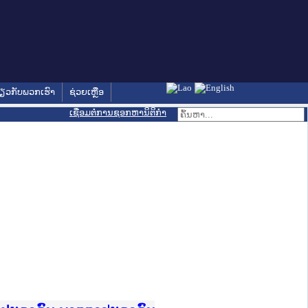
່ຽວກັບພວກເຮົາ
ຊ່ວຍເຫຼືອ
ເຊື່ອມຕໍ່ການຊອກຫານິຕິກຳ