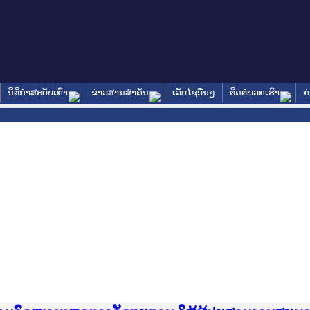
ນິຕິກໍາສະບັບເກົ່າ
ຂ່າວສານສໍາຄັນ
ເວັບໄຊອື່ນໆ
ຕິດຕໍ່ພວກເຮົາ
ກ