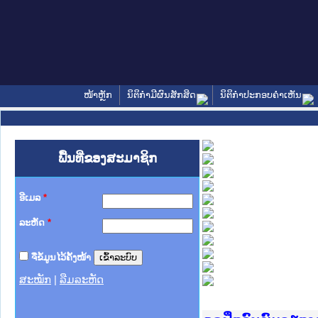
ໜ້າຫຼັກ
ນິຕິກໍາມີຜົນສັກສິດ
ນິຕິກໍາປະກອບຄໍາເຫັນ
ພື້ນທີ່ຂອງສະມາຊິກ
ອີເມລ
*
ລະຫັດ
*
ຈື່ຂໍ້ມູນໄວ້ຄັ້ງໜ້າ
ສະໝັກ
|
ລືມລະຫັດ