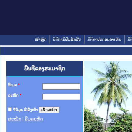
ໜ້າຫຼັກ
ນິຕິກໍາມີຜົນສັກສິດ
ນິຕິກໍາປະກອບຄໍາເຫັນ
ນິຕ
ພື້ນທີ່ຂອງສະມາຊິກ
ອີເມລ
*
ລະຫັດ
*
ຈື່ຂໍ້ມູນໄວ້ຄັ້ງໜ້າ
ສະໝັກ
|
ລືມລະຫັດ