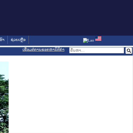
ຮົາ
ຊ່ວຍເຫຼືອ
ເຊື່ອມຕໍ່ການຊອກຫານິຕິກຳ