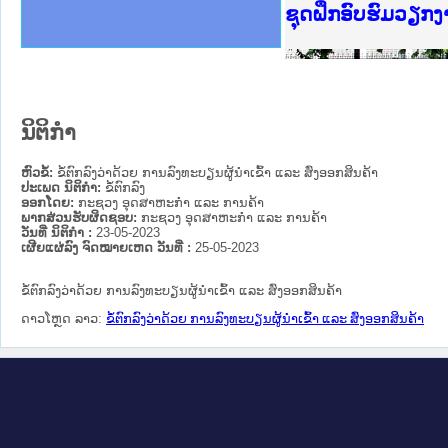
Ministry of Just
ເຜີຍແຜ່ວັບໄຊຈົດ
ກະຊວງຍຸຕິທຳ
ຊຸດຝຶກອົບຮົມວຽກ
ກອງປະຊຸມທົບທວນຄ
ຝຶກອົບຮົມ ຜູ່ປະ
ຝຶກອົບຮົມ ຜູ່ປະ
ເຜີຍແຜ່ແອັບກົດໝ
ເຜີຍແຜ່ແອັບກົດໝ
ຍົກລະດັບວຽກງານຈ
ຊຸດຝຶກອົບຮົມວຽກ
ນິຕິກໍາ
ຫົວຂໍ້:
ຂໍ້ຕົກລົງວ່າດ້ວຍ ການລົງທະບຽນຜູ້ນໍາເຂົ້າ ແລະ ສົ່ງອອກສິນຄ້າ
ປະເພດ ນິຕິກໍາ:
ຂໍ້ຕົກລົງ
ອອກໂດຍ:
ກະຊວງ ອຸດສາຫະກຳ ແລະ ການຄ້າ
ພາກສ່ວນຮັບຜິດຊອບ:
ກະຊວງ ອຸດສາຫະກຳ ແລະ ການຄ້າ
ວັນທີ່ ນິຕິກໍາ :
23-05-2023
ເຜີຍແຜ່ລົງ ຈົດໝາຍເຫດ ວັນທີ່ :
25-05-2023
ຂໍ້ຕົກລົງວ່າດ້ວຍ ການລົງທະບຽນຜູ້ນໍາເຂົ້າ ແລະ ສົ່ງອອກສິນຄ້າ
ດາວໂຫຼດ ລາວ:
ຂໍ້ຕົກລົງວ່າດ້ວຍ ການລົງທະບຽນຜູ້ນໍາເຂົ້າ ແລະ ສົ່ງອອກສິນຄ້າ