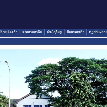
ິກໍາສະບັບເກົ່າ
ຂ່າວສານສໍາຄັນ
ເວັບໄຊອື່ນໆ
ຕິດຕໍ່ພວກເຮົາ
ກ່ຽວກັບພວກເ