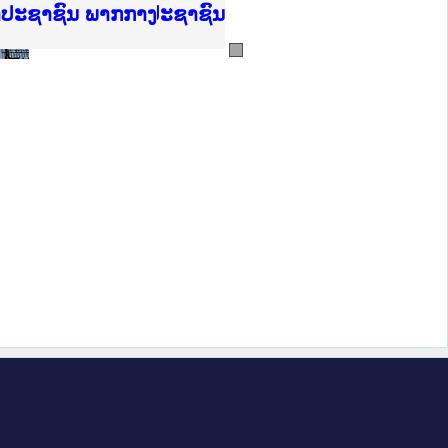
ບັນຍຸຕິທຳແຫ່ງຊາດ
າປະຊາຊົນ ພາກເໜືອ
ການ
ກາງ
ຕ້
ິທະຍາຄານຕຳຫຼວດປະຊາຊົນ
ທະຍາຄານສັນຕິບານປະຊາຊົນ
ພາກເໜືອ
າປະຊາຊົນ ພາກກາງ