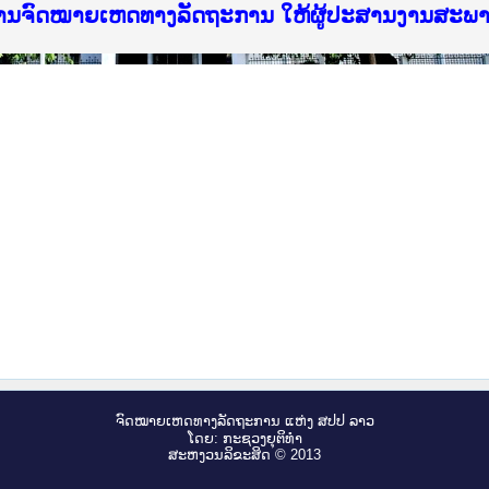
ice Lao PDR
ໝາຍເຫດທາງລັດຖະການ ແລະ ແອັບກົດໝາຍລາວ ທີ່ ສະຖາ
ງານຈົດໝາຍເຫດທາງລັດຖະການ ໃຫ້ຜູ້ປະສານງານສະພ
ືນການຈັດຕັ້ງປະຕິບັດວຽກງານຈົດໝາຍເຫດທາງລັດຖະ
ສານງານວຽກງານຈົດໝາຍເຫດທາງລັດຖະການ ສຳລັບ ພາກ
ສານງານວຽກງານຈົດໝາຍເຫດທາງລັດຖະການ ສຳລັບ ພາກໃ
າຍລາວ ແລະ ເວັບໄຊຈົດໝາຍເຫດທາງລັດຖະການ ທີ່ ວ
າຍລາວ ແລະ ເວັບໄຊຈົດໝາຍເຫດທາງລັດຖະການ ທີ່ ວິ
ົດໝາຍເຫດທາງລັດຖະການໃຫ້ຜູ້ປະສານງານຂັ້ນແຂວງ
ງານຈົດໝາຍເຫດທາງລັດຖະການ ໃຫ້ຜູ້ປະສານງານສະພ
ຈົດ​ໝາຍ​ເຫດ​ທາງ​ລັດ​ຖະ​ການ ແຫ່ງ ສ​ປ​ປ ລາວ
ໂດຍ: ກະ​ຊວງຍຸ​ຕິ​ທຳ
ສະ​ຫງວນ​ລິ​ຂະ​ສິດ © 2013