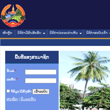
ໜ້າຫຼັກ
ນິຕິກໍາມີຜົນສັກສິດ
ນິຕິກໍາປະກອບຄໍາເຫັນ
ນິຕິກໍາສະບັບເກົ່າ
ພື້ນທີ່ຂອງສະມາຊິກ
ອີເມລ
*
ລະຫັດ
*
ຈື່ຂໍ້ມູນໄວ້ຄັ້ງໜ້າ
ສະໝັກ
|
ລືມລະຫັດ