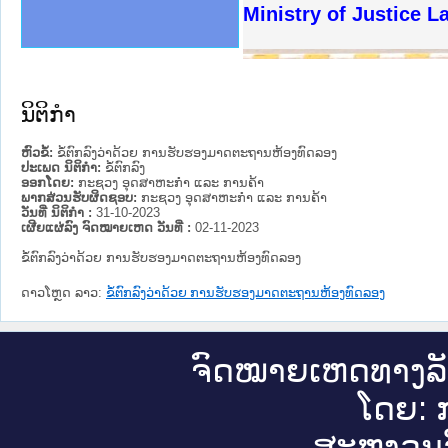
ງລັດຖະການໃຫ້ຜູ້ປະສານງານ
ງປະຕິບັດວຽກງານຈົດໝາຍເຫດ
ານຈົດໝາຍເຫດທາງລັດຖະການ
ານຈົດໝາຍເຫດທາງລັດຖະການ
ະ ເວັບໄຊຈົດໝາຍເຫດທາງ
ະ ເວັບໄຊຈົດໝາຍເຫດທາງ
ເຫດທາງລັດຖະການ ໃຫ້ຜູ້
ເຫດທາງລັດຖະການ ໃຫ້ຜູ້
Ministry of Justice 
ານສັນຕິບານປະຊາຊົນ
ຄານຕຳຫຼວດປະຊາຊົນ
າຊົນ ພາກເໜືອ
ຊາຊົນ ພາກກາງ
າກເໜືອ
າກກາງ
ະການ
າກໃຕ້
ນິຕິກໍາ
ຫົວຂໍ້:
ຂໍ້ຕົກລົງວ່າດ້ວຍ ການຮັບຮອງມາດຕະຖານຫ້ອງທົດລອງ
ປະເພດ ນິຕິກໍາ:
ຂໍ້ຕົກລົງ
ອອກໂດຍ:
ກະຊວງ ອຸດສາຫະກຳ ແລະ ການຄ້າ
ພາກສ່ວນຮັບຜິດຊອບ:
ກະຊວງ ອຸດສາຫະກຳ ແລະ ການຄ້າ
ວັນທີ່ ນິຕິກໍາ :
31-10-2023
ເຜີຍແຜ່ລົງ ຈົດໝາຍເຫດ ວັນທີ່ :
02-11-2023
ຂໍ້ຕົກລົງວ່າດ້ວຍ ການຮັບຮອງມາດຕະຖານຫ້ອງທົດລອງ
ດາວໂຫຼດ ລາວ:
ຂໍ້ຕົກລົງວ່າດ້ວຍ ການຮັບຮອງມາດຕະຖານຫ້ອງທົດລອງ
ຈົດ​ໝາຍ​ເຫດ​ທາງ​ລ
ໂດຍ: ກ
ສະ​ຫງວນ​ລ