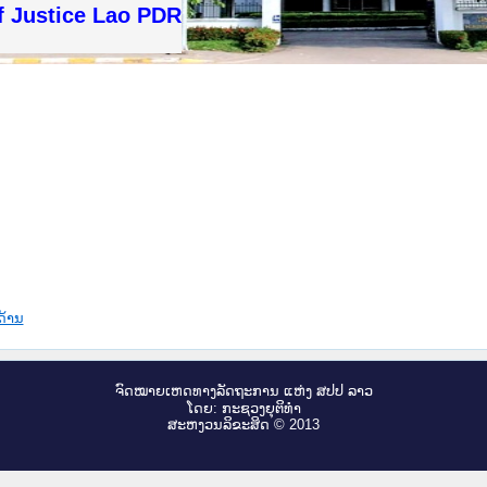
f Justice Lao PDR
ດ້ານ
ຈົດ​ໝາຍ​ເຫດ​ທາງ​ລັດ​ຖະ​ການ ແຫ່ງ ສ​ປ​ປ ລາວ
ໂດຍ: ກະ​ຊວງຍຸ​ຕິ​ທຳ
ສະ​ຫງວນ​ລິ​ຂະ​ສິດ © 2013