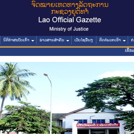
ນິຕິກໍາສະບັບເກົ່າ
ຂ່າວສານສໍາຄັນ
ເວັບໄຊອື່ນໆ
ຕິດຕໍ່ພວກເຮົາ
ກ
ເຊື່