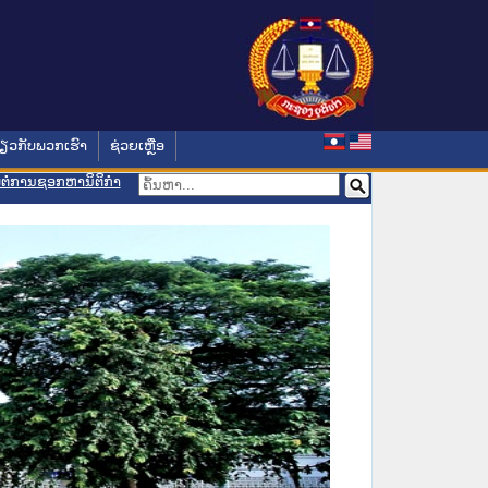
່ຽວກັບພວກເຮົາ
ຊ່ວຍເຫຼືອ
ອມຕໍ່ການຊອກຫານິຕິກຳ