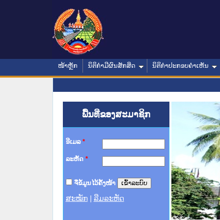
ໜ້າຫຼັກ
ນິຕິກໍາມີຜົນສັກສິດ
ນິຕິກໍາປະກອບຄໍາເຫັນ
ພື້ນທີ່ຂອງສະມາຊິກ
ອີເມລ
*
ລະຫັດ
*
ຈື່ຂໍ້ມູນໄວ້ຄັ້ງໜ້າ
ສະໝັກ
|
ລືມລະຫັດ