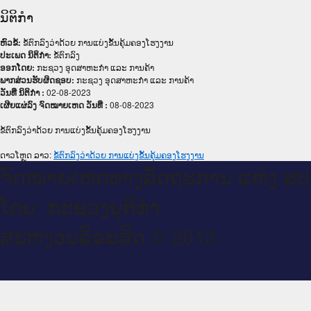
ນິຕິກໍາ
ຫົວຂໍ້:
ຂໍ້ຕົກລົງວ່າດ້ວຍ ການແບ່ງຂັ້ນຄຸ້ມຄອງໂຮງງານ
ປະເພດ ນິຕິກໍາ:
ຂໍ້ຕົກລົງ
ອອກໂດຍ:
ກະຊວງ ອຸດສາຫະກຳ ແລະ ການຄ້າ
ພາກສ່ວນຮັບຜິດຊອບ:
ກະຊວງ ອຸດສາຫະກຳ ແລະ ການຄ້າ
ວັນທີ່ ນິຕິກໍາ :
02-08-2023
ເຜີຍແຜ່ລົງ ຈົດໝາຍເຫດ ວັນທີ່ :
08-08-2023
ຂໍ້ຕົກລົງວ່າດ້ວຍ ການແບ່ງຂັ້ນຄຸ້ມຄອງໂຮງງານ
ດາວໂຫຼດ ລາວ:
ຂໍ້ຕົກລົງວ່າດ້ວຍ ການແບ່ງຂັ້ນຄຸ້ມຄອງໂຮງງານ
ຈົດ​ໝາຍ​ເຫດ​ທາງ​ລັດ​ຖະ​ການ ແຫ່ງ ສ​
ໂດຍ: ກະ​ຊວງຍຸ​ຕິ​ທຳ
ສະ​ຫງວນ​ລິ​ຂະ​ສິດ © 2013