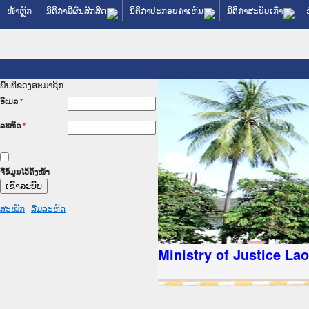
ໜ້າຫຼັກ
ນິຕິກໍາມີຜົນສັກສິດ
ນິຕິກໍາປະກອບຄໍາເຫັນ
ນິຕິກໍາສະບັບເກົ່າ
ພື້ນທີ່ຂອງສະມາຊິກ
ອີເມລ
*
ລະຫັດ
*
ຈື່ຂໍ້ມູນໄວ້ຄັ້ງໜ້າ
ສະໝັກ
|
ລືມລະຫັດ
ັດຖະການໃຫ້ຜູ້ປະສານງານ
ປະຕິບັດວຽກງານຈົດໝາຍເຫດ
ນຈົດໝາຍເຫດທາງລັດຖະການ
ນຈົດໝາຍເຫດທາງລັດຖະການ
 ເວັບໄຊຈົດໝາຍເຫດທາງ
 ເວັບໄຊຈົດໝາຍເຫດທາງ
ຫດທາງລັດຖະການ ໃຫ້ຜູ້
ຫດທາງລັດຖະການ ໃຫ້ຜູ້
Ministry of Justice La
ນສັນຕິບານປະຊາຊົນ
ານຕຳຫຼວດປະຊາຊົນ
ຊົນ ພາກເໜືອ
າຊົນ ພາກກາງ
ກເໜືອ
ກາງ
ການ
ໃຕ້