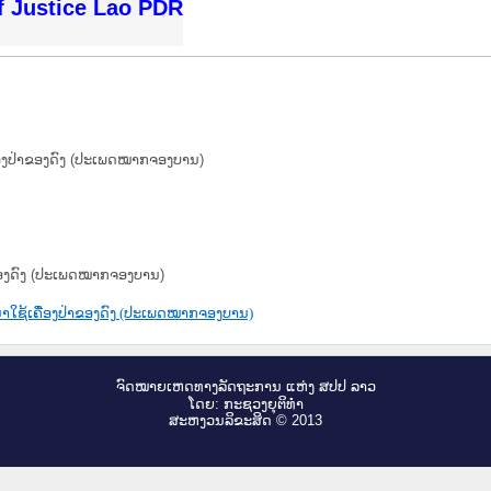
f Justice Lao PDR
ື່ອງປ່າຂອງດົງ (ປະເພດໝາກຈອງບານ)
່າຂອງດົງ (ປະເພດໝາກຈອງບານ)
້ນຳໃຊ້ເຄື່ອງປ່າຂອງດົງ (ປະເພດໝາກຈອງບານ)
ຈົດ​ໝາຍ​ເຫດ​ທາງ​ລັດ​ຖະ​ການ ແຫ່ງ ສ​ປ​ປ ລາວ
ໂດຍ: ກະ​ຊວງຍຸ​ຕິ​ທຳ
ສະ​ຫງວນ​ລິ​ຂະ​ສິດ © 2013