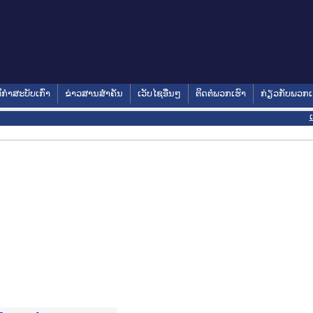
ິກໍາສະບັບເກົ່າ
ຂ່າວສານສໍາຄັນ
ເວັບໄຊອື່ນໆ
ຕິດຕໍ່ພວກເຮົາ
ກ່ຽວກັບພວກເ