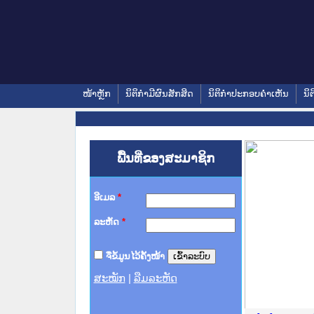
ໜ້າຫຼັກ
ນິຕິກໍາມີຜົນສັກສິດ
ນິຕິກໍາປະກອບຄໍາເຫັນ
ນິຕ
ພື້ນທີ່ຂອງສະມາຊິກ
ອີເມລ
*
ລະຫັດ
*
ຈື່ຂໍ້ມູນໄວ້ຄັ້ງໜ້າ
ສະໝັກ
|
ລືມລະຫັດ