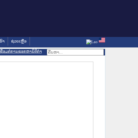
ຮົາ
ຊ່ວຍເຫຼືອ
ເຊື່ອມຕໍ່ການຊອກຫານິຕິກຳ