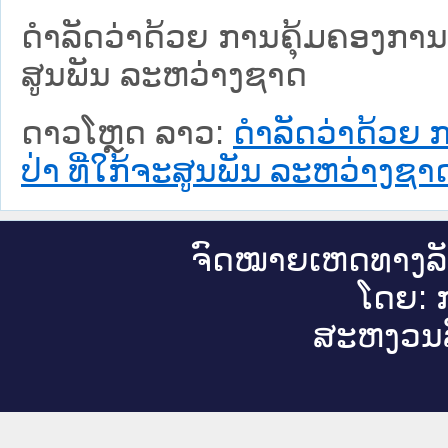
ດຳລັດວ່າດ້ວຍ ການຄຸ້ມຄອງການຄ້
ສູນພັນ ລະຫວ່າງຊາດ
ດາວໂຫຼດ ລາວ:
ດຳລັດວ່າດ້ວຍ 
ປ່າ ທີ່ໃກ້ຈະສູນພັນ ລະຫວ່າງຊາ
ຈົດ​ໝາຍ​ເຫດ​ທາງ​ລ
ໂດຍ: ກ
ສະ​ຫງວນ​ລ