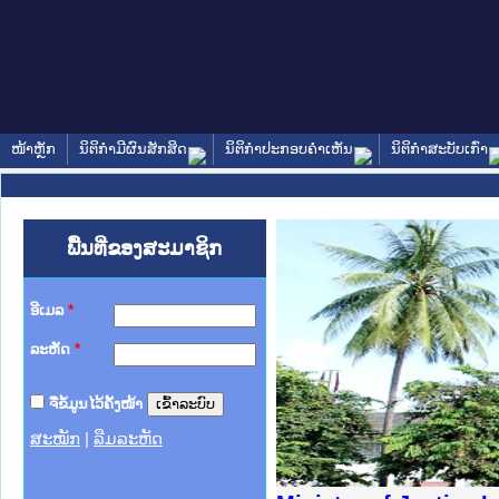
ໜ້າຫຼັກ
ນິຕິກໍາມີຜົນສັກສິດ
ນິຕິກໍາປະກອບຄໍາເຫັນ
ນິຕິກໍາສະບັບເກົ່າ
ພື້ນທີ່ຂອງສະມາຊິກ
ອີເມລ
*
ລະຫັດ
*
ຈື່ຂໍ້ມູນໄວ້ຄັ້ງໜ້າ
ສະໝັກ
|
ລືມລະຫັດ