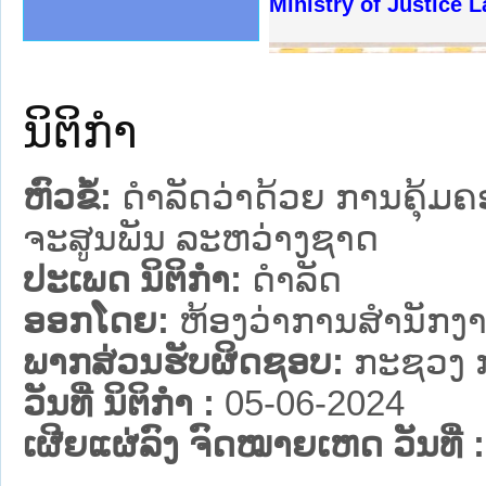
ງລັດຖະການໃຫ້ຜູ້ປະສານງານ
້ງປະຕິບັດວຽກງານຈົດໝາຍເຫດ
ງານຈົດໝາຍເຫດທາງລັດຖະການ
ງານຈົດໝາຍເຫດທາງລັດຖະການ
ລະ ເວັບໄຊຈົດໝາຍເຫດທາງ
ລະ ເວັບໄຊຈົດໝາຍເຫດທາງ
ຍເຫດທາງລັດຖະການ ໃຫ້ຜູ້
ຍເຫດທາງລັດຖະການ ໃຫ້ຜູ້
Ministry of Justice 
ຄານສັນຕິບານປະຊາຊົນ
າຄານຕຳຫຼວດປະຊາຊົນ
ຊາຊົນ ພາກເໜືອ
ຊາຊົນ ພາກກາງ
ພາກເໜືອ
າກກາງ
ຖະການ
າກໃຕ້
ນິຕິກໍາ
ຫົວຂໍ້:
ດຳລັດວ່າດ້ວຍ ການຄຸ້ມຄອ
ຈະສູນພັນ ລະຫວ່າງຊາດ
ປະເພດ ນິຕິກໍາ:
ດໍາລັດ
ອອກໂດຍ:
ຫ້ອງວ່າການສຳນັກງາ
ພາກສ່ວນຮັບຜິດຊອບ:
ກະຊວງ ກ
ວັນທີ່ ນິຕິກໍາ :
05-06-2024
ເຜີຍແຜ່ລົງ ຈົດໝາຍເຫດ ວັນທີ່ :