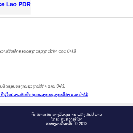
ice Lao PDR
ໃນຄວາມຮັບຜິດຊອບຂອງກະຊວງກະສິກຳ ແລະ ປ່າໄມ້
ມຮັບຜິດຊອບຂອງກະຊວງກະສິກຳ ແລະ ປ່າໄມ້
 ທີ່ຢູ່ໃນຄວາມຮັບຜິດຊອບຂອງກະຊວງກະສິກຳ ແລະ ປ່າໄມ້
ຈົດ​ໝາຍ​ເຫດ​ທາງ​ລັດ​ຖະ​ການ ແຫ່ງ ສ​ປ​ປ ລາວ
ໂດຍ: ກະ​ຊວງຍຸ​ຕິ​ທຳ
ສະ​ຫງວນ​ລິ​ຂະ​ສິດ © 2013