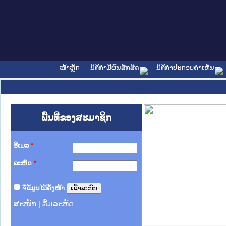
ໜ້າຫຼັກ
ນິຕິກໍາມີຜົນສັກສິດ
ນິຕິກໍາປະກອບຄໍາເຫັນ
ພື້ນທີ່ຂອງສະມາຊິກ
ອີເມລ
*
ລະຫັດ
*
ຈື່ຂໍ້ມູນໄວ້ຄັ້ງໜ້າ
ສະໝັກ
|
ລືມລະຫັດ