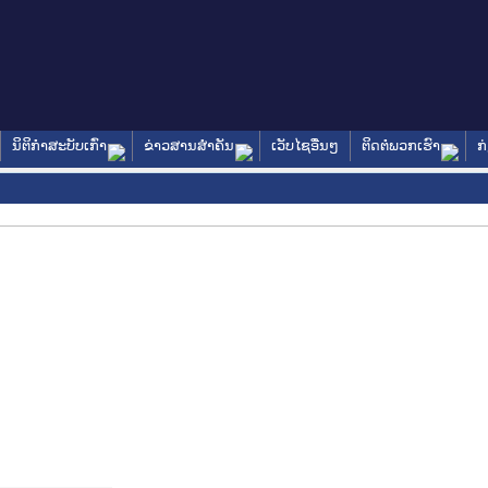
ນິຕິກໍາສະບັບເກົ່າ
ຂ່າວສານສໍາຄັນ
ເວັບໄຊອື່ນໆ
ຕິດຕໍ່ພວກເຮົາ
ກ