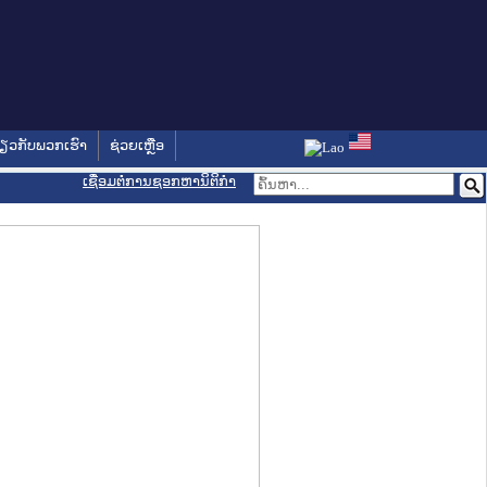
່ຽວກັບພວກເຮົາ
ຊ່ວຍເຫຼືອ
ເຊື່ອມຕໍ່ການຊອກຫານິຕິກຳ