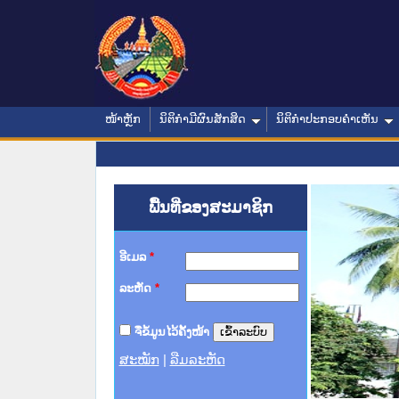
ໜ້າຫຼັກ
ນິຕິກໍາມີຜົນສັກສິດ
ນິຕິກໍາປະກອບຄໍາເຫັນ
ພື້ນທີ່ຂອງສະມາຊິກ
ອີເມລ
*
ລະຫັດ
*
ຈື່ຂໍ້ມູນໄວ້ຄັ້ງໜ້າ
ສະໝັກ
|
ລືມລະຫັດ