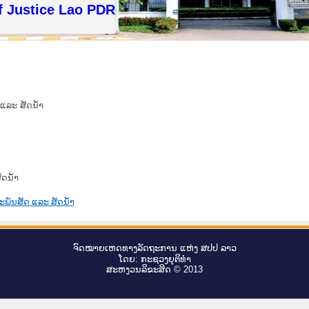
f Justice Lao PDR
ແລະ ສັດນ້ຳ
ັດນ້ຳ
ະພັນສັດ ແລະ ສັດນ້ຳ
ຈົດ​ໝາຍ​ເຫດ​ທາງ​ລັດ​ຖະ​ການ ແຫ່ງ ສ​ປ​ປ ລາວ
ໂດຍ: ກະ​ຊວງຍຸ​ຕິ​ທຳ
ສະ​ຫງວນ​ລິ​ຂະ​ສິດ © 2013