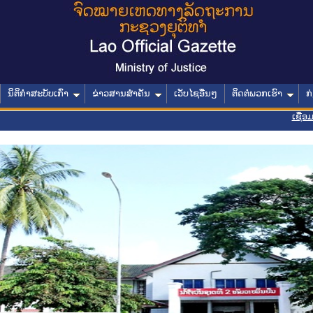
ນິຕິກໍາສະບັບເກົ່າ
ຂ່າວສານສໍາຄັນ
ເວັບໄຊອື່ນໆ
ຕິດຕໍ່ພວກເຮົາ
ກ
ເຊື່