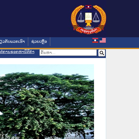
່ຽວກັບພວກເຮົາ
ຊ່ວຍເຫຼືອ
ອມຕໍ່ການຊອກຫານິຕິກຳ