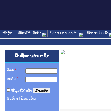
ໜ້າຫຼັກ
ນິຕິກໍາມີຜົນສັກສິດ
ນິຕິກໍາປະກອບຄໍາເຫັນ
ນິຕິກໍາສະບັບເກົ່າ
ພື້ນທີ່ຂອງສະມາຊິກ
ອີເມລ
*
ລະຫັດ
*
ຈື່ຂໍ້ມູນໄວ້ຄັ້ງໜ້າ
ສະໝັກ
|
ລືມລະຫັດ