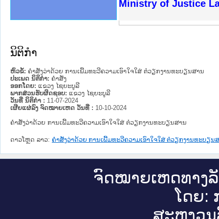
ງລັດຖະການໃຫ້ຜູ້ປະສານງານ
ງປະຕິບັດວຽກງານຈົດໝາຍເຫດ
ານຈົດໝາຍເຫດທາງລັດຖະການ
ານຈົດໝາຍເຫດທາງລັດຖະການ
ະ ເວັບໄຊຈົດໝາຍເຫດທາງ
ະ ເວັບໄຊຈົດໝາຍເຫດທາງ
ເຫດທາງລັດຖະການ ໃຫ້ຜູ້
ເຫດທາງລັດຖະການ ໃຫ້ຜູ້
Ministry of Justice 
ານສັນຕິບານປະຊາຊົນ
ຄານຕຳຫຼວດປະຊາຊົນ
າຊົນ ພາກເໜືອ
ຊາຊົນ ພາກກາງ
າກເໜືອ
າກກາງ
ະການ
າກໃຕ້
ນິຕິກໍາ
ຫົວຂໍ້:
ຄຳສັ່ງວ່າດ້ວຍ ການເພີ້ມທະວີຄວາມເອົາໃຈໃສ່ ຕໍ່ວຽກງານທະບຽນສານ
ປະເພດ ນິຕິກໍາ:
ຄໍາສັ່ງ
ອອກໂດຍ:
ແຂວງ ໄຊຍະບູລີ
ພາກສ່ວນຮັບຜິດຊອບ:
ແຂວງ ໄຊຍະບູລີ
ວັນທີ່ ນິຕິກໍາ :
11-07-2024
ເຜີຍແຜ່ລົງ ຈົດໝາຍເຫດ ວັນທີ່ :
10-10-2024
ຄຳສັ່ງວ່າດ້ວຍ ການເພີ້ມທະວີຄວາມເອົາໃຈໃສ່ ຕໍ່ວຽກງານທະບຽນສານ
ດາວໂຫຼດ ລາວ:
ຄຳສັ່ງວ່າດ້ວຍ ການເພີ້ມທະວີຄວາມເອົາໃຈໃສ່ ຕໍ່ວຽກງານທະບຽນ
ຈົດ​ໝາຍ​ເຫດ​ທາງ​ລ
ໂດຍ: ກ
ສະ​ຫງວນ​ລ