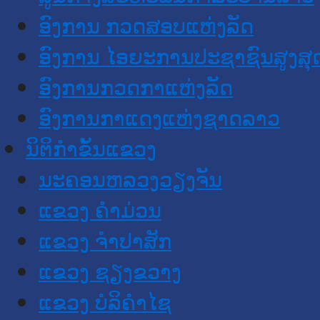
ອົງການ ກວດສອບແຫ່ງລັດ
ອົງການ ໄອຍະການປະຊາຊົນສູງສຸ
ອົງການກວດກາແຫ່ງລັດ
ອົງການກາແດງແຫ່ງຊາດລາວ
ນິຕິກໍາຂັ້ນແຂວງ
ນະ​ຄອນ​ຫລວງວຽງຈັນ
ແຂວງ ຄໍາມ່ວນ
ແຂວງ ຈໍາປາສັກ
ແຂວງ ຊຽງຂວາງ
ແຂວງ ບໍລິຄໍາໄຊ