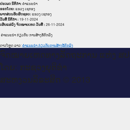
ປະເພດ ນິຕິກໍາ:
ຄໍາແນະນໍາ
ອອກໂດຍ:
ແຂວງ ເຊກອງ
ພາກສ່ວນຮັບຜິດຊອບ:
ແຂວງ ເຊກອງ
ວັນທີ່ ນິຕິກໍາ :
19-11-2024
ເຜີຍແຜ່ລົງ ຈົດໝາຍເຫດ ວັນທີ່ :
26-11-2024
ຄຳແນະນຳ ກ່ຽວກັບ ການສ້າງຂໍ້ຕົກລົງ
ດາວໂຫຼດ ລາວ:
ຄຳແນະນຳ ກ່ຽວກັບການສ້າງຂໍ້ຕົກລົງ
ຈົດ​ໝາຍ​ເຫດ​ທາງ​ລັດ​ຖະ​ການ ແຫ່ງ ສ​
ໂດຍ: ກະ​ຊວງຍຸ​ຕິ​ທຳ
ສະ​ຫງວນ​ລິ​ຂະ​ສິດ © 2013