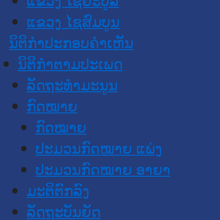
ແຂວງ ໄຊສົມບູນ
ນິຕິກໍາປະກອບຄໍາເຫັນ
ນິຕິກໍາຕາມປະເພດ
ລັດຖະທໍາມະນູນ
ກົດໝາຍ
ກົດໝາຍ
ປະມວນກົດໝາຍ ແພ່ງ
ປະມວນກົດໝາຍ ອາຍາ
ມະຕິຕົກລົງ
ລັດຖະບັນຍັດ