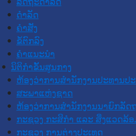
ລັດຖະດໍາລັດ
ດໍາລັດ
ຄໍາສັ່ງ
ຂໍ້ຕົກລົງ
ຄໍາແນະນໍາ
ນິຕິກໍາຂັ້ນສູນກາງ
ຫ້ອງວ່າການສໍານັກງານປະທານປ
ສະພາແຫ່ງຊາດ
ຫ້ອງວ່າການສຳນັກງານນາຍົກລັດຖ
ກະຊວງ ກະສິກຳ ແລະ ສິ່ງແວດລ້ອ
ກະຊວງ ການຕ່າງປະເທດ