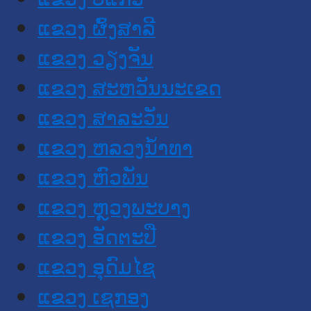
ແຂວງ ຜົ້ງສາລີ
ແຂວງ ວຽງຈັນ
ແຂວງ ສະຫວັນນະເຂດ
ແຂວງ ສາລະວັນ
ແຂວງ ຫລວງນໍ້າທາ
ແຂວງ ຫົວພັນ
ແຂວງ ຫຼວງພະບາງ
ແຂວງ ອັດຕະປື
ແຂວງ ອຸດົມໄຊ
ແຂວງ ເຊກອງ