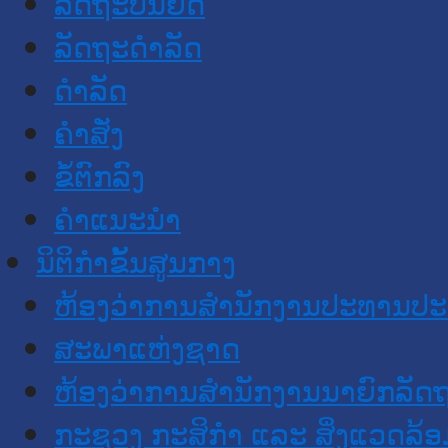
ລັດຖະບັນຍັດ
ລັດຖະດໍາລັດ
ດໍາລັດ
ຄໍາສັ່ງ
ຂໍ້ຕົກລົງ
ຄໍາແນະນໍາ
ນິຕິກໍາຂັ້ນສູນກາງ
ຫ້ອງວ່າການສໍານັກງານປະທານປ
ສະພາແຫ່ງຊາດ
ຫ້ອງວ່າການສຳນັກງານນາຍົກລັດຖ
ກະຊວງ ກະສິກຳ ແລະ ສິ່ງແວດລ້ອ