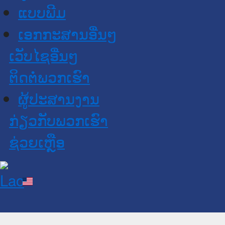
ແບບພີມ
ເອກກະສານອື່ນໆ
ເວັບໄຊອື່ນໆ
ຕິດຕໍ່ພວກເຮົາ
ຜູ້ປະສານງານ
ກ່ຽວກັບພວກເຮົາ
ຊ່ວຍເຫຼືອ