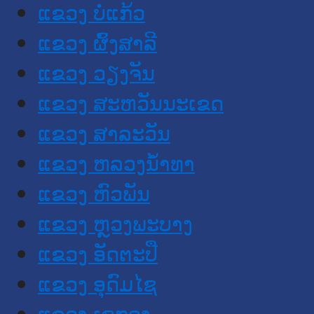
ແຂວງ ບໍ່ແກ້ວ
ແຂວງ ຜົ້ງສາລີ
ແຂວງ ວຽງຈັນ
ແຂວງ ສະຫວັນນະເຂດ
ແຂວງ ສາລະວັນ
ແຂວງ ຫລວງນໍ້າທາ
ແຂວງ ຫົວພັນ
ແຂວງ ຫຼວງພະບາງ
ແຂວງ ອັດຕະປື
ແຂວງ ອຸດົມໄຊ
ແຂວງ ເຊກອງ