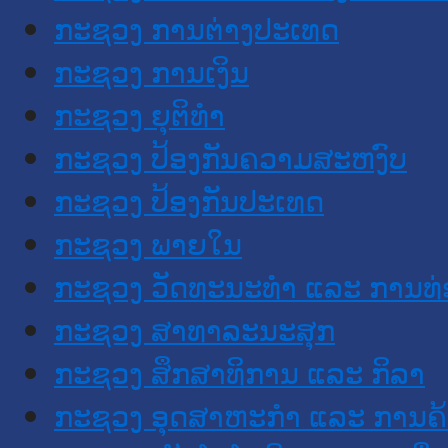
ກະຊວງ ການຕ່າງປະເທດ
ກະຊວງ ການເງິນ
ກະຊວງ ຍຸຕິທໍາ
ກະຊວງ ປ້ອງກັນຄວາມສະຫງົບ
ກະຊວງ ປ້ອງກັນປະເທດ
ກະຊວງ ພາຍໃນ
ກະຊວງ ວັດທະນະທຳ ແລະ ການທ່
ກະຊວງ ສາທາລະນະສຸກ
ກະຊວງ ສຶກສາທິການ ແລະ ກິລາ
ກະຊວງ ອຸດສາຫະກຳ ແລະ ການຄ້