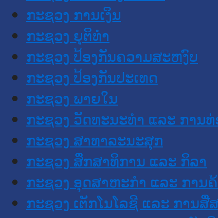
ກະຊວງ ການເງິນ
ກະຊວງ ຍຸຕິທໍາ
ກະຊວງ ປ້ອງກັນຄວາມສະຫງົບ
ກະຊວງ ປ້ອງກັນປະເທດ
ກະຊວງ ພາຍໃນ
ກະຊວງ ວັດທະນະທຳ ແລະ ການທ່
ກະຊວງ ສາທາລະນະສຸກ
ກະຊວງ ສຶກສາທິການ ແລະ ກິລາ
ກະຊວງ ອຸດສາຫະກຳ ແລະ ການຄ້
ກະຊວງ ເຕັກໂນໂລຊີ ແລະ ການສື່