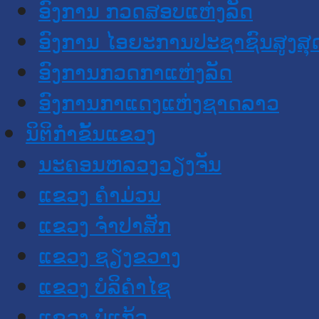
ອົງການ ກວດສອບແຫ່ງລັດ
ອົງການ ໄອຍະການປະຊາຊົນສູງສຸ
ອົງການກວດກາແຫ່ງລັດ
ອົງການກາແດງແຫ່ງຊາດລາວ
ນິຕິກໍາຂັ້ນແຂວງ
ນະ​ຄອນ​ຫລວງວຽງຈັນ
ແຂວງ ຄໍາມ່ວນ
ແຂວງ ຈໍາປາສັກ
ແຂວງ ຊຽງຂວາງ
ແຂວງ ບໍລິຄໍາໄຊ
ແຂວງ ບໍ່ແກ້ວ