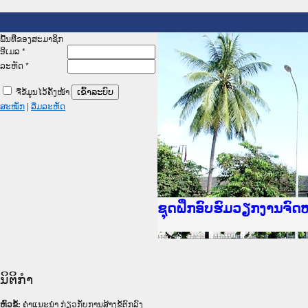
ພື້ນທີ່ຂອງສະມາຊິກ
ອີເມລ
*
ລະຫັດ
*
ຈື່ຂໍ້ມູນໄວ້ຄັ້ງໜ້າ
ສະໝັກ
|
ລືມລະຫັດ
Ministry of Justice La
ເຜີຍແຜ່ວັບໄຊຈົດໝາຍເຫດ
ກະຊວງຍຸຕິທຳ
ຊຸດຝຶກອົບຮົມວຽກງານຈົ
ກອງປະຊຸມທົບທວນຄືນການ
ຝຶກອົບຮົມ ຜູ່ປະສານງາ
ຝຶກອົບຮົມ ຜູ່ປະສານງາ
ເຜີຍແຜ່ແອັບກົດໝາຍລາວ
ເຜີຍແຜ່ແອັບກົດໝາຍລາວ
ຍົກລະດັບວຽກງານຈົດໝາຍ
ຊຸດຝຶກອົບຮົມວຽກງານຈົ
ນິຕິກໍາ
ຫົວຂໍ້:
ຄຳແນະນຳ ກ່ຽວກັບການສ້າງຂໍ້ຕົກລົງ