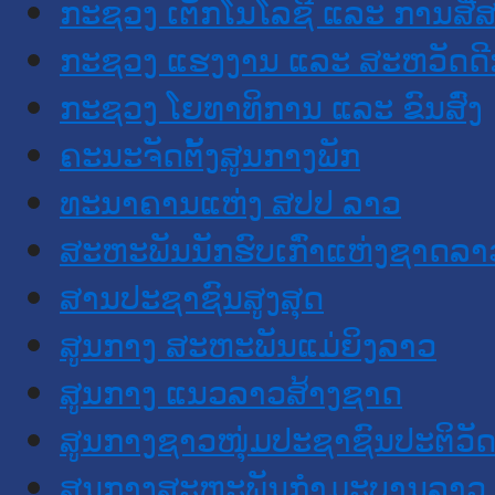
ກະຊວງ ເຕັກໂນໂລຊີ ແລະ ການສື່
ກະຊວງ ແຮງງານ ແລະ ສະຫວັດດີ
ກະຊວງ ໂຍທາທິການ ແລະ ຂົນສົ່ງ
ຄະນະຈັດຕັ້ງສູນກາງພັກ
ທະນາຄານແຫ່ງ ສປປ ລາວ
ສະຫະພັນນັກຮົບເກົ່າແຫ່ງຊາດລາ
ສານປະຊາຊົນສູງສຸດ
ສູນກາງ ສະຫະພັນແມ່ຍິງລາວ
ສູນກາງ ແນວລາວສ້າງຊາດ
ສູນກາງຊາວໜຸ່ມປະຊາຊົນປະຕິວັ
ສູນກາງສະຫະພັນກຳມະບານລາວ