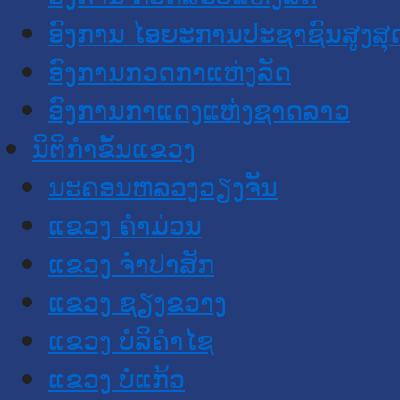
ອົງການ ໄອຍະການປະຊາຊົນສູງສຸ
ອົງການກວດກາແຫ່ງລັດ
ອົງການກາແດງແຫ່ງຊາດລາວ
ນິຕິກໍາຂັ້ນແຂວງ
ນະ​ຄອນ​ຫລວງວຽງຈັນ
ແຂວງ ຄໍາມ່ວນ
ແຂວງ ຈໍາປາສັກ
ແຂວງ ຊຽງຂວາງ
ແຂວງ ບໍລິຄໍາໄຊ
ແຂວງ ບໍ່ແກ້ວ