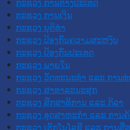
ກະຊວງ ການຕ່າງປະເທດ
ກະຊວງ ການເງິນ
ກະຊວງ ຍຸຕິທໍາ
ກະຊວງ ປ້ອງກັນຄວາມສະຫງົບ
ກະຊວງ ປ້ອງກັນປະເທດ
ກະຊວງ ພາຍໃນ
ກະຊວງ ວັດທະນະທຳ ແລະ ການທ່
ກະຊວງ ສາທາລະນະສຸກ
ກະຊວງ ສຶກສາທິການ ແລະ ກິລາ
ກະຊວງ ອຸດສາຫະກຳ ແລະ ການຄ້
ກະຊວງ ເຕັກໂນໂລຊີ ແລະ ການສື່