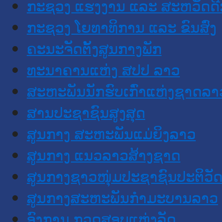
ກະຊວງ ແຮງງານ ແລະ ສະຫວັດດີ
ກະຊວງ ໂຍທາທິການ ແລະ ຂົນສົ່ງ
ຄະນະຈັດຕັ້ງສູນກາງພັກ
ທະນາຄານແຫ່ງ ສປປ ລາວ
ສະຫະພັນນັກຮົບເກົ່າແຫ່ງຊາດລາ
ສານປະຊາຊົນສູງສຸດ
ສູນກາງ ສະຫະພັນແມ່ຍິງລາວ
ສູນກາງ ແນວລາວສ້າງຊາດ
ສູນກາງຊາວໜຸ່ມປະຊາຊົນປະຕິວັ
ສູນກາງສະຫະພັນກຳມະບານລາວ
ອົງການ ກວດສອບແຫ່ງລັດ