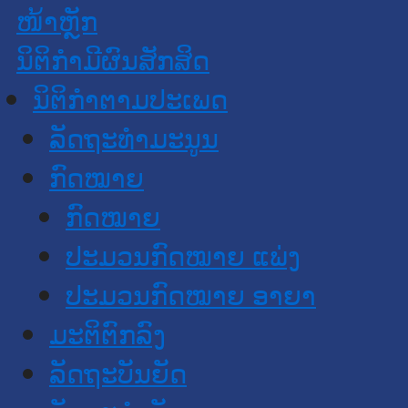
ໜ້າຫຼັກ
ນິຕິກໍາມີຜົນສັກສິດ
ນິຕິກໍາຕາມປະເພດ
ລັດຖະທໍາມະນູນ
ກົດໝາຍ
ກົດໝາຍ
ປະມວນກົດໝາຍ ແພ່ງ
ປະມວນກົດໝາຍ ອາຍາ
ມະຕິຕົກລົງ
ລັດຖະບັນຍັດ