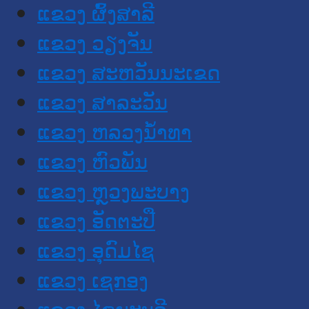
ແຂວງ ຜົ້ງສາລີ
ແຂວງ ວຽງຈັນ
ແຂວງ ສະຫວັນນະເຂດ
ແຂວງ ສາລະວັນ
ແຂວງ ຫລວງນໍ້າທາ
ແຂວງ ຫົວພັນ
ແຂວງ ຫຼວງພະບາງ
ແຂວງ ອັດຕະປື
ແຂວງ ອຸດົມໄຊ
ແຂວງ ເຊກອງ
ແຂວງ ໄຊຍະບູລີ