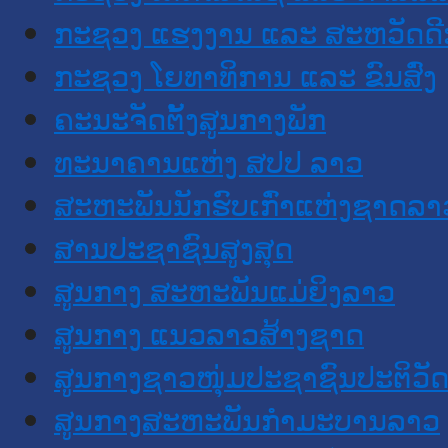
ກະຊວງ ແຮງງານ ແລະ ສະຫວັດດີ
ກະຊວງ ໂຍທາທິການ ແລະ ຂົນສົ່ງ
ຄະນະຈັດຕັ້ງສູນກາງພັກ
ທະນາຄານແຫ່ງ ສປປ ລາວ
ສະຫະພັນນັກຮົບເກົ່າແຫ່ງຊາດລາ
ສານປະຊາຊົນສູງສຸດ
ສູນກາງ ສະຫະພັນແມ່ຍິງລາວ
ສູນກາງ ແນວລາວສ້າງຊາດ
ສູນກາງຊາວໜຸ່ມປະຊາຊົນປະຕິວັ
ສູນກາງສະຫະພັນກຳມະບານລາວ