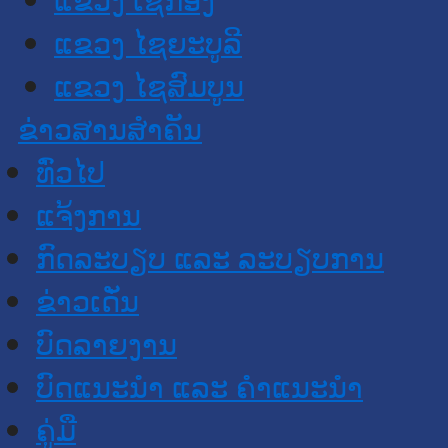
ແຂວງ ໄຊຍະບູລີ
ແຂວງ ໄຊສົມບູນ
ຂ່າວສານສໍາຄັນ
​ທົ່ວ​ໄປ
ແຈ້ງການ
ກົດລະບຽບ ແລະ ລະບຽບການ
ຂ່າວເດັ່ນ
ບົດລາຍງານ
ບົດແນະນໍາ ແລະ ຄໍາແນະນໍາ
ຄູ່ມື