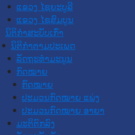
ແຂວງ ໄຊຍະບູລີ
ແຂວງ ໄຊສົມບູນ
ນິຕິກໍາສະບັບເກົ່າ
ນິຕິກຳຕາມປະເພດ
ລັດຖະທໍາມະນູນ
ກົດໝາຍ
ກົດໝາຍ
ປະມວນກົດໝາຍ ແພ່ງ
ປະມວນກົດໝາຍ ອາຍາ
ມະຕິຕົກລົງ