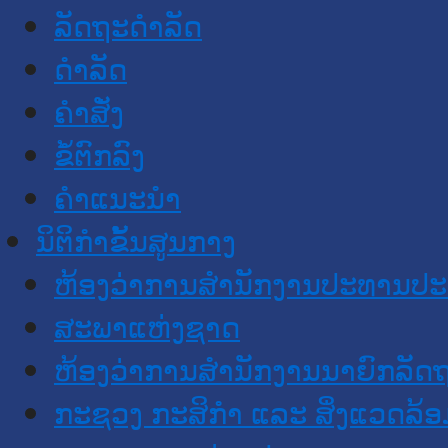
ລັດຖະດໍາລັດ
ດໍາລັດ
ຄໍາສັ່ງ
ຂໍ້ຕົກລົງ
ຄໍາແນະນໍາ
ນິຕິກຳຂັ້ນສູນກາງ
ຫ້ອງວ່າການສໍານັກງານປະທານປ
ສະພາແຫ່ງຊາດ
ຫ້ອງວ່າການສຳນັກງານນາຍົກລັດຖ
ກະຊວງ ກະສິກຳ ແລະ ສິ່ງແວດລ້ອ