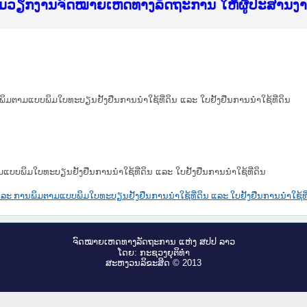
f Justice Lao PDR
ບໄຊຈົດໝາຍເຫດທາງລັດຖະການ ແລະ ແອັບກົດໝາຍລາວ ທ
ທຳ
ຮົມວຽກງານຈົດໝາຍເຫດທາງລັດຖະການ ໃຫ້ຜູ້ປະສານ
ົບທວນຄືນການຈັດຕັ້ງປະຕິບັດວຽກງານຈົດໝາຍເຫດທາ
 ຜູ່ປະສານງານວຽກງານຈົດໝາຍເຫດທາງລັດຖະການ ສຳລ
 ຜູ່ປະສານງານວຽກງານຈົດໝາຍເຫດທາງລັດຖະການ ສຳລ
ັບກົດໝາຍລາວ ແລະ ເວັບໄຊຈົດໝາຍເຫດທາງລັດຖະການ
ັບກົດໝາຍລາວ ແລະ ເວັບໄຊຈົດໝາຍເຫດທາງລັດຖະການ 
ຽກງານຈົດໝາຍເຫດທາງລັດຖະການໃຫ້ຜູ້ປະສານງານຂັ
ຮົມວຽກງານຈົດໝາຍເຫດທາງລັດຖະການ ໃຫ້ຜູ້ປະສານ
ນພິມຕາມແບບພິມໃບທະບຽນຢັ້ງຢືນການນຳໃຊ້ທີ່ດິນ ແລະ ໃບຢັ້ງຢືນການນຳໃຊ້ທີ່ດິນ
ມແບບພິມໃບທະບຽນຢັ້ງຢືນການນຳໃຊ້ທີ່ດິນ ແລະ ໃບຢັ້ງຢືນການນຳໃຊ້ທີ່ດິນ
 ແລະ ການພິມຕາມແບບພິມໃບທະບຽນຢັ້ງຢືນການນຳໃຊ້ທີ່ດິນ ແລະ ໃບຢັ້ງຢືນການນຳໃຊ້ທີ
ຈົດ​ໝາຍ​ເຫດ​ທາງ​ລັດ​ຖະ​ການ ແຫ່ງ ສ​ປ​ປ ລາວ
ໂດຍ: ກະ​ຊວງຍຸ​ຕິ​ທຳ
ສະ​ຫງວນ​ລິ​ຂະ​ສິດ © 2013