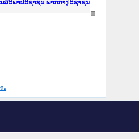
ີ່ ສະຖາບັນຍຸຕິທຳແຫ່ງຊາດ
ງານສະພາປະຊາຊົນ ພາກເໜືອ
ງລັດຖະການ
ັບ ພາກກາງ
ັບ ພາກໃຕ້
 ທີ່ ວິທະຍາຄານຕຳຫຼວດປະຊາຊົນ
ທີ່ ວິທະຍາຄານສັນຕິບານປະຊາຊົນ
້ນແຂວງພາກເໜືອ
ງານສະພາປະຊາຊົນ ພາກກາງ
່ດິນ