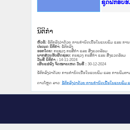
Ministry o
ເຜີຍແຜ່ວັ
ກະຊວງຍຸຕິ
ຊຸດຝຶກອົບ
ກອງປະຊຸມທ
ຝຶກອົບຮົມ
ຝຶກອົບຮົມ
ເຜີຍແຜ່ແອ
ເຜີຍແຜ່ແອ
ຍົກລະດັບວ
ຊຸດຝຶກອົບ
ນິຕິກໍາ
ຫົວຂໍ້:
ຂໍ້ຕົກລົງວ່າດ້ວຍ ການກຳນົດເນື້ອໃນແບບພິມ ແລະ ກາ
ປະເພດ ນິຕິກໍາ:
ຂໍ້ຕົກລົງ
ອອກໂດຍ:
ກະຊວງ ກະສິກຳ ແລະ ສິ່ງແວດລ້ອມ
ພາກສ່ວນຮັບຜິດຊອບ:
ກະຊວງ ກະສິກຳ ແລະ ສິ່ງແວດລ້ອມ
ວັນທີ່ ນິຕິກໍາ :
14-11-2024
ເຜີຍແຜ່ລົງ ຈົດໝາຍເຫດ ວັນທີ່ :
30-12-2024
ຂໍ້ຕົກລົງວ່າດ້ວຍ ການກຳນົດເນື້ອໃນແບບພິມ ແລະ ການພິມຕາ
ດາວໂຫຼດ ລາວ:
ຂໍ້ຕົກລົງວ່າດ້ວຍ ການກຳນົດເນື້ອໃນແບບພິມ