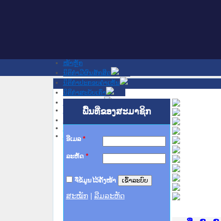
ໜ້າຫຼັກ
ນິຕິກໍາມີຜົນສັກສິດ
ນິຕິກໍາປະກອບຄໍາເຫັນ
ນິຕິກໍາສະບັບເກົ່າ
ຂ່າວສານສໍາຄັນ
ເວັບໄຊອື່ນໆ
ພື້ນທີ່ຂອງສະມາຊິກ
ຕິດຕໍ່ພວກເຮົາ
ກ່ຽວກັບພວກເຮົາ
ຊ່ວຍເຫຼືອ
ອີເມລ
*
ລະຫັດ
*
ຈື່ຂໍ້ມູນໄວ້ຄັ້ງໜ້າ
ສະໝັກ
|
ລືມລະຫັດ