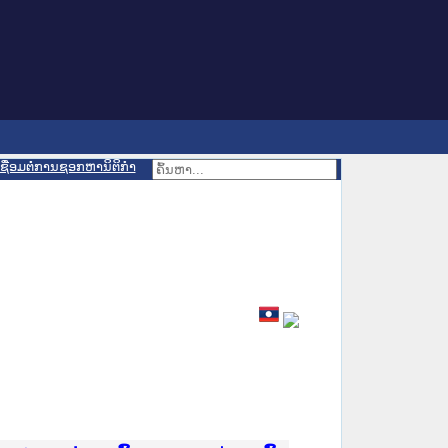
ເຊື່ອມຕໍ່ການຊອກຫານິຕິກຳ