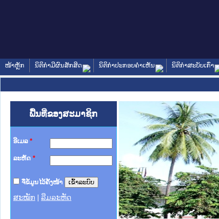
ໜ້າຫຼັກ
ນິຕິກໍາມີຜົນສັກສິດ
ນິຕິກໍາປະກອບຄໍາເຫັນ
ນິຕິກໍາສະບັບເກົ່າ
ພື້ນທີ່ຂອງສະມາຊິກ
ອີເມລ
*
ລະຫັດ
*
ຈື່ຂໍ້ມູນໄວ້ຄັ້ງໜ້າ
ສະໝັກ
|
ລືມລະຫັດ