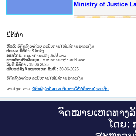
ງລັດຖະການໃຫ້ຜູ້ປະສານງານ
ງປະຕິບັດວຽກງານຈົດໝາຍເຫດ
ານຈົດໝາຍເຫດທາງລັດຖະການ
ານຈົດໝາຍເຫດທາງລັດຖະການ
ະ ເວັບໄຊຈົດໝາຍເຫດທາງ
ະ ເວັບໄຊຈົດໝາຍເຫດທາງ
ເຫດທາງລັດຖະການ ໃຫ້ຜູ້
ເຫດທາງລັດຖະການ ໃຫ້ຜູ້
Ministry of Justice 
ານສັນຕິບານປະຊາຊົນ
ຄານຕຳຫຼວດປະຊາຊົນ
າຊົນ ພາກເໜືອ
ຊາຊົນ ພາກກາງ
າກເໜືອ
າກກາງ
ະການ
າກໃຕ້
ນິຕິກໍາ
ຫົວຂໍ້:
ຂໍ້ຕົກລົງວ່າດ້ວຍ ລະບົບການໃຫ້ບໍລິການຊຳລະເງິນ
ປະເພດ ນິຕິກໍາ:
ຂໍ້ຕົກລົງ
ອອກໂດຍ:
ທະນາຄານແຫ່ງ ສປປ ລາວ
ພາກສ່ວນຮັບຜິດຊອບ:
ທະນາຄານແຫ່ງ ສປປ ລາວ
ວັນທີ່ ນິຕິກໍາ :
19-06-2025
ເຜີຍແຜ່ລົງ ຈົດໝາຍເຫດ ວັນທີ່ :
30-06-2025
ຂໍ້ຕົກລົງວ່າດ້ວຍ ລະບົບການໃຫ້ບໍລິການຊຳລະເງິນ
ດາວໂຫຼດ ລາວ:
ຂໍ້ຕົກລົງວ່າດ້ວຍ ລະບົບການໃຫ້ບໍລິການຊຳລະເງິນ
ຈົດ​ໝາຍ​ເຫດ​ທາງ​ລ
ໂດຍ: ກ
ສະ​ຫງວນ​ລ