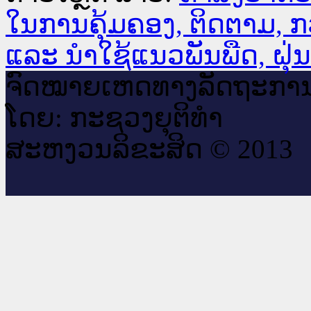
ໃນການຄຸ້ມຄອງ, ຕິດຕາມ, ກ
ແລະ ນຳໃຊ້ແນວພັນພືດ, ຝຸ່
ຈົດ​ໝາຍ​ເຫດ​ທາງ​ລັດ​ຖະ​ກາ
ໂດຍ: ກະ​ຊວງຍຸ​ຕິ​ທຳ
ສະ​ຫງວນ​ລິ​ຂະ​ສິດ © 2013