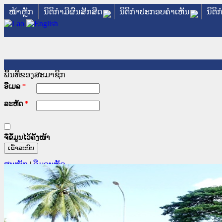
ໜ້າຫຼັກ
ນິຕິກໍາມີຜົນສັກສິດ
ນິຕິກໍາປະກອບຄໍາເຫັນ
ນິຕິ
ພື້ນທີ່ຂອງສະມາຊິກ
ອີເມລ
*
ລະຫັດ
*
ຈື່ຂໍ້ມູນໄວ້ຄັ້ງໜ້າ
ສະໝັກ
|
ລືມລະຫັດ