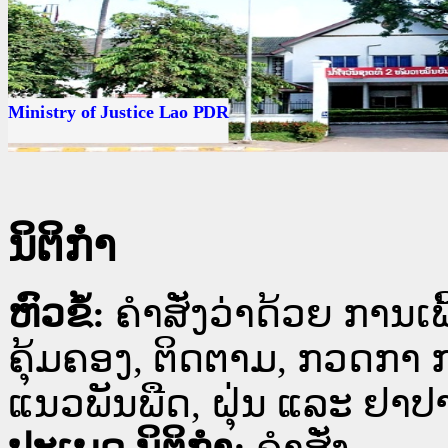
ນ
ດ
Ministry of Justice Lao PDR
ນິຕິກໍາ
ຫົວຂໍ້:
ຄຳສັ່ງວ່າດ້ວຍ ການ
ຄຸ້ມຄອງ, ຕິດຕາມ, ກວດກາ 
ແນວພັນພືດ, ຝຸ່ນ ແລະ ຢາປາ