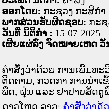
ປະເພດ ນິຕິກໍາ:
ຄໍາສັ່ງ
ອອກໂດຍ:
ກະຊວງ ກະສິກຳ 
ພາກສ່ວນຮັບຜິດຊອບ:
ກະຊວ
ວັນທີ່ ນິຕິກໍາ :
15-07-2025
ເຜີຍແຜ່ລົງ ຈົດໝາຍເຫດ ວັນທ
ຄຳສັ່ງວ່າດ້ວຍ ການເພີ້ມທ
ຕິດຕາມ, ກວດກາ ການນຳເຂົ
ພືດ, ຝຸ່ນ ແລະ ຢາປາບສັດຕູພ
ດາວໂຫຼດ ລາວ:
ຄຳສັ່ງວ່າດ