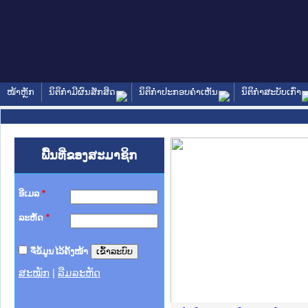
ໜ້າຫຼັກ
ນິຕິກໍາມີຜົນສັກສິດ
ນິຕິກໍາປະກອບຄໍາເຫັນ
ນິຕິກໍາສະບັບເກົ່າ
ພື້ນທີ່ຂອງສະມາຊິກ
ອີເມລ
*
ລະຫັດ
*
ຈື່ຂໍ້ມູນໄວ້ຄັ້ງໜ້າ
ສະໝັກ
|
ລືມລະຫັດ