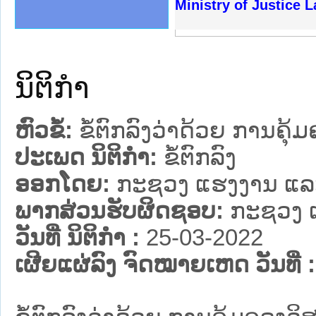
ງລັດຖະການໃຫ້ຜູ້ປະສານງານ
້ງປະຕິບັດວຽກງານຈົດໝາຍເຫດ
ງານຈົດໝາຍເຫດທາງລັດຖະການ
ງານຈົດໝາຍເຫດທາງລັດຖະການ
ລະ ເວັບໄຊຈົດໝາຍເຫດທາງ
ລະ ເວັບໄຊຈົດໝາຍເຫດທາງ
ຍເຫດທາງລັດຖະການ ໃຫ້ຜູ້
ຍເຫດທາງລັດຖະການ ໃຫ້ຜູ້
Ministry of Justice 
ຄານສັນຕິບານປະຊາຊົນ
າຄານຕຳຫຼວດປະຊາຊົນ
ຊາຊົນ ພາກເໜືອ
ຊາຊົນ ພາກກາງ
ພາກເໜືອ
າກກາງ
ຖະການ
າກໃຕ້
ນິຕິກໍາ
ຫົວຂໍ້:
ຂໍ້ຕົກລົງວ່າດ້ວຍ ການຄ
ປະເພດ ນິຕິກໍາ:
ຂໍ້ຕົກລົງ
ອອກໂດຍ:
ກະຊວງ ແຮງງານ ແລະ
ພາກສ່ວນຮັບຜິດຊອບ:
ກະຊວງ 
ວັນທີ່ ນິຕິກໍາ :
25-03-2022
ເຜີຍແຜ່ລົງ ຈົດໝາຍເຫດ ວັນທີ່ :