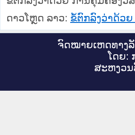
ຂໍ້ຕົກລົງວ່າດ້ວຍ ການຄຸ້ມຄອງ
ດາວໂຫຼດ ລາວ:
ຂໍ້ຕົກລົງວ່າດ້
ຈົດ​ໝາຍ​ເຫດ​ທາງ​ລ
ໂດຍ: ກ
ສະ​ຫງວນ​ລ