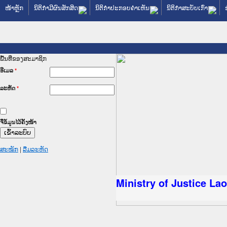
ໜ້າຫຼັກ
ນິຕິກໍາມີຜົນສັກສິດ
ນິຕິກໍາປະກອບຄໍາເຫັນ
ນິຕິກໍາສະບັບເກົ່າ
ພື້ນທີ່ຂອງສະມາຊິກ
ອີເມລ
*
ລະຫັດ
*
ຈື່ຂໍ້ມູນໄວ້ຄັ້ງໜ້າ
ສະໝັກ
|
ລືມລະຫັດ
ັດຖະການໃຫ້ຜູ້ປະສານງານ
ປະຕິບັດວຽກງານຈົດໝາຍເຫດ
ນຈົດໝາຍເຫດທາງລັດຖະການ
ນຈົດໝາຍເຫດທາງລັດຖະການ
 ເວັບໄຊຈົດໝາຍເຫດທາງ
 ເວັບໄຊຈົດໝາຍເຫດທາງ
ຫດທາງລັດຖະການ ໃຫ້ຜູ້
ຫດທາງລັດຖະການ ໃຫ້ຜູ້
Ministry of Justice La
ນສັນຕິບານປະຊາຊົນ
ານຕຳຫຼວດປະຊາຊົນ
ຊົນ ພາກເໜືອ
າຊົນ ພາກກາງ
ກເໜືອ
ກາງ
ການ
ໃຕ້