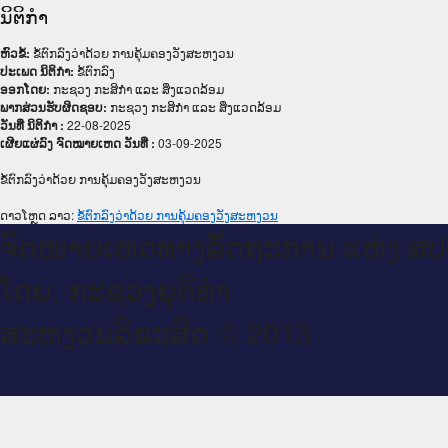
ນິຕິກໍາ
ຫົວຂໍ້:
ຂໍ້ຕົກລົງວ່າດ້ວຍ ການຄຸ້ມຄອງວັງສະຫງວນ
ປະເພດ ນິຕິກໍາ:
ຂໍ້ຕົກລົງ
ອອກໂດຍ:
ກະຊວງ ກະສິກຳ ແລະ ສິ່ງແວດລ້ອມ
ພາກສ່ວນຮັບຜິດຊອບ:
ກະຊວງ ກະສິກຳ ແລະ ສິ່ງແວດລ້ອມ
ວັນທີ່ ນິຕິກໍາ :
22-08-2025
ເຜີຍແຜ່ລົງ ຈົດໝາຍເຫດ ວັນທີ່ :
03-09-2025
ຂໍ້ຕົກລົງວ່າດ້ວຍ ການຄຸ້ມຄອງວັງສະຫງວນ
ດາວໂຫຼດ ລາວ:
ຂໍ້ຕົກລົງວ່າດ້ວຍ ການຄຸ້ມຄອງວັງສະຫງວນ
ຈົດ​ໝາຍ​ເຫດ​ທາງ​ລັດ​ຖະ​ການ ແຫ່ງ ສ​
ໂດຍ: ກະ​ຊວງຍຸ​ຕິ​ທຳ
ສະ​ຫງວນ​ລິ​ຂະ​ສິດ © 2013