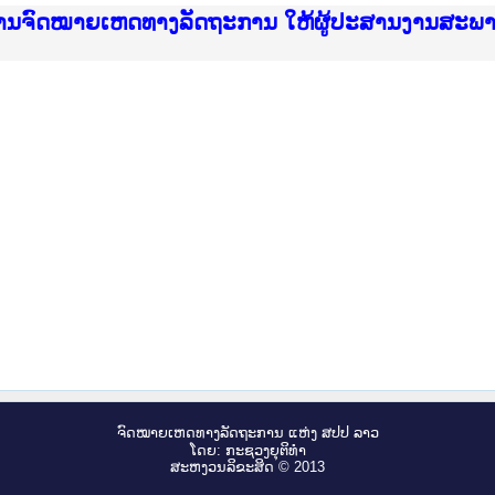
ice Lao PDR
ໝາຍເຫດທາງລັດຖະການ ແລະ ແອັບກົດໝາຍລາວ ທີ່ ສະຖາ
ງານຈົດໝາຍເຫດທາງລັດຖະການ ໃຫ້ຜູ້ປະສານງານສະພ
ືນການຈັດຕັ້ງປະຕິບັດວຽກງານຈົດໝາຍເຫດທາງລັດຖະ
ສານງານວຽກງານຈົດໝາຍເຫດທາງລັດຖະການ ສຳລັບ ພາກ
ສານງານວຽກງານຈົດໝາຍເຫດທາງລັດຖະການ ສຳລັບ ພາກໃ
າຍລາວ ແລະ ເວັບໄຊຈົດໝາຍເຫດທາງລັດຖະການ ທີ່ ວ
າຍລາວ ແລະ ເວັບໄຊຈົດໝາຍເຫດທາງລັດຖະການ ທີ່ ວິ
ົດໝາຍເຫດທາງລັດຖະການໃຫ້ຜູ້ປະສານງານຂັ້ນແຂວງ
ງານຈົດໝາຍເຫດທາງລັດຖະການ ໃຫ້ຜູ້ປະສານງານສະພ
ຈົດ​ໝາຍ​ເຫດ​ທາງ​ລັດ​ຖະ​ການ ແຫ່ງ ສ​ປ​ປ ລາວ
ໂດຍ: ກະ​ຊວງຍຸ​ຕິ​ທຳ
ສະ​ຫງວນ​ລິ​ຂະ​ສິດ © 2013