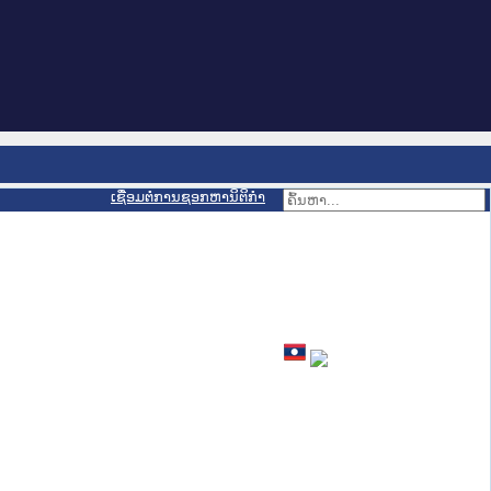
ເຊື່ອມຕໍ່ການຊອກຫານິຕິກຳ