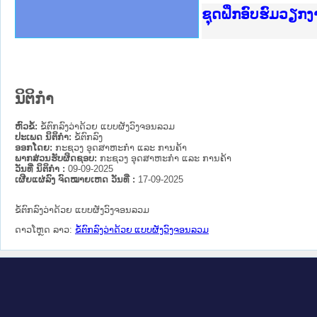
Ministry of Just
ເຜີຍແຜ່ວັບໄຊຈົດ
ກະຊວງຍຸຕິທຳ
ຊຸດຝຶກອົບຮົມວຽກ
ກອງປະຊຸມທົບທວນຄ
ຝຶກອົບຮົມ ຜູ່ປະ
ຝຶກອົບຮົມ ຜູ່ປະ
ເຜີຍແຜ່ແອັບກົດໝ
ເຜີຍແຜ່ແອັບກົດໝ
ຍົກລະດັບວຽກງານຈ
ຊຸດຝຶກອົບຮົມວຽກ
ນິຕິກໍາ
ຫົວຂໍ້:
ຂໍ້ຕົກລົງວ່າດ້ວຍ ແບບຜັງວົງຈອນລວມ
ປະເພດ ນິຕິກໍາ:
ຂໍ້ຕົກລົງ
ອອກໂດຍ:
ກະຊວງ ອຸດສາຫະກຳ ແລະ ການຄ້າ
ພາກສ່ວນຮັບຜິດຊອບ:
ກະຊວງ ອຸດສາຫະກຳ ແລະ ການຄ້າ
ວັນທີ່ ນິຕິກໍາ :
09-09-2025
ເຜີຍແຜ່ລົງ ຈົດໝາຍເຫດ ວັນທີ່ :
17-09-2025
ຂໍ້ຕົກລົງວ່າດ້ວຍ ແບບຜັງວົງຈອນລວມ
ດາວໂຫຼດ ລາວ:
ຂໍ້ຕົກລົງວ່າດ້ວຍ ແບບຜັງວົງຈອນລວມ