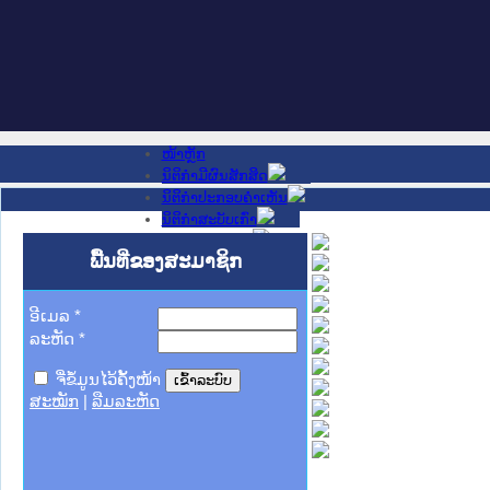
ໜ້າຫຼັກ
ນິຕິກໍາມີຜົນສັກສິດ
ນິຕິກໍາປະກອບຄໍາເຫັນ
ນິຕິກໍາສະບັບເກົ່າ
ຂ່າວສານສໍາຄັນ
ພື້ນທີ່ຂອງສະມາຊິກ
ເວັບໄຊອື່ນໆ
ຕິດຕໍ່ພວກເຮົາ
ກ່ຽວກັບພວກເຮົາ
ອີເມລ
*
ຊ່ວຍເຫຼືອ
ລະຫັດ
*
ຈື່ຂໍ້ມູນໄວ້ຄັ້ງໜ້າ
ສະໝັກ
|
ລືມລະຫັດ